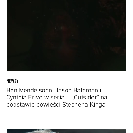
Mendelsohn,
Jason
Bateman
i
Cynthia
Erivo
w
serialu
„Outsider”
na
podstawie
NEWSY
powieści
Ben Mendelsohn, Jason Bateman i
Stephena
Cynthia Erivo w serialu „Outsider” na
Kinga
podstawie powieści Stephena Kinga
YouTube