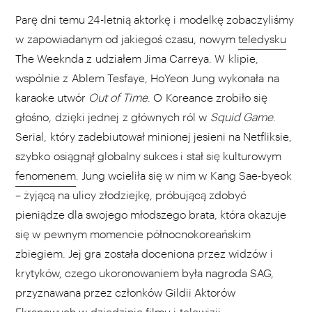
Parę dni temu 24-letnią aktorkę i modelkę zobaczyliśmy
fot. Netflix
w zapowiadanym od jakiegoś czasu, nowym
teledysku
The Weeknda z udziałem Jima Carreya. W klipie,
wspólnie z Ablem Tesfaye, HoYeon Jung wykonała na
karaoke utwór
Out of Time
. O Koreance zrobiło się
głośno, dzięki jednej z głównych ról w
Squid Game
.
Serial, który zadebiutował minionej jesieni na Netfliksie,
szybko osiągnął globalny sukces i stał się kulturowym
fenomenem
. Jung wcieliła się w nim w Kang Sae-byeok
– żyjącą na ulicy złodziejkę, próbującą zdobyć
pieniądze dla swojego młodszego brata, która okazuje
się w pewnym momencie północnokoreańskim
zbiegiem. Jej gra została doceniona przez widzów i
krytyków, czego ukoronowaniem była nagroda SAG,
przyznawana przez członków Gildii Aktorów
Ekranowych w dziedzinie filmu i telewizji.