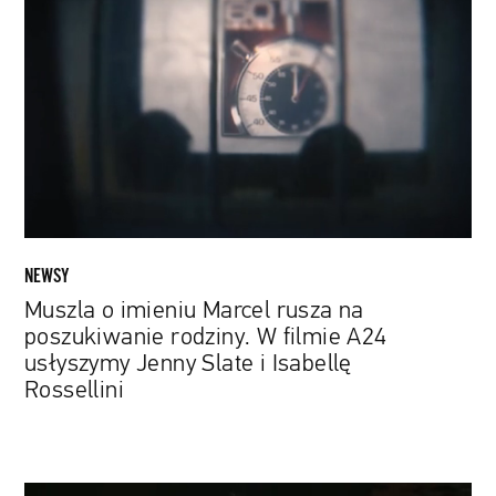
imieniu
Marcel
rusza
na
poszukiwanie
rodziny.
W
filmie
A24
usłyszymy
NEWSY
Jenny
Muszla o imieniu Marcel rusza na
Slate
poszukiwanie rodziny. W filmie A24
i
usłyszymy Jenny Slate i Isabellę
Isabellę
Rossellini
Rossellini
Ben