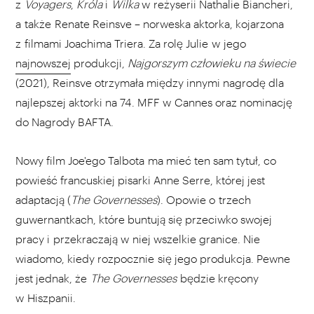
z
Voyagers
,
Króla
i
Wilka
w reżyserii Nathalie Biancheri,
a także Renate Reinsve – norweska aktorka, kojarzona
z filmami Joachima Triera. Za rolę Julie w jego
najnowszej
produkcji,
Najgorszym człowieku na świecie
(2021), Reinsve otrzymała między innymi nagrodę dla
najlepszej aktorki na 74. MFF w Cannes oraz nominację
do Nagrody BAFTA.
Nowy film Joe'ego Talbota ma mieć ten sam tytuł, co
powieść francuskiej pisarki Anne Serre, której jest
adaptacją (
The Governesses
). Opowie o trzech
guwernantkach, które buntują się przeciwko swojej
pracy i przekraczają w niej wszelkie granice. Nie
wiadomo, kiedy rozpocznie się jego produkcja. Pewne
jest jednak, że
The Governesses
będzie kręcony
w Hiszpanii.