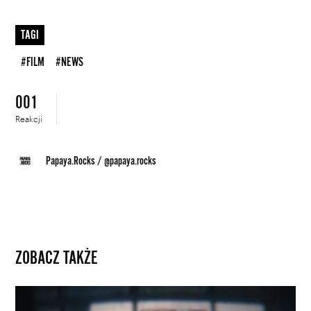
TAGI
#FILM
#NEWS
001
Reakcji
Papaya.Rocks
/
@papaya.rocks
ZOBACZ TAKŻE
Muszla
o