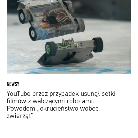
przez
przypadek
usunął
setki
filmów
z
walczącymi
robotami.
Powodem
„okrucieństwo
wobec
NEWSY
zwierząt”
YouTube przez przypadek usunął setki
filmów z walczącymi robotami.
Powodem „okrucieństwo wobec
zwierząt”