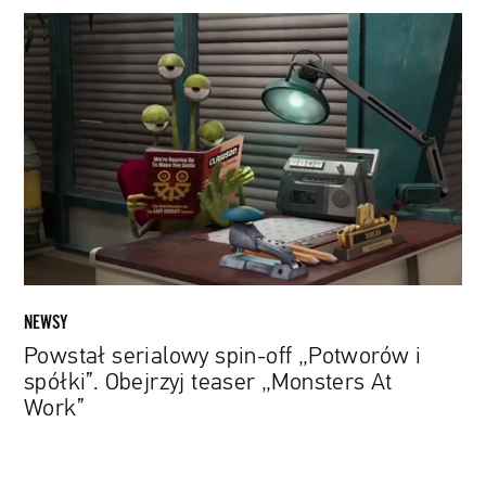
Powstał
serialowy
spin-
off
„Potworów
i
spółki”.
Obejrzyj
teaser
„Monsters
At
Work”
NEWSY
Powstał serialowy spin-off „Potworów i
spółki”. Obejrzyj teaser „Monsters At
Work”