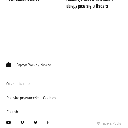
ubiegające się o Oscara
Papaya.Rocks
/
Newsy
O nas + Kontakt
Polityka prywatności + Cookies
English
youtube
vimeo
twitter
facebook
© Papaya.Rocks