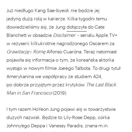
Już niedługo Kang Sae-byeok nie będzie jej
jedyną dużą rolą w karierze. Kilka tygodni temu
dowiedzieliśmy się, że Jung
dołączyła
do Cate
Blanchett w obsadzie
Disclaimer –
serialu Apple TV+
w reżyserii kilkukrotnie nagrodzonego Oscarem za
Grawitację
i
Romę
Alfonso Cuaróna. Teraz natomiast
pojawiła się informacja o tym, że koreańska aktorka
wystąpi w nowym filmie Joe’ego Talbota. To drugi tytuł
Amerykanina we współpracy ze studiem A24,
po dobrze przyjętym przez krytyków
The Last Black
Man in San Francisco
(2019).
I tym razem HoYeon Jung pojawi się w towarzystwie
dużych nazwisk. Będzie to Lily-Rose Depp, córka
Johnny’ego Deppa i Vanessy Paradis, znana m.in.