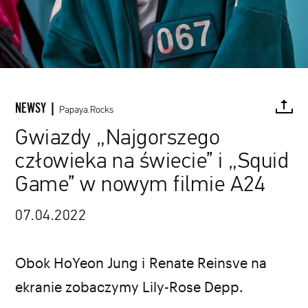
NEWSY |
Papaya.Rocks
Gwiazdy „Najgorszego
człowieka na świecie” i „Squid
FACEBOOK
TWITTER
PINTEREST
MAIL
L
Game” w nowym filmie A24
07.04.2022
Obok HoYeon Jung i Renate Reinsve na
ekranie zobaczymy Lily-Rose Depp.