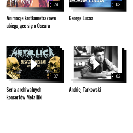
28
02
o
Oscara
Animacje krótkometrażowe
George Lucas
ubiegające się o Oscara
Seria
Andriej
archiwalnych
Tarkowski
koncertów
Metalliki
07
02
Seria archiwalnych
Andriej Tarkowski
koncertów Metalliki