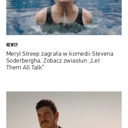
Stevena
Soderbergha.
Zobacz
zwiastun
„Let
Them
All
NEWSY
Talk”
Meryl Streep zagrała w komedii Stevena
Soderbergha. Zobacz zwiastun „Let
Them All Talk”
„The
Marksman”:
Liam
Neeson
jako