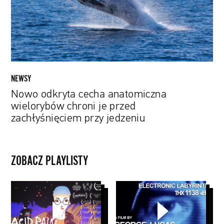
chroni
je
przed
zachłyśnięciem
przy
jedzeniu
NEWSY
Nowo odkryta cecha anatomiczna
wielorybów chroni je przed
zachłyśnięciem przy jedzeniu
ZOBACZ PLAYLISTY
Animacje
George
krótkometrażowe
Lucas
ubiegające
się