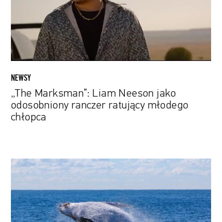
odosobniony
ranczer
ratujący
młodego
chłopca
NEWSY
„The Marksman”: Liam Neeson jako
odosobniony ranczer ratujący młodego
chłopca
Nowo
odkryta
cecha
anatomiczna
wielorybów