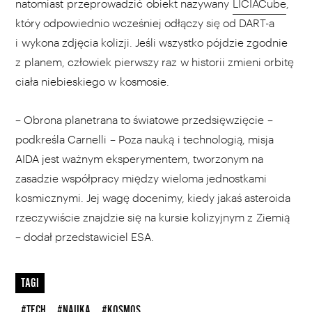
natomiast przeprowadzić obiekt nazywany
LICIACube
,
który odpowiednio wcześniej odłączy się od DART-a
i wykona zdjęcia kolizji. Jeśli wszystko pójdzie zgodnie
z planem, człowiek pierwszy raz w historii zmieni orbitę
ciała niebieskiego w kosmosie.
– Obrona planetrana to światowe przedsięwzięcie –
podkreśla Carnelli – Poza nauką i technologią, misja
AIDA jest ważnym eksperymentem, tworzonym na
zasadzie współpracy między wieloma jednostkami
kosmicznymi. Jej wagę docenimy, kiedy jakaś asteroida
rzeczywiście znajdzie się na kursie kolizyjnym z Ziemią
– dodał przedstawiciel ESA.
TAGI
#TECH
#NAUKA
#KOSMOS