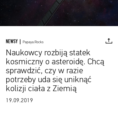
NEWSY |
Papaya.Rocks
Naukowcy rozbiją statek
kosmiczny o asteroidę. Chcą
FACEBOOK
TWITTER
PINTEREST
MAIL
L
sprawdzić, czy w razie
potrzeby uda się uniknąć
kolizji ciała z Ziemią
19.09.2019