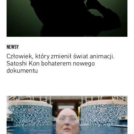
Satoshi
Kon
bohaterem
nowego
dokumentu
NEWSY
Człowiek, który zmienił świat animacji.
Satoshi Kon bohaterem nowego
dokumentu
Meryl
Streep
zagrała
w
komedii