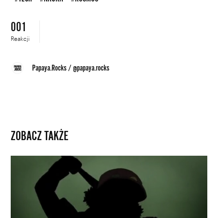
001
Reakcji
Papaya.Rocks
/
@papaya.rocks
ZOBACZ TAKŻE
Człowiek,
który
zmienił
świat
animacji.