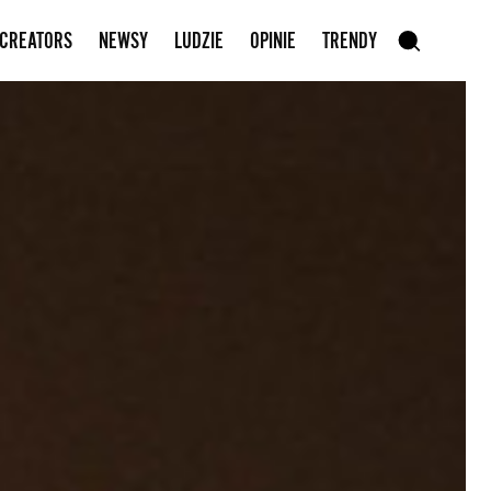
Zapisz się do newslettera
 CREATORS
NEWSY
LUDZIE
OPINIE
TRENDY
szukaj
SZUKAJ