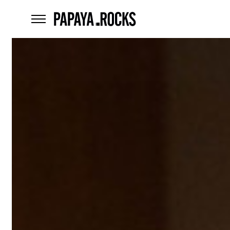
home
menu
Czego
szukasz?
szukaj