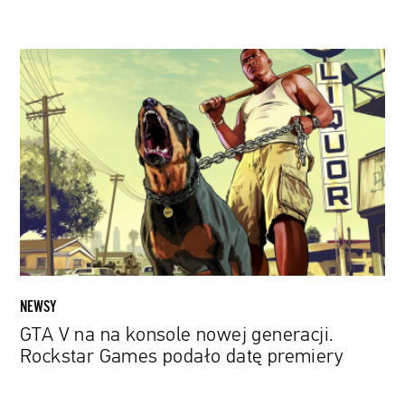
GTA
V
na
na
konsole
nowej
generacji.
Rockstar
Games
podało
datę
premiery
NEWSY
GTA V na na konsole nowej generacji.
Rockstar Games podało datę premiery