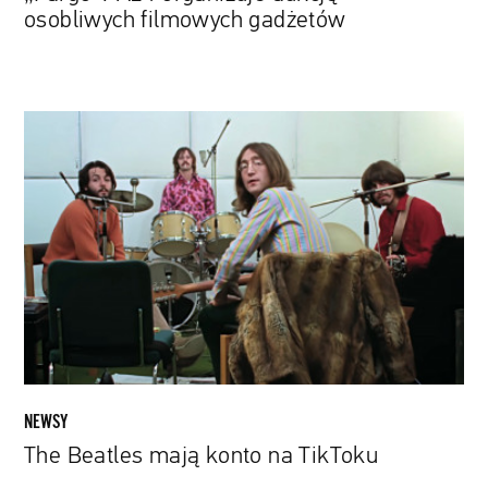
osobliwych filmowych gadżetów
The
Beatles
mają
konto
na
TikToku
NEWSY
The Beatles mają konto na TikToku