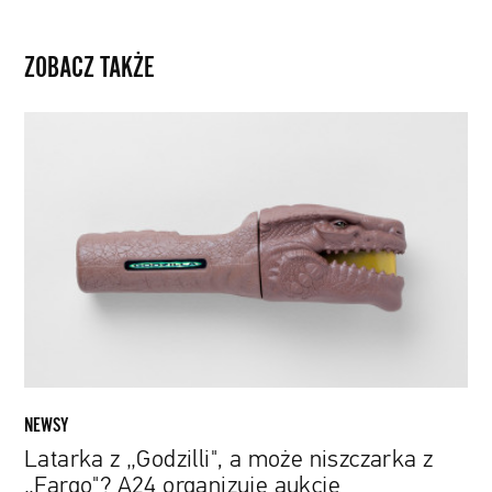
ZOBACZ TAKŻE
Latarka
z
„Godzilli",
a
może
niszczarka
z
„Fargo"?
A24
organizuje
aukcję
osobliwych
NEWSY
filmowych
Latarka z „Godzilli", a może niszczarka z
gadżetów
„Fargo"? A24 organizuje aukcję