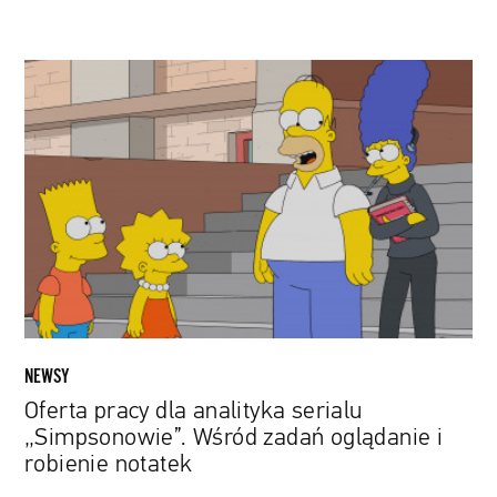
Oferta
pracy
dla
analityka
serialu
„Simpsonowie”.
Wśród
zadań
oglądanie
i
robienie
notatek
NEWSY
Oferta pracy dla analityka serialu
„Simpsonowie”. Wśród zadań oglądanie i
robienie notatek