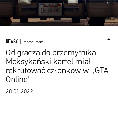
NEWSY |
Papaya.Rocks
Od gracza do przemytnika.
Meksykański kartel miał
FACEBOOK
TWITTER
PINTEREST
MAIL
L
rekrutować członków w „GTA
Online"
Rockstar Games / materiały prasowe
28.01.2022