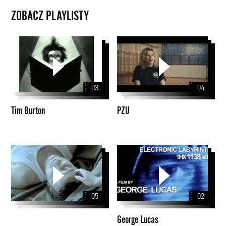
ZOBACZ PLAYLISTY
Tim
PZU
Burton
03
04
Tim Burton
PZU
George
Lucas
05
02
George Lucas