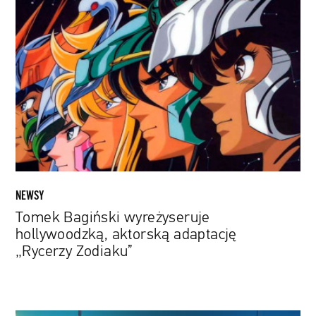
Tomek
Bagiński
wyreżyseruje
hollywoodzką,
aktorską
adaptację
„Rycerzy
Zodiaku”
NEWSY
Tomek Bagiński wyreżyseruje
hollywoodzką, aktorską adaptację
„Rycerzy Zodiaku”