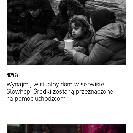
wirtualny
dom
w
serwisie
Slowhop.
Środki
zostaną
przeznaczone
na
pomoc
uchodźcom
NEWSY
Wynajmij wirtualny dom w serwisie
Slowhop. Środki zostaną przeznaczone
na pomoc uchodźcom
Camila