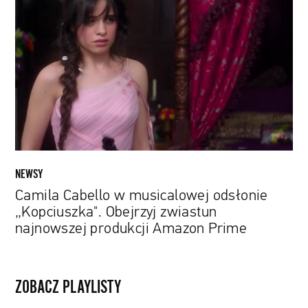
Cabello
w
musicalowej
odsłonie
„Kopciuszka".
Obejrzyj
zwiastun
najnowszej
produkcji
Amazon
Prime
NEWSY
Camila Cabello w musicalowej odsłonie
„Kopciuszka". Obejrzyj zwiastun
najnowszej produkcji Amazon Prime
ZOBACZ PLAYLISTY