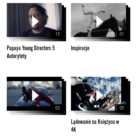
Papaya
Inspiracje
Young
Directors
5
12
01
Autorytety
Papaya Young Directors 5
Inspiracje
Autorytety
Lądowanie
na
Księżycu
w
03
05
4K
Lądowanie na Księżycu w
4K