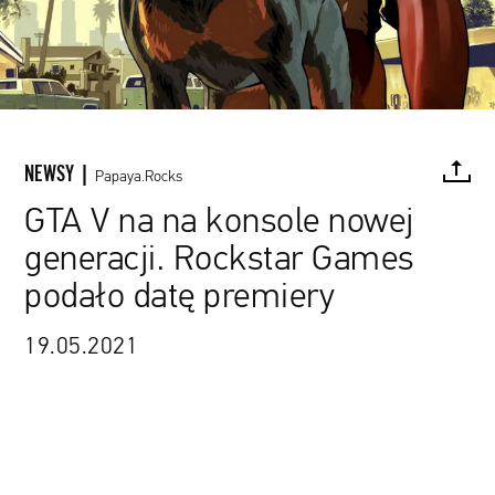
NEWSY |
Papaya.Rocks
GTA V na na konsole nowej
generacji. Rockstar Games
FACEBOOK
TWITTER
PINTEREST
MAIL
L
podało datę premiery
19.05.2021
źródło: materiały promocyjne