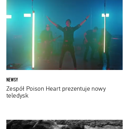
Zespół
Poison
Heart
prezentuje
nowy
teledysk
NEWSY
Zespół Poison Heart prezentuje nowy
teledysk
Wynajmij