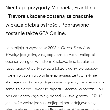
Niedługo przygody Michaela, Franklina
i Trevora ukazane zostaną ze znacznie
większą głębią ostrości. Poprawione
zostanie także GTA Online.
Lata mijają, a wydane w 2013 r.
Grand Theft Auto
V
wciąż jest jedną z najpopularniejszych i najlepiej
ocenianych gier w historii. Ciekawa linia fabularna,
fascynujący otwarty świat, a także trudny, wciągający
i pełen
wyzwań
tryb online sprawiają, że tytuł się nie
starzeje i wciąż przyciąga nowych graczy. Liczby mówia
same za siebie – według
raportu
Steama, w styczniu b.r.
po Los Santos kręciło się ponad 180 tys. graczy.
GTA V
jest także wciąż jedną z
najlepiej
sprzedających się
gier w historii (zaraz po Minecrafcie). W samym tylko