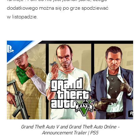
dodatkowego można się po grze spodziewać
w listopadzie.
WYBIERZ SWOJĄ PLAYLISTĘ
DODAJ TEN FILM DO PLAYLISTY
00:00
Grand Theft Auto V and Grand Theft Auto Online -
Announcement Trailer | PS5