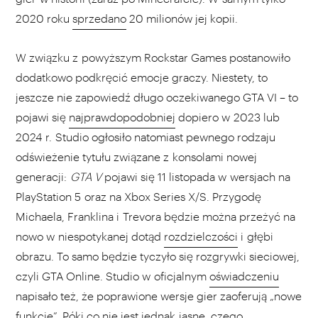
2020 roku
sprzedano
20 milionów jej kopii.
W związku z powyższym Rockstar Games postanowiło
dodatkowo podkręcić emocje graczy. Niestety, to
jeszcze nie zapowiedź długo oczekiwanego GTA VI – to
pojawi się
najprawdopodobniej
dopiero w 2023 lub
2024 r. Studio ogłosiło natomiast pewnego rodzaju
odświeżenie tytułu związane z konsolami nowej
generacji:
GTA V
pojawi się 11 listopada w wersjach na
PlayStation 5 oraz na Xbox Series X/S. Przygodę
Michaela, Franklina i Trevora będzie można przeżyć na
nowo w niespotykanej dotąd
rozdzielczości
i głębi
obrazu. To samo będzie tyczyło się rozgrywki sieciowej,
czyli GTA Online. Studio w oficjalnym
oświadczeniu
napisało też, że poprawione wersje gier zaoferują „nowe
funkcje”. Póki co nie jest jednak jasne, czego