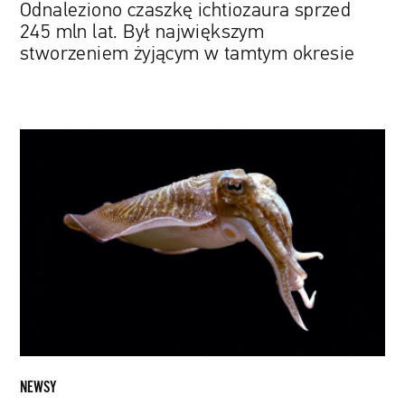
Odnaleziono czaszkę ichtiozaura sprzed
okresie
245 mln lat. Był największym
stworzeniem żyjącym w tamtym okresie
Mątwy
zdały
test
do
badania
zdolności
poznawczych
przeznaczony
dla
dzieci
NEWSY