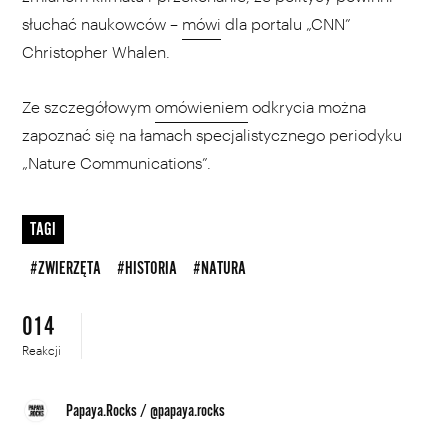
słuchać naukowców –
mówi
dla portalu „CNN”
Christopher Whalen.
Ze szczegółowym
omówieniem
odkrycia można
zapoznać się na łamach specjalistycznego periodyku
„Nature Communications”.
TAGI
#ZWIERZĘTA
#HISTORIA
#NATURA
014
Reakcji
Papaya.Rocks
/
@papaya.rocks