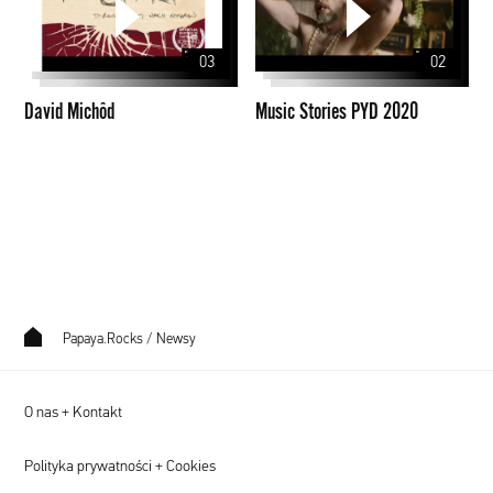
PYD
2020
03
02
David Michôd
Music Stories PYD 2020
Papaya.Rocks
/
Newsy
O nas + Kontakt
Polityka prywatności + Cookies