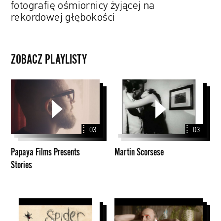
fotografię ośmiornicy żyjącej na
rekordowej głębokości
ZOBACZ PLAYLISTY
Papaya
Martin
Films
Scorsese
Presents
Stories
03
03
Papaya Films Presents
Martin Scorsese
Stories
David
Music
Michôd
Stories