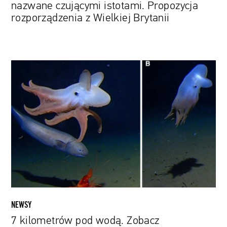
nazwane czującymi istotami. Propozycja
rozporządzenia z Wielkiej Brytanii
7
kilometrów
pod
wodą.
Zobacz
fotografię
ośmiornicy
żyjącej
na
rekordowej
głębokości
NEWSY
7 kilometrów pod wodą. Zobacz