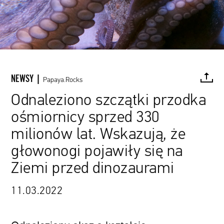
NEWSY |
Papaya.Rocks
Odnaleziono szczątki przodka
ośmiornicy sprzed 330
FACEBOOK
TWITTER
PINTEREST
MAIL
L
milionów lat. Wskazują, że
głowonogi pojawiły się na
Ziemi przed dinozaurami
11.03.2022