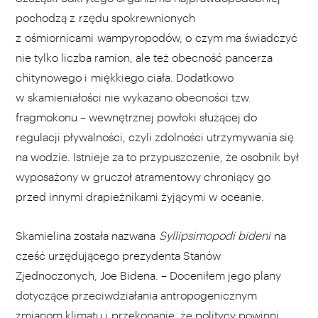
pochodzą z rzędu spokrewnionych
z ośmiornicami wampyropodów, o czym ma świadczyć
nie tylko liczba ramion, ale też obecność pancerza
chitynowego i miękkiego ciała. Dodatkowo
w skamieniałości nie wykazano obecności tzw.
fragmokonu – wewnętrznej powłoki służącej do
regulacji pływalności, czyli zdolności utrzymywania się
na wodzie. Istnieje za to przypuszczenie, że osobnik był
wyposażony w gruczoł atramentowy chroniący go
przed innymi drapieżnikami żyjącymi w oceanie.
Skamielina została nazwana
Syllipsimopodi bideni
na
cześć urzędującego prezydenta Stanów
Zjednoczonych, Joe Bidena. – Doceniłem jego plany
dotyczące przeciwdziałania antropogenicznym
zmianom klimatu i przekonanie, że politycy powinni