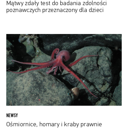
Mątwy zdały test do badania zdolności
poznawczych przeznaczony dla dzieci
Ośmiornice,
homary
i
kraby
prawnie
nazwane
czującymi
istotami.
Propozycja
rozporządzenia
z
Wielkiej
NEWSY
Brytanii
Ośmiornice, homary i kraby prawnie