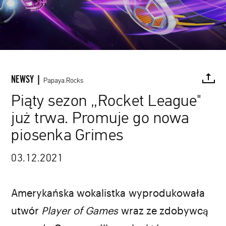
NEWSY |
Papaya.Rocks
Piąty sezon „Rocket League"
już trwa. Promuje go nowa
FACEBOOK
TWITTER
PINTEREST
MAIL
L
piosenka Grimes
03.12.2021
Rocket League / materiały prasowe
Amerykańska wokalistka wyprodukowała
utwór
Player of Games
wraz ze zdobywcą