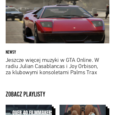
w
GTA
Online.
W
radiu
Julian
Casablancas
i
Joy
NEWSY
Orbison,
Jeszcze więcej muzyki w GTA Online. W
za
radiu Julian Casablancas i Joy Orbison,
klubowymi
za klubowymi konsoletami Palms Trax
konsoletami
Palms
Trax
ZOBACZ PLAYLISTY
Papaya
Nowe
Young
utwory