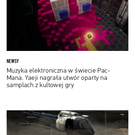
świecie
Pac-
Mana.
Yaeji
nagrała
utwór
oparty
na
samplach
NEWSY
z
Muzyka elektroniczna w świecie Pac-
kultowej
Mana. Yaeji nagrała utwór oparty na
gry
samplach z kultowej gry
Jeszcze
więcej
muzyki