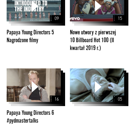
Directors
z
5
pierwszej
09
15
Nagrodzone
10
filmy
Billboard
Papaya Young Directors 5
Nowe utwory z pierwszej
Hot
Nagrodzone filmy
10 Billboard Hot 100 (II
100
kwartał 2019 r.)
(II
kwartał
2019
r.)
Papaya
Young
Directors
6
16
05
#pydmastertalks
Papaya Young Directors 6
#pydmastertalks