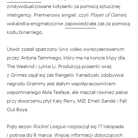
zindywidualizowane kołysanki za pomocą sztucznej
inteligencji. Premierowy singiel, czyli
Player of Games
,
wokalistka enigmatycznie
zapowiedziała
zaś za pomocą
kodu binarnego.
Utwór został opatrzony lyric video wyreżyserowanym
przez Antona Tammiego, który ma na koncie klipy dla
The Weeknd i Lykke Li. Produkcją piosenki wraz
z Grimes zajął się zaś Illangelo. Kanadyjski zdobywca
nagrody Grammy jest stałym współpracownikiem
wspomnianego Abla Tesfaye, ale maczał również palce
przy stworzeniu płyt Katy Perry, MØ, Emeli Sandé i Fall
Out Boya.
Piąty sezon
Rocket League
rozpoczął się 17 listopada
i potrwa do 9 marca. Więcej informacji dotyczących