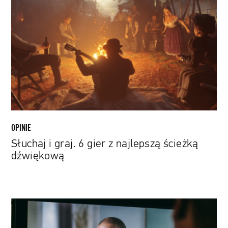
i
graj.
6
gier
z
najlepszą
ścieżką
dźwiękową
OPINIE
Słuchaj i graj. 6 gier z najlepszą ścieżką
dźwiękową
Dr.
Dre