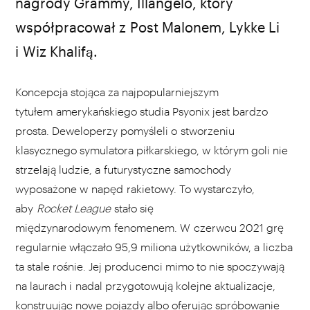
nagrody Grammy, Illangelo, który
współpracował z Post Malonem, Lykke Li
i Wiz Khalifą.
Koncepcja stojąca za najpopularniejszym
tytułem amerykańskiego studia Psyonix jest bardzo
prosta. Deweloperzy pomyśleli o stworzeniu
klasycznego symulatora piłkarskiego, w którym goli nie
strzelają ludzie, a futurystyczne samochody
wyposażone w napęd rakietowy. To wystarczyło,
aby
Rocket League
stało się
międzynarodowym fenomenem. W czerwcu 2021 grę
regularnie włączało 95,9 miliona użytkowników, a liczba
ta stale rośnie. Jej producenci mimo to nie spoczywają
na laurach i nadal przygotowują kolejne aktualizacje,
konstruując nowe pojazdy albo oferując spróbowanie