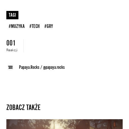
TAGI
#MUZYKA
#TECH
#GRY
001
Reakcji
Papaya.Rocks
/
@papaya.rocks
ZOBACZ TAKŻE
Słuchaj