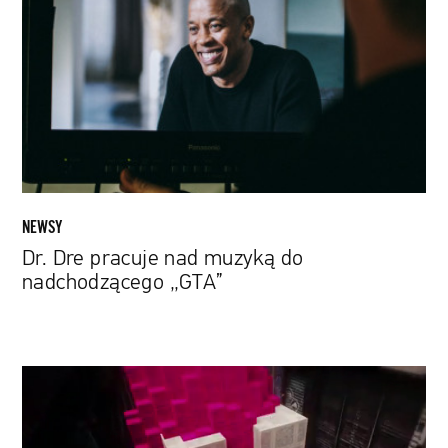
pracuje
nad
muzyką
do
nadchodzącego
„GTA”
NEWSY
Dr. Dre pracuje nad muzyką do
nadchodzącego „GTA”
Muzyka
elektroniczna
w