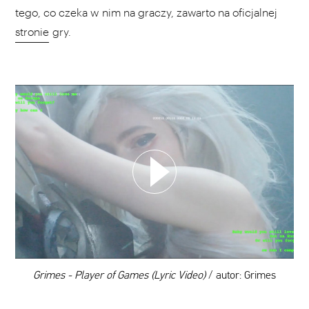
tego, co czeka w nim na graczy, zawarto na oficjalnej
stronie
gry.
WYBIERZ SWOJĄ PLAYLISTĘ
DODAJ TEN FILM DO PLAYLISTY
00:00
Grimes - Player of Games (Lyric Video)
/ autor: Grimes