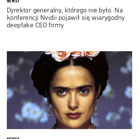
NEWSY
CEO
Dyrektor generalny, którego nie było. Na
firmy
konferencji Nvidii pojawił się wiarygodny
deepfake CEO firmy
Kiedy
artyści
są
u
szczytu
możliwości
twórczych?
Zbadano
to
za
pomocą
sztucznej