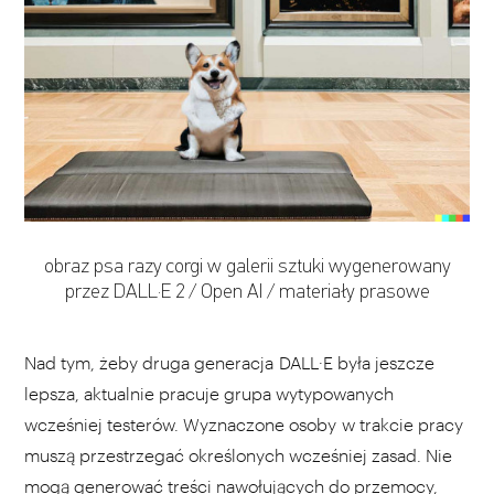
obraz psa razy corgi w galerii sztuki wygenerowany
przez DALL·E 2 / Open AI / materiały prasowe
w
Nad tym, żeby druga generacja DALL·E była jeszcze
lepsza, aktualnie pracuje grupa wytypowanych
wcześniej testerów. Wyznaczone osoby w trakcie pracy
muszą przestrzegać określonych wcześniej zasad. Nie
mogą generować treści nawołujących do przemocy,