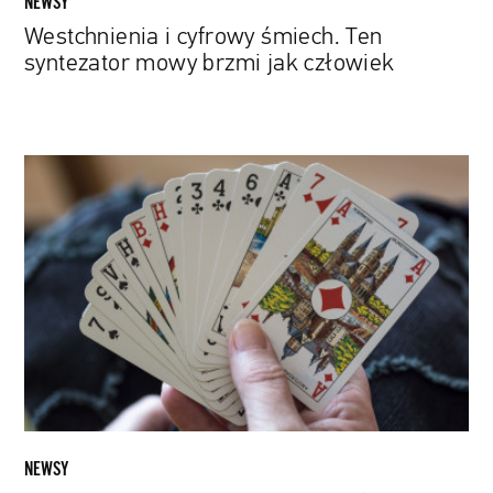
NEWSY
Westchnienia i cyfrowy śmiech. Ten
syntezator mowy brzmi jak człowiek
Sztuczna
inteligencja
pokonała
ośmiu
mistrzów
świata
w
brydża
NEWSY