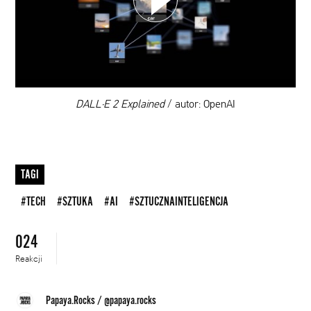
DODAJ TEN FILM DO PLAYLISTY
00:00
DALL·E 2 Explained
/ autor: OpenAI
TAGI
#TECH
#SZTUKA
#AI
#SZTUCZNAINTELIGENCJA
024
Reakcji
Papaya.Rocks
/
@papaya.rocks