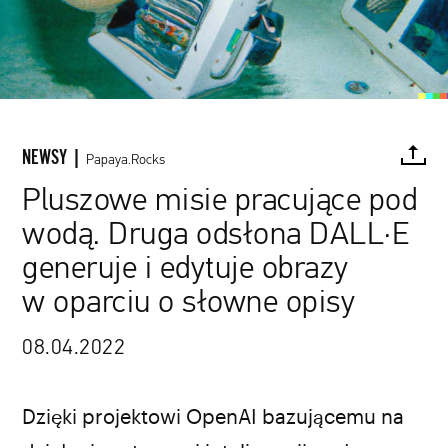
NEWSY |
Papaya.Rocks
Pluszowe misie pracujące pod
wodą. Druga odsłona DALL·E
FACEBOOK
TWITTER
PINTEREST
MAIL
L
generuje i edytuje obrazy
w oparciu o słowne opisy
08.04.2022
Dzięki projektowi OpenAI bazującemu na