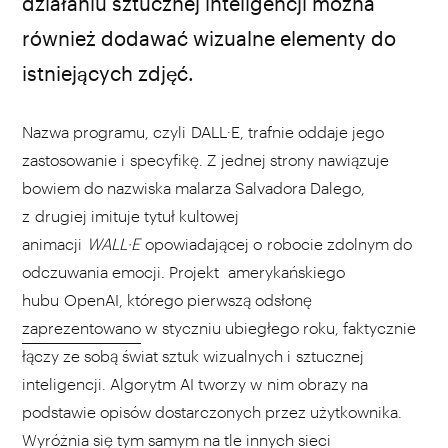
OpenAI / materiały prasowe
działaniu sztucznej inteligencji można
również dodawać wizualne elementy do
istniejących zdjęć.
Nazwa programu, czyli DALL·E, trafnie oddaje jego
zastosowanie i specyfikę. Z jednej strony nawiązuje
bowiem do nazwiska malarza Salvadora Dalego,
z drugiej imituje tytuł kultowej
animacji
WALL·E
opowiadającej o robocie zdolnym do
odczuwania emocji. Projekt amerykańskiego
hubu OpenAI, którego pierwszą odsłonę
zaprezentowano
w styczniu ubiegłego roku, faktycznie
łączy ze sobą świat sztuk wizualnych i sztucznej
inteligencji. Algorytm AI tworzy w nim obrazy na
podstawie opisów dostarczonych przez użytkownika.
Wyróżnia się tym samym na tle innych sieci