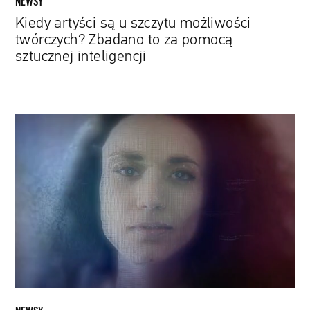
NEWSY
inteligencji
Kiedy artyści są u szczytu możliwości
twórczych? Zbadano to za pomocą
sztucznej inteligencji
Westchnienia
i
cyfrowy
śmiech.
Ten
syntezator
mowy
brzmi
jak
człowiek