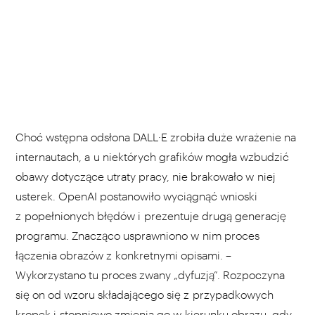
Choć wstępna odsłona DALL·E zrobiła duże wrażenie na
internautach, a u niektórych grafików mogła wzbudzić
obawy dotyczące utraty pracy, nie brakowało w niej
usterek. OpenAI postanowiło wyciągnąć wnioski
z popełnionych błędów i prezentuje drugą generację
programu. Znacząco usprawniono w nim proces
łączenia obrazów z konkretnymi opisami. –
Wykorzystano tu proces zwany „dyfuzją”. Rozpoczyna
się on od wzoru składającego się z przypadkowych
kropek i stopniowo zmienia go w kierunku obrazu, gdy