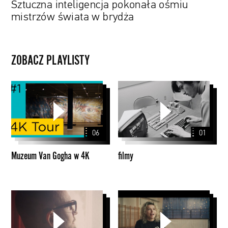
Sztuczna inteligencja pokonała ośmiu
mistrzów świata w brydża
ZOBACZ PLAYLISTY
Muzeum
filmy
Van
Gogha
w
06
01
4K
Muzeum Van Gogha w 4K
filmy
Papaya
PZU
Films
Presents