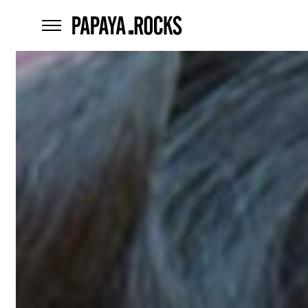
home
menu
Czego
szukasz?
szukaj