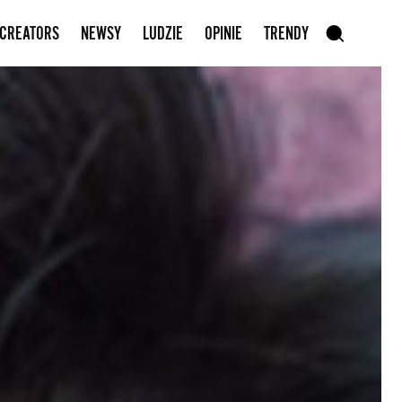
Zapisz się do newslettera
 CREATORS
NEWSY
LUDZIE
OPINIE
TRENDY
szukaj
SZUKAJ