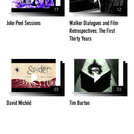
Film
17
12
Retrospectives:
The
John Peel Sessions
Walker Dialogues and Film
First
Retrospectives: The First
Thirty
Thirty Years
Years
David
Tim
Michôd
Burton
03
03
David Michôd
Tim Burton