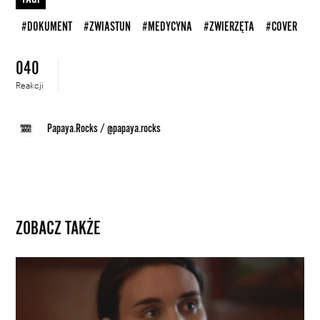
#DOKUMENT
#ZWIASTUN
#MEDYCYNA
#ZWIERZĘTA
#COVER
040
Reakcji
Papaya.Rocks
/
@papaya.rocks
ZOBACZ TAKŻE
Rooney
Mara
jako
Audrey