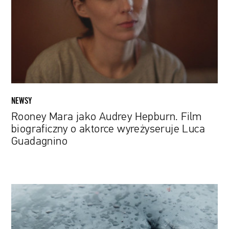
Hepburn.
Film
biograficzny
o
aktorce
wyreżyseruje
Luca
Guadagnino
NEWSY
Rooney Mara jako Audrey Hepburn. Film
biograficzny o aktorce wyreżyseruje Luca
Guadagnino
„A
Taste
of
Whale”: