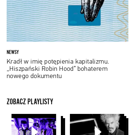
„Hiszpański
Robin
Hood”
bohaterem
nowego
dokumentu
NEWSY
Kradł w imię potępienia kapitalizmu.
„Hiszpański Robin Hood” bohaterem
nowego dokumentu
ZOBACZ PLAYLISTY
John
Walker
Peel
Dialogues
Sessions
and