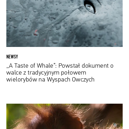
Powstał
dokument
o
walce
z
tradycyjnym
połowem
wielorybów
NEWSY
na
„A Taste of Whale”: Powstał dokument o
Wyspach
walce z tradycyjnym połowem
Owczych
wielorybów na Wyspach Owczych
David
Attenborough
narratorem
nowego