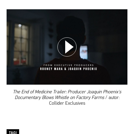
WYBIERZ SWOJĄ PLAYLISTĘ
DODAJ TEN FILM DO PLAYLISTY
00:00
The End of Medicine Trailer: Producer Joaquin Phoenix's
Documentary Blows Whistle on Factory Farms
/ autor:
Collider Exclusives
TAGI