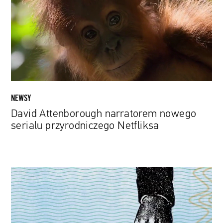
serialu
przyrodniczego
Netfliksa
NEWSY
David Attenborough narratorem nowego
serialu przyrodniczego Netfliksa
Kradł
w
imię
potępienia
kapitalizmu.