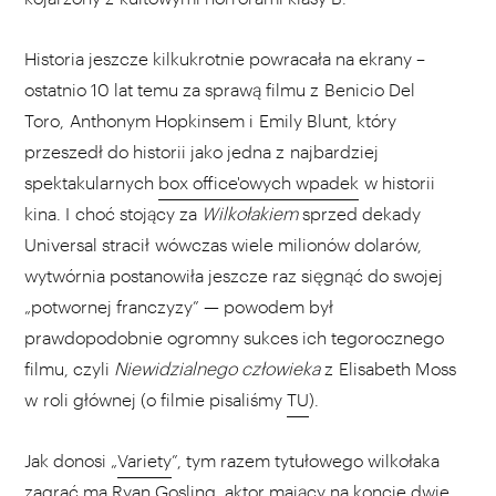
Historia jeszcze kilkukrotnie powracała na ekrany –
ostatnio 10 lat temu za sprawą filmu z Benicio Del
Toro, Anthonym Hopkinsem i Emily Blunt, który
przeszedł do historii jako jedna z najbardziej
spektakularnych
box office'owych wpadek
w historii
kina. I choć stojący za
Wilkołakiem
sprzed dekady
Universal stracił wówczas wiele milionów dolarów,
wytwórnia postanowiła jeszcze raz sięgnąć do swojej
„potwornej franczyzy” — powodem był
prawdopodobnie ogromny sukces ich tegorocznego
filmu, czyli
Niewidzialnego człowieka
z Elisabeth Moss
w roli głównej (o filmie pisaliśmy
TU
).
Jak donosi „
Variety
”, tym razem tytułowego wilkołaka
zagrać ma Ryan Gosling, aktor mający na koncie dwie