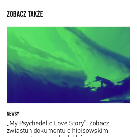
ZOBACZ TAKŻE
„My
Psychedelic
Love
Story”:
Zobacz
zwiastun
dokumentu
o
hipisowskim
propagatorze
psychodelików
NEWSY
„My Psychedelic Love Story”: Zobacz
zwiastun dokumentu o hipisowskim