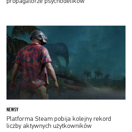
propagatorze psychodelików
Platforma
Steam
pobija
kolejny
rekord
liczby
aktywnych
użytkowników
NEWSY
Platforma Steam pobija kolejny rekord
liczby aktywnych użytkowników