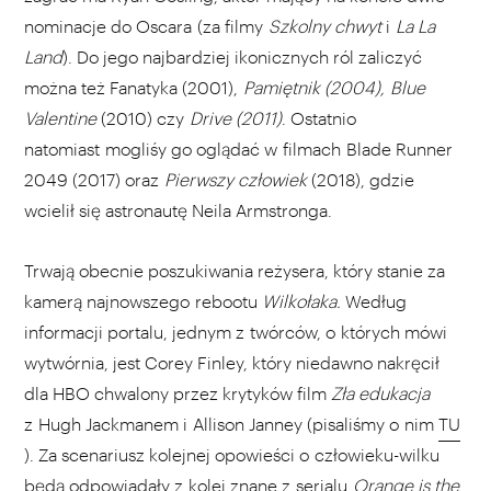
nominacje do Oscara (za filmy
Szkolny chwyt
i
La La
Land
). Do jego najbardziej ikonicznych ról zaliczyć
można też Fanatyka (2001),
Pamiętnik (2004), Blue
Valentine
(2010) czy
Drive (2011)
. Ostatnio
natomiast mogliśy go oglądać w filmach Blade Runner
2049 (2017) oraz
Pierwszy człowiek
(2018), gdzie
wcielił się astronautę Neila Armstronga.
Trwają obecnie poszukiwania reżysera, który stanie za
kamerą najnowszego rebootu
Wilkołaka.
Według
informacji portalu, jednym z twórców, o których mówi
wytwórnia, jest Corey Finley, który niedawno nakręcił
dla HBO chwalony przez krytyków film
Zła edukacja
z Hugh Jackmanem i Allison Janney (pisaliśmy o nim
TU
). Za scenariusz kolejnej opowieści o człowieku-wilku
będą odpowiadały z kolei znane z serialu
Orange is the