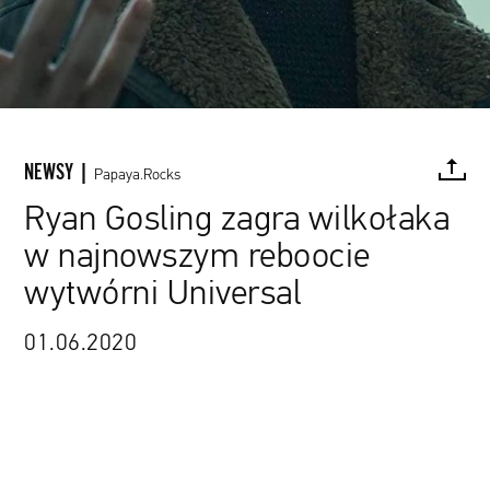
NEWSY |
Papaya.Rocks
Ryan Gosling zagra wilkołaka
w najnowszym reboocie
FACEBOOK
TWITTER
PINTEREST
MAIL
L
wytwórni Universal
01.06.2020
Kadr z filmu „Blade Runner 2049”