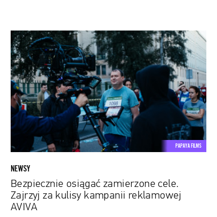
Bezpiecznie
osiągać
zamierzone
cele.
Zajrzyj
za
kulisy
kampanii
reklamowej
AVIVA
PAPAYA FILMS
NEWSY
Bezpiecznie osiągać zamierzone cele.
Zajrzyj za kulisy kampanii reklamowej
AVIVA