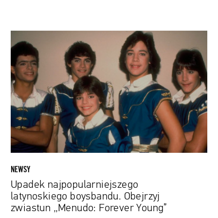
Upadek
najpopularniejszego
latynoskiego
boysbandu.
Obejrzyj
zwiastun
„Menudo:
Forever
Young”
NEWSY
Upadek najpopularniejszego
latynoskiego boysbandu. Obejrzyj
zwiastun „Menudo: Forever Young”