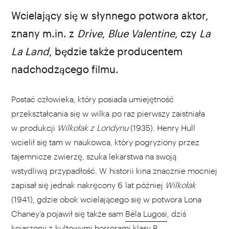
Wcielający się w słynnego potwora aktor,
znany m.in. z
Drive
,
Blue Valentine
, czy
La
La Land
, będzie także producentem
nadchodzącego filmu.
Postać człowieka, który posiada umiejętność
przekształcania się w wilka po raz pierwszy zaistniała
w produkcji
Wilkołak z Londynu
(1935). Henry Hull
wcielił się tam w naukowca, który pogryziony przez
tajemnicze zwierzę, szuka lekarstwa na swoją
wstydliwą przypadłość. W historii kina znacznie mocniej
zapisał się jednak nakręcony 6 lat później
Wilkołak
(1941), gdzie obok wcielającego się w potwora Lona
Chaney’a pojawił się także sam
Béla Lugosi
, dziś
kojarzony z kultowymi horrorami klasy B.