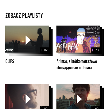
ZOBACZ PLAYLISTY
CLIPS
Animacje
krótkometrażowe
ubiegające
się
02
28
o
Oscara
CLIPS
Animacje krótkometrażowe
ubiegające się o Oscara
Papaya
Branded
Films
Stories
Presents
PYD
Stories
2020