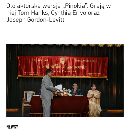
Joseph
Oto aktorska wersja „Pinokia”. Grają w
Gordon-
niej Tom Hanks, Cynthia Erivo oraz
Levitt
Joseph Gordon-Levitt
Biegnij,
Laal,
biegnij!
Powstał
indyjski
remake
„Forresta
Gumpa”
NEWSY