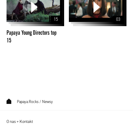
Directors
top
15
03
15
Papaya Young Directors top
15
Papaya.Rocks
/
Newsy
O nas + Kontakt