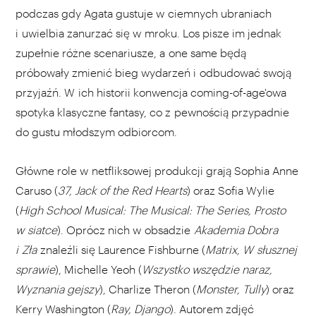
podczas gdy Agata gustuje w ciemnych ubraniach
i uwielbia zanurzać się w mroku. Los pisze im jednak
zupełnie różne scenariusze, a one same będą
próbowały zmienić bieg wydarzeń i odbudować swoją
przyjaźń. W ich historii konwencja coming-of-age'owa
spotyka klasyczne fantasy, co z pewnością przypadnie
do gustu młodszym odbiorcom.
Główne role w netfliksowej produkcji grają Sophia Anne
Caruso (
37, Jack of the Red Hearts
) oraz Sofia Wylie
(
High School Musical: The Musical: The Series, Prosto
w siatce
). Oprócz nich w obsadzie
Akademia Dobra
i Zła
znaleźli się Laurence Fishburne (
Matrix, W słusznej
sprawie
), Michelle Yeoh (
Wszystko wszędzie naraz,
Wyznania gejszy
), Charlize Theron (
Monster, Tully
) oraz
Kerry Washington (
Ray, Django
). Autorem zdjęć