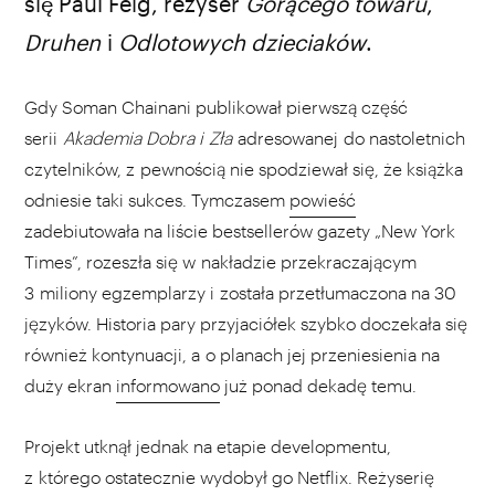
się Paul Feig, reżyser
Gorącego
towaru
,
Druhen
i
Odlotowych
dzieciaków
.
Gdy Soman Chainani publikował pierwszą część
serii
Akademia Dobra i Zła
adresowanej do nastoletnich
czytelników, z pewnością nie spodziewał się, że książka
odniesie taki sukces. Tymczasem
powieść
zadebiutowała na liście bestsellerów gazety „New York
Times”, rozeszła się w nakładzie przekraczającym
3 miliony egzemplarzy i została przetłumaczona na 30
języków. Historia pary przyjaciółek szybko doczekała się
również kontynuacji, a o planach jej przeniesienia na
duży ekran
informowano
już ponad dekadę temu.
Projekt utknął jednak na etapie developmentu,
z którego ostatecznie wydobył go Netflix. Reżyserię