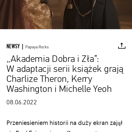
NEWSY |
Papaya.Rocks
„Akademia Dobra i Zła”:
W adaptacji serii książek grają
FACEBOOK
TWITTER
PINTEREST
MAIL
L
Charlize Theron, Kerry
Washington i Michelle Yeoh
Helen Sloan / Netflix / materiały prasowe
08.06.2022
Przeniesieniem historii na duży ekran zajął