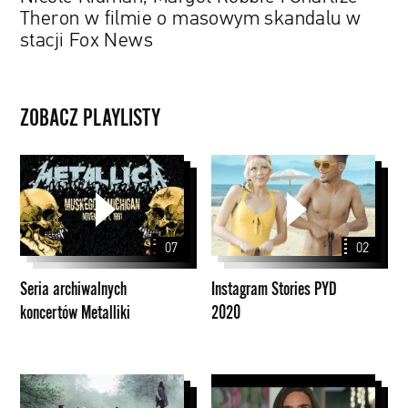
stacji
Theron w filmie o masowym skandalu w
Fox
stacji Fox News
News
ZOBACZ PLAYLISTY
Seria
Instagram
archiwalnych
Stories
koncertów
PYD
Metalliki
2020
07
02
Seria archiwalnych
Instagram Stories PYD
koncertów Metalliki
2020
Papaya
Young