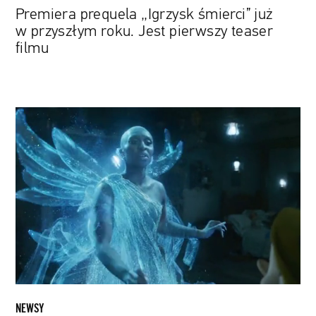
Premiera prequela „Igrzysk śmierci” już
w przyszłym roku. Jest pierwszy teaser
filmu
Oto
aktorska
wersja
„Pinokia”.
Grają
w
niej
Tom
Hanks,
Cynthia
Erivo
oraz
NEWSY