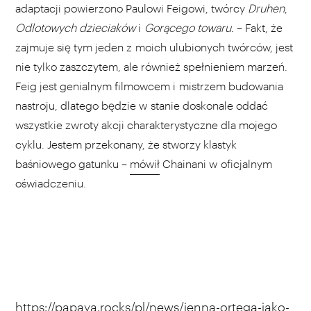
adaptacji powierzono Paulowi Feigowi, twórcy
Druhen
,
Odlotowych dzieciaków
i
Gorącego towaru.
– Fakt, że
zajmuje się tym jeden z moich ulubionych twórców, jest
nie tylko zaszczytem, ale również spełnieniem marzeń.
Feig jest genialnym filmowcem i mistrzem budowania
nastroju, dlatego będzie w stanie doskonale oddać
wszystkie zwroty akcji charakterystyczne dla mojego
cyklu. Jestem przekonany, że stworzy klastyk
baśniowego gatunku –
mówił
Chainani w oficjalnym
oświadczeniu.
https://papaya.rocks/pl/news/jenna-ortega-jako-