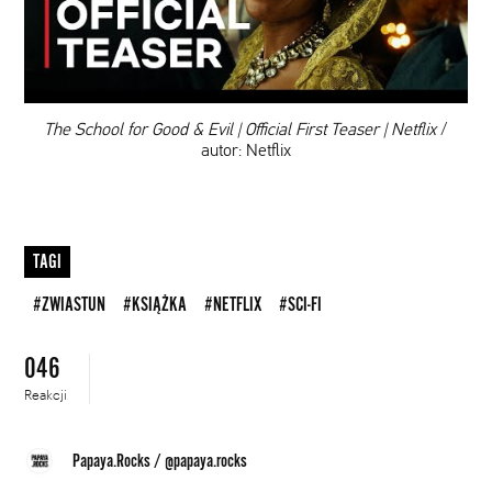
DODAJ TEN FILM DO PLAYLISTY
00:00
The School for Good & Evil | Official First Teaser | Netflix
/
autor: Netflix
TAGI
#ZWIASTUN
#KSIĄŻKA
#NETFLIX
#SCI-FI
046
Reakcji
Papaya.Rocks
/
@papaya.rocks