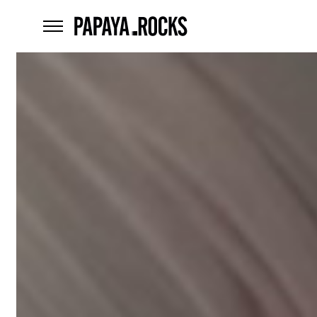
home
menu
Czego
szukasz?
szukaj