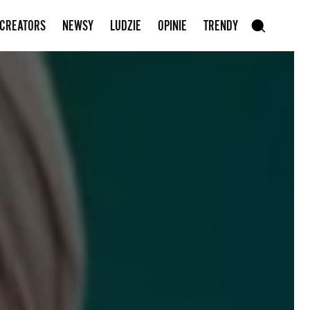
Zapisz się do newslettera
 CREATORS
NEWSY
LUDZIE
OPINIE
TRENDY
szukaj
SZUKAJ