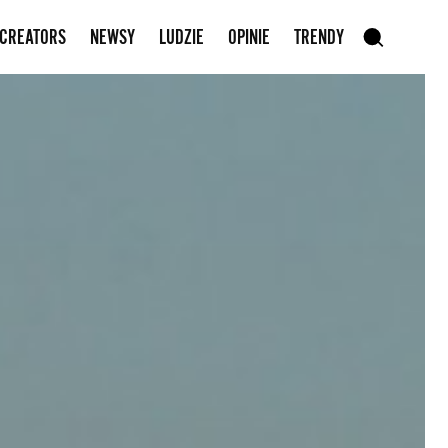
Zapisz się do newslettera
 CREATORS
NEWSY
LUDZIE
OPINIE
TRENDY
szukaj
SZUKAJ