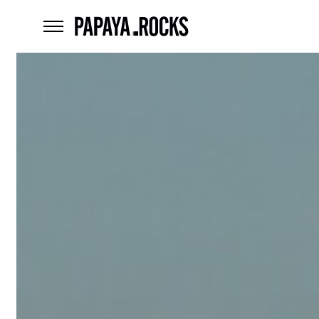
home
menu
Czego
szukasz?
szukaj