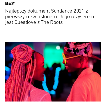
z
NEWSY
The
Najlepszy dokument Sundance 2021 z
Roots
pierwszym zwiastunem. Jego reżyserem
jest Questlove z The Roots
34.
Warszawski
Festiwal
Filmowy
zabierze
nas
w
podróż
dookoła
świata