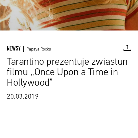
NEWSY |
Papaya.Rocks
Tarantino prezentuje zwiastun
filmu „Once Upon a Time in
FACEBOOK
TWITTER
PINTEREST
MAIL
L
Hollywood”
20.03.2019