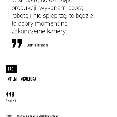
Jeśli dotrę do dziesiątej
produkcji, wykonam dobrą
robotę i nie spieprzę, to będzie
to dobry moment na
zakończenie kariery.
Quentin Tarantino
TAGI
#FILM
#KULTURA
449
Reakcji
Papaya.Rocks
/
@papaya.rocks