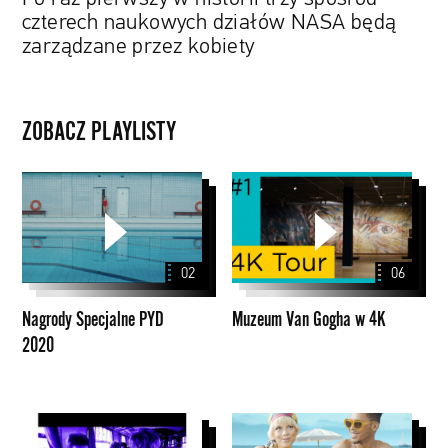
przez
czterech naukowych działów NASA będą
kobiety
zarządzane przez kobiety
ZOBACZ PLAYLISTY
Nagrody
Muzeum
Specjalne
Van
PYD
Gogha
2020
w
02
06
4K
Nagrody Specjalne PYD
Muzeum Van Gogha w 4K
2020
John
Instagram
Peel
Stories