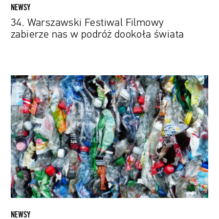
NEWSY
34. Warszawski Festiwal Filmowy
zabierze nas w podróż dookoła świata
Nowy,
zmutowany
enzym
jest
zdolny
rozłożyć
tonę
plastiku
w
10
godzin
NEWSY