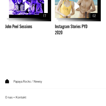
Sessions
PYD
2020
17
02
John Peel Sessions
Instagram Stories PYD
2020
Papaya.Rocks
/
Newsy
O nas + Kontakt