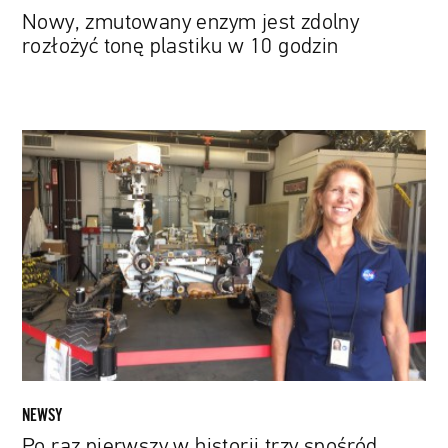
Nowy, zmutowany enzym jest zdolny
rozłożyć tonę plastiku w 10 godzin
Po
raz
pierwszy
w
historii
trzy
spośród
czterech
naukowych
działów
NASA
będą
NEWSY
zarządzane
Po raz pierwszy w historii trzy spośród