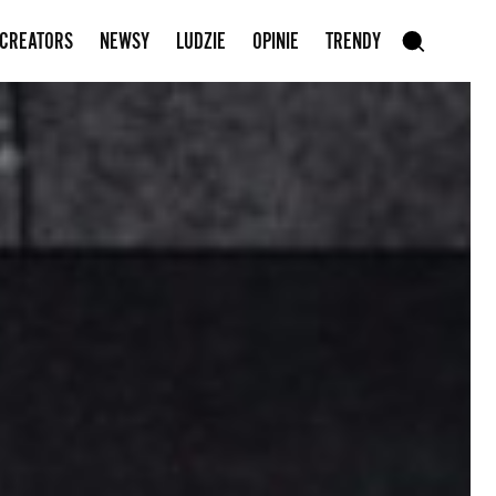
Zapisz się do newslettera
 CREATORS
NEWSY
LUDZIE
OPINIE
TRENDY
szukaj
SZUKAJ