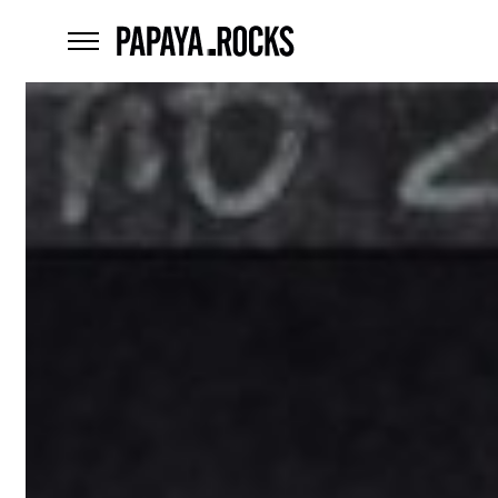
home
menu
Czego
szukasz?
szukaj