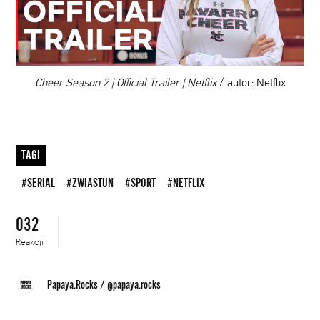
DODAJ TEN FILM DO PLAYLISTY
00:00
Cheer Season 2 | Official Trailer | Netflix
/ autor: Netflix
TAGI
#SERIAL
#ZWIASTUN
#SPORT
#NETFLIX
032
Reakcji
Papaya.Rocks
/
@papaya.rocks