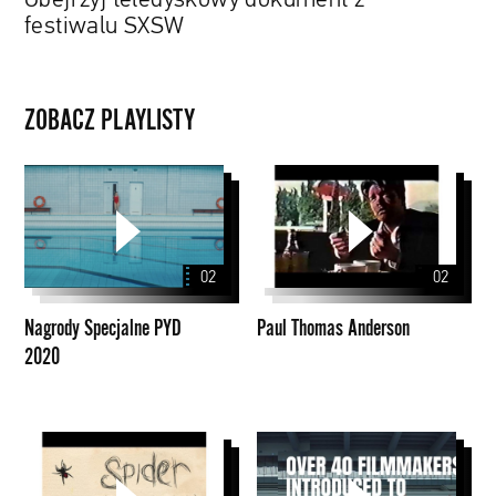
festiwalu SXSW
ZOBACZ PLAYLISTY
Nagrody
Paul
Specjalne
Thomas
PYD
Anderson
2020
02
02
Nagrody Specjalne PYD
Paul Thomas Anderson
2020
David
Papaya
Michôd
Young