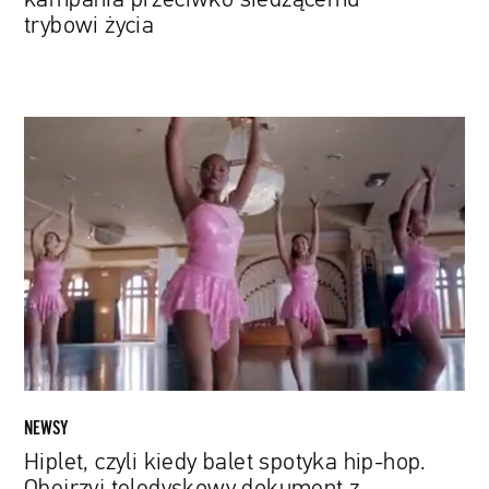
trybowi życia
Hiplet,
czyli
kiedy
balet
spotyka
hip-
hop.
Obejrzyj
teledyskowy
dokument
z
festiwalu
NEWSY
SXSW
Hiplet, czyli kiedy balet spotyka hip-hop.
Obejrzyj teledyskowy dokument z