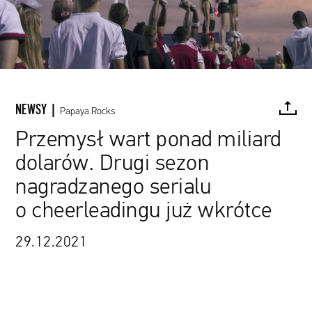
NEWSY |
Papaya.Rocks
Przemysł wart ponad miliard
dolarów. Drugi sezon
FACEBOOK
TWITTER
PINTEREST
MAIL
L
nagradzanego serialu
o cheerleadingu już wkrótce
29.12.2021