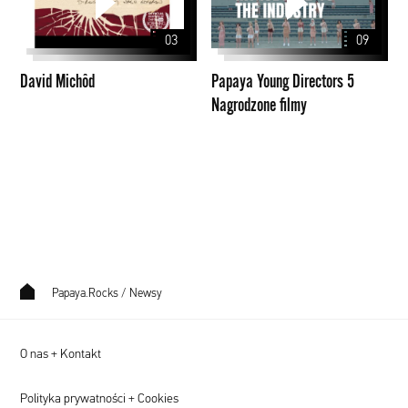
Directors
5
03
09
Nagrodzone
filmy
David Michôd
Papaya Young Directors 5
Nagrodzone filmy
Papaya.Rocks
/
Newsy
O nas + Kontakt
Polityka prywatności + Cookies