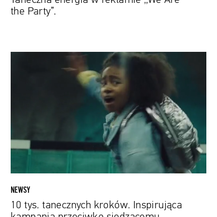
the Party”.
10
tys.
tanecznych
kroków.
Inspirująca
kampania
przeciwko
siedzącemu
trybowi
życia
NEWSY
10 tys. tanecznych kroków. Inspirująca
kampania przeciwko siedzącemu