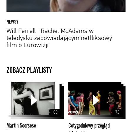
film
o
Eurowizji
NEWSY
Will Ferrell i Rachel McAdams w
teledysku zapowiadającym netfliksowy
film o Eurowizji
ZOBACZ PLAYLISTY
Martin
Cotygodniowy
Scorsese
przegląd
teledysków
03
73
Martin Scorsese
Cotygodniowy przegląd