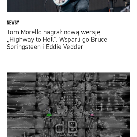
go
Bruce
Springsteen
NEWSY
i
Tom Morello nagrał nową wersję
Eddie
„Highway to Hell”. Wsparli go Bruce
Vedder
Springsteen i Eddie Vedder
Grają
na
YouTube
przez
całą
dobę.
Posłuchajcie
zespołu
deathmetalowego