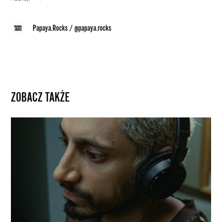
Papaya.Rocks
/
@papaya.rocks
ZOBACZ TAKŻE
Dźwiękowa
symulacja
absolutna.
Tak
stworzono
efekt
utraty
słuchu
w