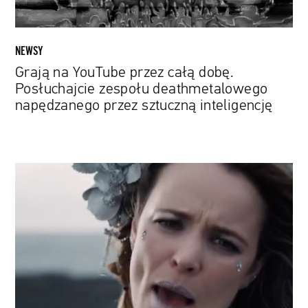
napędzanego
przez
sztuczną
NEWSY
inteligencję
Grają na YouTube przez całą dobę.
Posłuchajcie zespołu deathmetalowego
napędzanego przez sztuczną inteligencję
Will
Ferrell
i
Rachel
McAdams
w
teledysku
zapowiadającym
netfliksowy