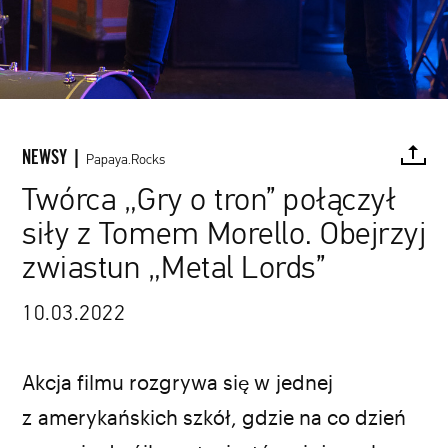
NEWSY |
Papaya.Rocks
Twórca „Gry o tron” połączył
siły z Tomem Morello. Obejrzyj
FACEBOOK
TWITTER
PINTEREST
MAIL
L
zwiastun „Metal Lords”
Scott Patrick Green / Netflix / materiały prasowe
10.03.2022
Akcja filmu rozgrywa się w jednej
z amerykańskich szkół, gdzie na co dzień