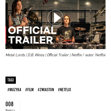
WYBIERZ SWOJĄ PLAYLISTĘ
DODAJ TEN FILM DO PLAYLISTY
00:00
Metal Lords | D.B. Weiss | Official Trailer | Netflix
/ autor: Netflix
TAGI
#MUZYKA
#FILM
#ZWIASTUN
#NETFLIX
008
Reakcji