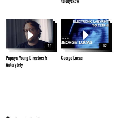
teledysków
Papaya
George
Young
Lucas
Directors
5
12
02
Autorytety
Papaya Young Directors 5
George Lucas
Autorytety