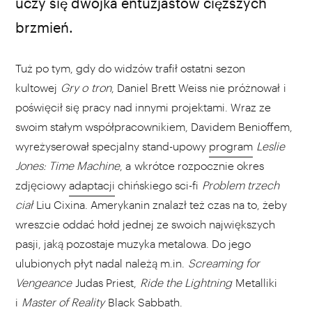
uczy się dwójka entuzjastów cięższych
brzmień.
Tuż po tym, gdy do widzów trafił ostatni sezon
kultowej
Gry o tron
, Daniel Brett Weiss nie próżnował i
poświęcił się pracy nad innymi projektami. Wraz ze
swoim stałym współpracownikiem, Davidem Benioffem,
wyreżyserował specjalny stand-upowy
program
Leslie
Jones: Time Machine
, a wkrótce rozpocznie okres
zdjęciowy
adaptacji
chińskiego sci-fi
Problem trzech
ciał
Liu Cixina. Amerykanin znalazł też czas na to, żeby
wreszcie oddać hołd jednej ze swoich największych
pasji, jaką pozostaje muzyka metalowa. Do jego
ulubionych płyt nadal należą m.in.
Screaming for
Vengeance
Judas Priest,
Ride the Lightning
Metalliki
i
Master of Reality
Black Sabbath.