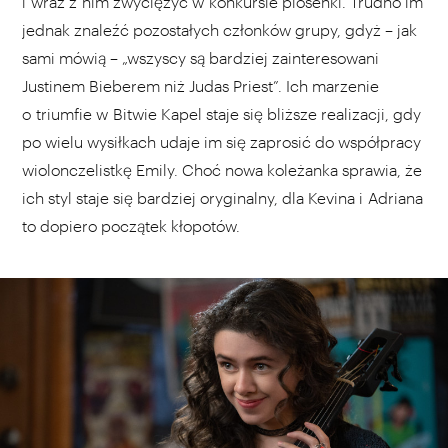
i wraz z nim zwyciężyć w konkursie piosenki. Trudno im
jednak znaleźć pozostałych członków grupy, gdyż – jak
sami mówią – „wszyscy są bardziej zainteresowani
Justinem Bieberem niż Judas Priest”. Ich marzenie
o triumfie w Bitwie Kapel staje się bliższe realizacji, gdy
po wielu wysiłkach udaje im się zaprosić do współpracy
wiolonczelistkę Emily. Choć nowa koleżanka sprawia, że
ich styl staje się bardziej oryginalny, dla Kevina i Adriana
to dopiero początek kłopotów.