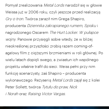
Pomysł zrealizowania
Metal Lords
narodził się w głowie
Weissa już w 2006 roku, czyli jeszcze przed realizacją
Gry o tron
. Twórca zaraził nim Grega Shapiro,
producenta
Dziennika zakrapianego rumem, Spisku
i
nagrodzonego Oscarem
The Hurt Locker. W pułapce
wojny
. Panowie przysięgli sobie wtedy, że w bliżej
nieokreślonej przyszłości zrobią razem coming-of-
age'owy film z cięższymi brzmieniami w roli głównej. Po
wielu latach dopięli swego, a zwiastun ich wspólnego
projektu właśnie trafił do sieci. Weiss pełni przy nim
funkcję scenarzysty, zaś Shapiro – producenta
wykonawczego. Reżyserią
Metal Lords
zajął się z kolei
Peter Sollett, twórca
Tytułu do praw, Nick
i Norah
oraz
Raising Victor Vargas
.