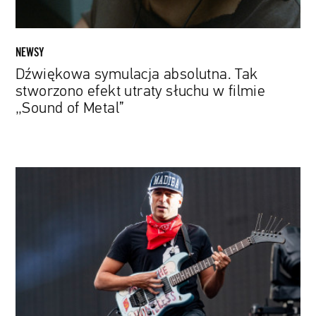
filmie
„Sound
of
NEWSY
Metal”
Dźwiękowa symulacja absolutna. Tak
stworzono efekt utraty słuchu w filmie
„Sound of Metal”
Tom
Morello
nagrał
nową
wersję
„Highway
to
Hell”.
Wsparli