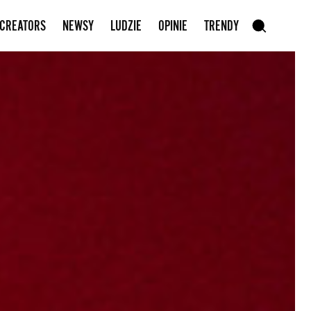
Zapisz się do newslettera
 CREATORS
NEWSY
LUDZIE
OPINIE
TRENDY
szukaj
SZUKAJ