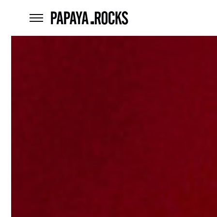
home
menu
Czego
szukasz?
szukaj