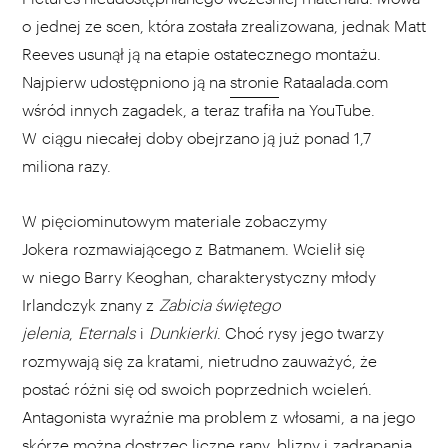
o jednej ze scen, która została zrealizowana, jednak Matt
Reeves usunął ją na etapie ostatecznego montażu.
Najpierw udostępniono ją na
stronie
Rataalada.com
wśród innych zagadek, a teraz trafiła na YouTube.
W ciągu niecałej doby obejrzano ją już ponad 1,7
miliona razy.
W pięciominutowym materiale zobaczymy
Jokera rozmawiającego z Batmanem. Wcielił się
w niego Barry Keoghan, charakterystyczny młody
Irlandczyk znany z
Zabicia świętego
jelenia
,
Eternals
i
Dunkierki
. Choć rysy jego twarzy
rozmywają się za kratami, nietrudno zauważyć, że
postać różni się od swoich poprzednich wcieleń.
Antagonista wyraźnie ma problem z włosami, a na jego
skórze można dostrzec liczne rany, blizny i zadrapania.