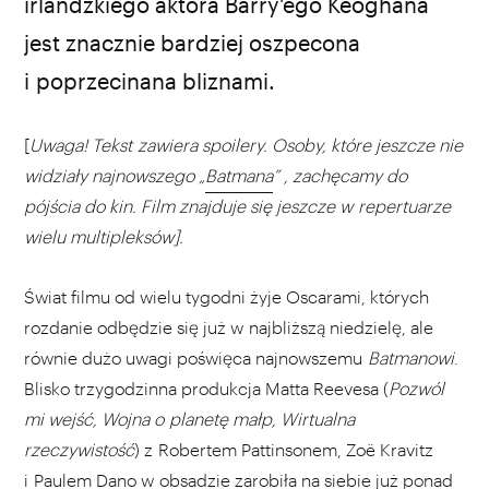
irlandzkiego aktora Barry'ego Keoghana
jest znacznie bardziej oszpecona
i poprzecinana bliznami.
[
U
waga! Tekst zawiera spoilery. Osoby, które jeszcze nie
widziały najnowszego „
Batmana
” , zachęcamy do
pójścia do kin. Film znajduje się jeszcze w repertuarze
wielu multipleksów].
Świat filmu od wielu tygodni żyje Oscarami, których
rozdanie odbędzie się już w najbliższą niedzielę, ale
równie dużo uwagi poświęca najnowszemu
Batmanowi
.
Blisko trzygodzinna produkcja Matta Reevesa (
Pozwól
mi wejść, Wojna o planetę małp, Wirtualna
rzeczywistość
) z Robertem Pattinsonem, Zoë Kravitz
i Paulem Dano w obsadzie
zarobiła
na siebie już ponad