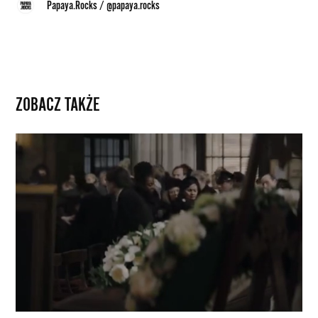
Papaya.Rocks
/
@papaya.rocks
ZOBACZ TAKŻE
Bruce
Wayne
kontra
Człowiek-
Zagadka.
Obejrzyj
scenę
z
nadchodzącego
„Batmana”