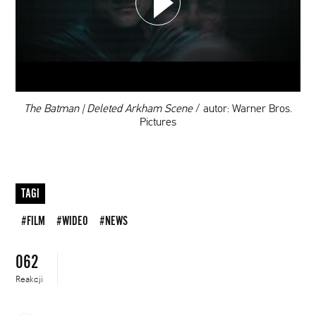
DODAJ TEN FILM DO PLAYLISTY
00:00
The Batman | Deleted Arkham Scene
/ autor: Warner Bros.
Pictures
TAGI
#FILM
#WIDEO
#NEWS
062
Reakcji