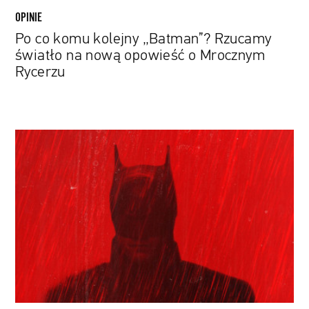
Mrocznym
OPINIE
Rycerzu
Po co komu kolejny „Batman”? Rzucamy
światło na nową opowieść o Mrocznym
Rycerzu
Michael
Giacchino
skomponował
muzykę
do
nowego
„Batmana".
Posłuchaj
motywu
przewodniego