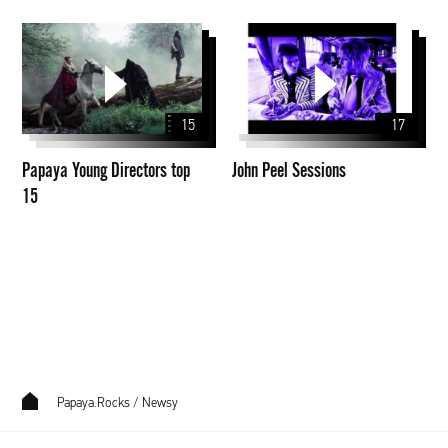
Papaya
John
Young
Peel
Directors
Sessions
top
15
17
15
Papaya Young Directors top
John Peel Sessions
15
Papaya.Rocks
/
Newsy