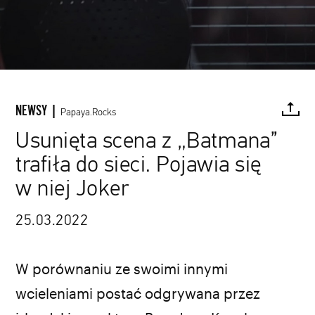
NEWSY |
Papaya.Rocks
Usunięta scena z „Batmana”
trafiła do sieci. Pojawia się
FACEBOOK
TWITTER
PINTEREST
MAIL
L
w niej Joker
www.youtube.com / Warner Bros. Pictures
25.03.2022
W porównaniu ze swoimi innymi
wcieleniami postać odgrywana przez