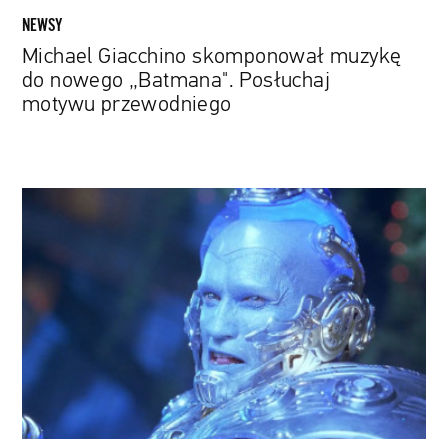
NEWSY
Michael Giacchino skomponował muzykę
do nowego „Batmana". Posłuchaj
motywu przewodniego
Niełatwo
być
przeciwnikiem
Batmana.
Arnold
Schwarzenegger
wie
o
tym
najlepiej