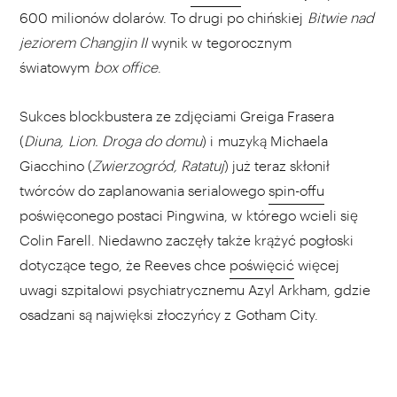
600 milionów dolarów. To drugi po chińskiej
Bitwie nad
jeziorem Changjin II
wynik w tegorocznym
światowym
box office
.
Sukces blockbustera ze zdjęciami Greiga Frasera
(
Diuna,
Lion. Droga do domu
) i muzyką Michaela
Giacchino (
Zwierzogród, Ratatuj
) już teraz skłonił
twórców do zaplanowania serialowego
spin-offu
poświęconego postaci Pingwina, w którego wcieli się
Colin Farell. Niedawno zaczęły także krążyć pogłoski
dotyczące tego, że Reeves chce
poświęcić
więcej
uwagi szpitalowi psychiatrycznemu Azyl Arkham, gdzie
osadzani są najwięksi złoczyńcy z Gotham City.