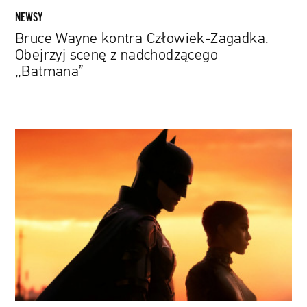
NEWSY
Bruce Wayne kontra Człowiek-Zagadka.
Obejrzyj scenę z nadchodzącego
„Batmana”
Po
co
komu
kolejny
„Batman”?
Rzucamy
światło
na
nową
opowieść
o