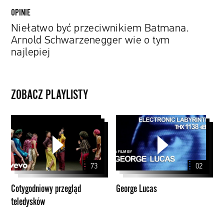
OPINIE
Niełatwo być przeciwnikiem Batmana.
Arnold Schwarzenegger wie o tym
najlepiej
ZOBACZ PLAYLISTY
Cotygodniowy
George
przegląd
Lucas
teledysków
73
02
Cotygodniowy przegląd
George Lucas
teledysków