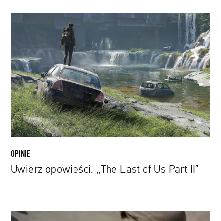
Uwierz
opowieści.
„The
Last
of
Us
Part
II”
OPINIE
Uwierz opowieści. „The Last of Us Part II”
„Nikt