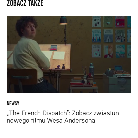
ZOBACZ TAKŻE
„The
French
Dispatch”:
Zobacz
zwiastun
nowego
filmu
Wesa
Andersona
NEWSY
„The French Dispatch”: Zobacz zwiastun
nowego filmu Wesa Andersona