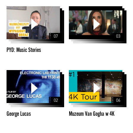
PYD:
Music
Stories
07
03
PYD: Music Stories
George
Muzeum
Lucas
Van
Gogha
w
02
06
4K
George Lucas
Muzeum Van Gogha w 4K