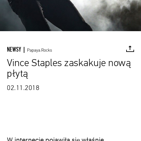
NEWSY |
Papaya.Rocks
Vince Staples zaskakuje nową
płytą
FACEBOOK
TWITTER
PINTEREST
MAIL
L
02.11.2018
W internecie pojawiła się właśnie