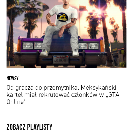
gracza
do
przemytnika.
Meksykański
kartel
miał
rekrutować
członków
w
„GTA
Online"
NEWSY
Od gracza do przemytnika. Meksykański
kartel miał rekrutować członków w „GTA
Online"
ZOBACZ PLAYLISTY