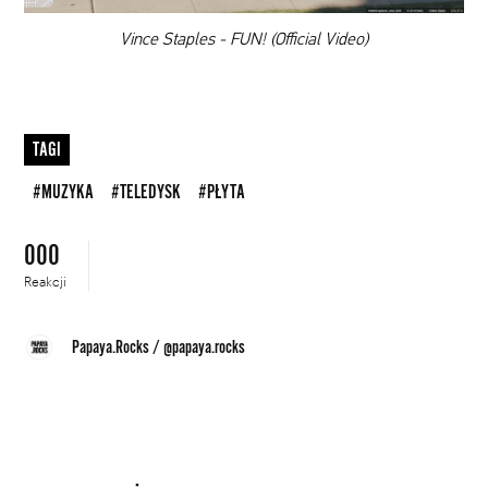
00:00
Vince Staples - FUN! (Official Video)
TAGI
#MUZYKA
#TELEDYSK
#PŁYTA
000
Reakcji
Papaya.Rocks
/
@papaya.rocks