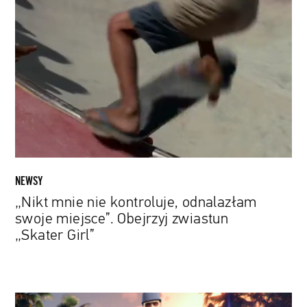
mnie
nie
kontroluje,
odnalazłam
swoje
miejsce”.
Obejrzyj
zwiastun
„Skater
Girl”
NEWSY
„Nikt mnie nie kontroluje, odnalazłam
swoje miejsce”. Obejrzyj zwiastun
„Skater Girl”
Od