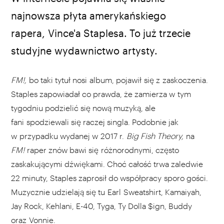
fot. Wikipedia
najnowsza płyta amerykańskiego
rapera, Vince'a Staplesa. To już trzecie
studyjne wydawnictwo artysty.
FM!,
bo taki tytuł nosi album, pojawił się z zaskoczenia.
Staples zapowiadał co prawda, że zamierza w tym
tygodniu podzielić się nową muzyką, ale
fani spodziewali się raczej singla. Podobnie jak
w przypadku wydanej w 2017 r.
Big Fish Theory,
na
FM!
raper znów bawi się różnorodnymi, często
zaskakującymi dźwiękami. Choć całość trwa zaledwie
22 minuty, Staples zaprosił do współpracy sporo gości.
Muzycznie udzielają się tu Earl Sweatshirt, Kamaiyah,
Jay Rock, Kehlani, E-40, Tyga, Ty Dolla $ign, Buddy
oraz Vonnie.