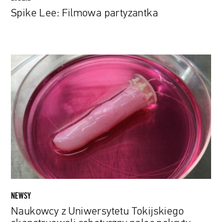
Spike Lee: Filmowa partyzantka
Naukowcy
z
Uniwersytetu
Tokijskiego
skonstruowali
robotyczny
palec
pokryty
żywą
tkanką
NEWSY
Naukowcy z Uniwersytetu Tokijskiego