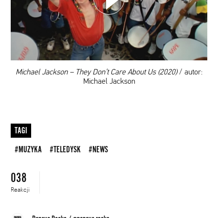
DODAJ TEN FILM DO PLAYLISTY
00:00
Michael Jackson – They Don’t Care About Us (2020)
/ autor:
Michael Jackson
TAGI
#MUZYKA
#TELEDYSK
#NEWS
038
Reakcji