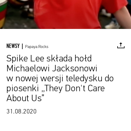
NEWSY |
Papaya.Rocks
Spike Lee składa hołd
Michaelowi Jacksonowi
FACEBOOK
TWITTER
PINTEREST
MAIL
L
w nowej wersji teledysku do
piosenki „They Don't Care
About Us”
www.youtube.com / Michael Jackson
31.08.2020