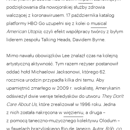
podziękowania dla nowojorskiej służby zdrowia
walczącej z koronawirusem. 17 października katalog
platformy HBO Go uzupełni się z kolei o
musical
American Utopia
, czyli efekt współpracy twórcy z byłym
liderem zespołu Talking Heads, Davidem Byrne.
Mimo nawału obowiązków Lee znalazł czas na kolejną
artystyczną aktywność. Tym razem reżyser postanowił
oddać hołd Michaelowi Jacksonowi, którego 62.
rocznica urodzin przypadła kilka dni temu. Aby
upamiętnić zmarłego w 2009 r. wokalistę, Amerykanin
odświeżył dwie wersje teledysków do utworu
They Don't
Care About Us
, które zrealizował w 1996 roku. Jedna
z nich została nakręcona w
więzieniu
, a druga –
z pomocą taneczno-muzycznego kolektywu Olodum –
w
fawelach
brazylijskiego Rio de Janeiro. Autor
Rób, co