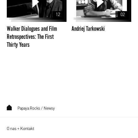
and
Film
12
02
Retrospectives:
The
Walker Dialogues and Film
Andriej Tarkowski
First
Retrospectives: The First
Thirty
Thirty Years
Years
Papaya.Rocks
/
Newsy
O nas + Kontakt