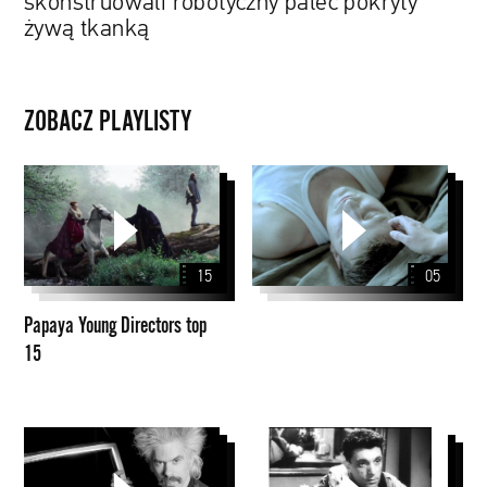
skonstruowali robotyczny palec pokryty
żywą tkanką
ZOBACZ PLAYLISTY
Papaya
Young
Directors
top
15
05
15
Papaya Young Directors top
15
Walker
Andriej
Dialogues
Tarkowski