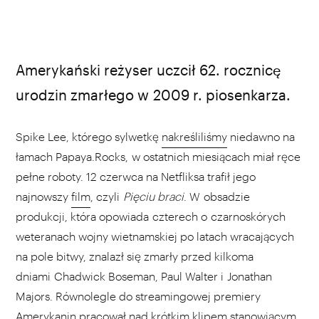
Amerykański reżyser uczcił 62. rocznicę
urodzin zmarłego w 2009 r. piosenkarza.
Spike Lee, którego sylwetkę
nakreśliliśmy
niedawno na
łamach Papaya.Rocks, w ostatnich miesiącach miał ręce
pełne roboty. 12 czerwca na Netfliksa trafił jego
najnowszy
film
, czyli
Pięciu braci
. W obsadzie
produkcji, która opowiada czterech o czarnoskórych
weteranach wojny wietnamskiej po latach wracających
na pole bitwy, znalazł się zmarły przed kilkoma
dniami Chadwick Boseman, Paul Walter i Jonathan
Majors. Równolegle do streamingowej premiery
Amerykanin pracował nad krótkim
klipem
stanowiącym