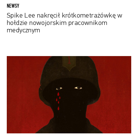
NEWSY
Spike Lee nakręcił krótkometrażówkę w
hołdzie nowojorskim pracownikom
medycznym
„Da
5
Bloods".
Pojawił
się
zwiastun
nowego
filmu
Spike'a
Lee