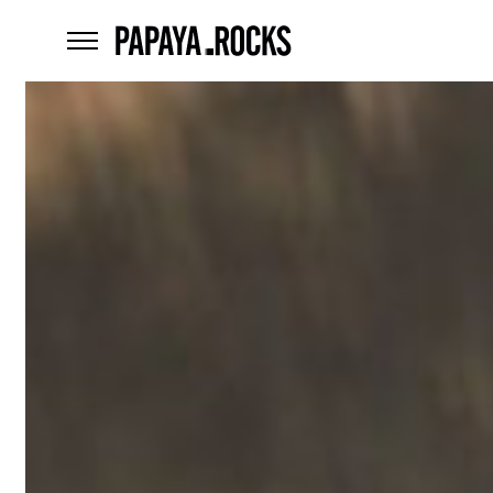
home
menu
Czego
szukasz?
szukaj