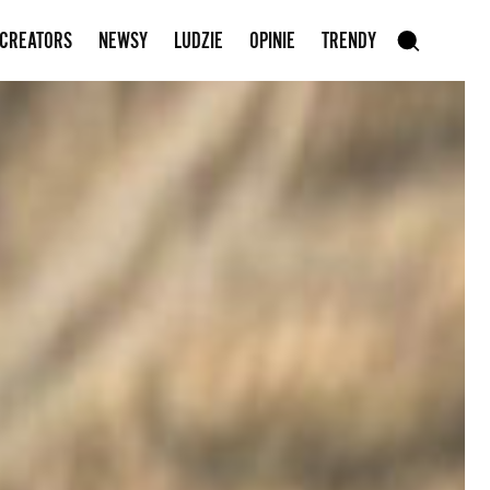
Zapisz się do newslettera
 CREATORS
NEWSY
LUDZIE
OPINIE
TRENDY
szukaj
SZUKAJ