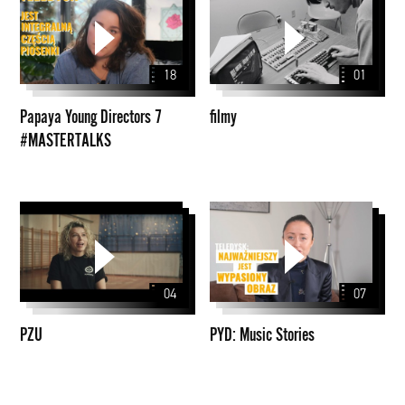
Young
Directors
7
18
01
#MASTERTALKS
Papaya Young Directors 7
filmy
#MASTERTALKS
PZU
PYD:
Music
Stories
04
07
PZU
PYD: Music Stories