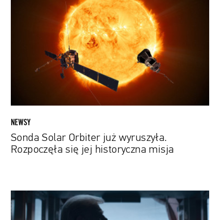
Orbiter
już
wyruszyła.
Rozpoczęła
się
jej
historyczna
misja
NEWSY
Sonda Solar Orbiter już wyruszyła.
Rozpoczęła się jej historyczna misja
„The
Comey
Rule”: