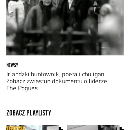
i
chuligan.
Zobacz
zwiastun
dokumentu
o
liderze
The
Pogues
NEWSY
Irlandzki buntownik, poeta i chuligan.
Zobacz zwiastun dokumentu o liderze
The Pogues
ZOBACZ PLAYLISTY
Papaya
filmy