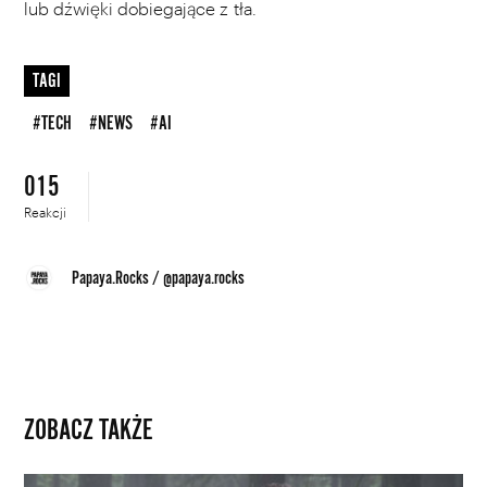
lub dźwięki dobiegające z tła.
TAGI
#TECH
#NEWS
#AI
015
Reakcji
Papaya.Rocks
/
@papaya.rocks
ZOBACZ TAKŻE
Widzieliście