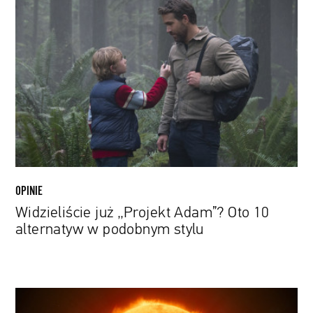
już
„Projekt
Adam”?
Oto
10
alternatyw
w
podobnym
stylu
OPINIE
Widzieliście już „Projekt Adam”? Oto 10
alternatyw w podobnym stylu
Sonda
Solar