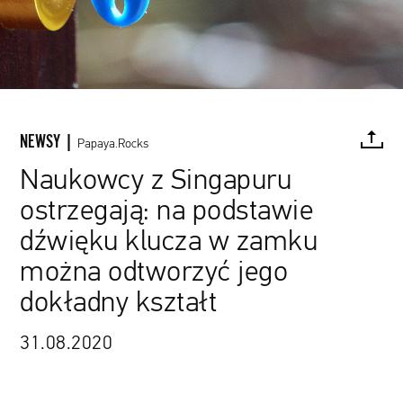
NEWSY |
Papaya.Rocks
Naukowcy z Singapuru
ostrzegają: na podstawie
FACEBOOK
TWITTER
PINTEREST
MAIL
L
dźwięku klucza w zamku
można odtworzyć jego
dokładny kształt
31.08.2020