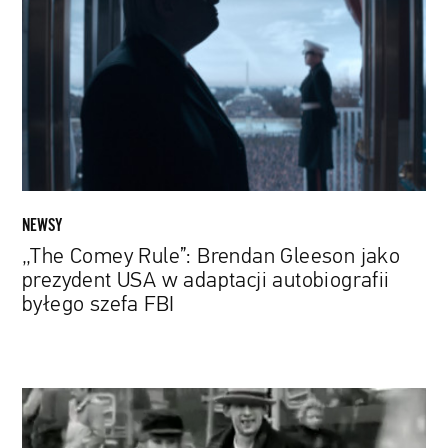
Brendan
Gleeson
jako
prezydent
USA
w
adaptacji
autobiografii
byłego
NEWSY
szefa
„The Comey Rule”: Brendan Gleeson jako
FBI
prezydent USA w adaptacji autobiografii
byłego szefa FBI
Irlandzki
buntownik,
poeta