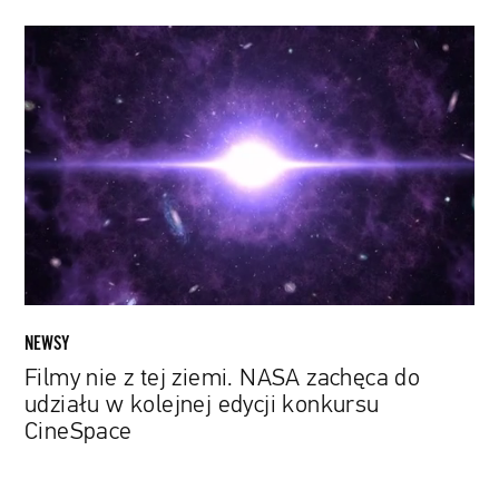
Filmy
nie
z
tej
ziemi.
NASA
zachęca
do
udziału
w
kolejnej
edycji
NEWSY
konkursu
Filmy nie z tej ziemi. NASA zachęca do
CineSpace
udziału w kolejnej edycji konkursu
CineSpace