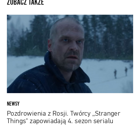
ZOBACZ TAKŻE
Pozdrowienia
z
Rosji.
Twórcy
„Stranger
Things"
zapowiadają
4.
sezon
serialu
NEWSY
Pozdrowienia z Rosji. Twórcy „Stranger
Things" zapowiadają 4. sezon serialu