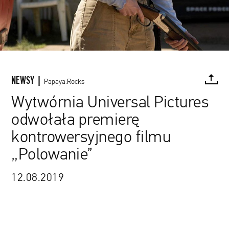
NEWSY |
Papaya.Rocks
Wytwórnia Universal Pictures
odwołała premierę
FACEBOOK
TWITTER
PINTEREST
MAIL
L
kontrowersyjnego filmu
„Polowanie”
12.08.2019
źródło: materiały promocyjne