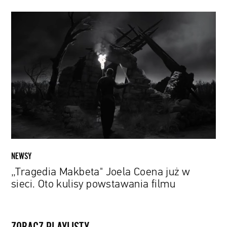
„Tragedia
Makbeta"
Joela
Coena
już
w
sieci.
Oto
kulisy
powstawania
filmu
NEWSY
„Tragedia Makbeta" Joela Coena już w
sieci. Oto kulisy powstawania filmu