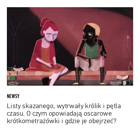
Listy
skazanego,
wytrwały
królik
i
pętla
czasu.
O
czym
opowiadają
oscarowe
krótkometrażówki
NEWSY
i
Listy skazanego, wytrwały królik i pętla
gdzie
czasu. O czym opowiadają oscarowe
je
krótkometrażówki i gdzie je obejrzeć?
obejrzeć?