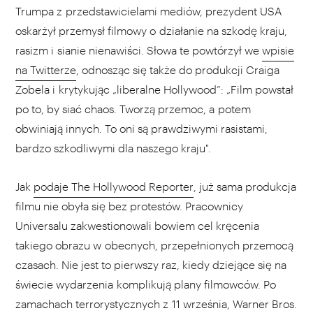
Trumpa z przedstawicielami mediów, prezydent USA
oskarżył przemysł filmowy o działanie na szkodę kraju,
rasizm i sianie nienawiści. Słowa te powtórzył we
wpisie
na Twitterze
, odnosząc się także do produkcji Craiga
Zobela i krytykując „liberalne Hollywood”: „Film powstał
po to, by siać chaos. Tworzą przemoc, a potem
obwiniają innych. To oni są prawdziwymi rasistami,
bardzo szkodliwymi dla naszego kraju".
Jak
podaje The Hollywood Reporter
, już sama produkcja
filmu nie obyła się bez protestów. Pracownicy
Universalu zakwestionowali bowiem cel kręcenia
takiego obrazu w obecnych, przepełnionych przemocą
czasach. Nie jest to pierwszy raz, kiedy dziejące się na
świecie wydarzenia komplikują plany filmowców. Po
zamachach terrorystycznych z 11 września, Warner Bros.