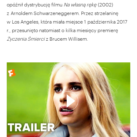
opóźnił dystrybucję filmu
Na własną rękę
(2002)
z Arnoldem Schwarzeneggerem. Przez strzelaninę
w Los Angeles, która miała miejsce 1 października 2017
r., przesunięto natomiast o kilka miesięcy premierę
Życzenia Śmierci
z Brucem Willisem.
WYBIERZ SWOJĄ PLAYLISTĘ
DODAJ TEN FILM DO PLAYLISTY