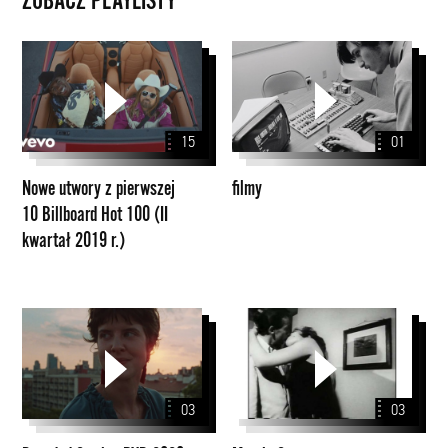
ZOBACZ PLAYLISTY
Nowe
filmy
utwory
z
pierwszej
15
01
10
Billboard
Nowe utwory z pierwszej
filmy
Hot
10 Billboard Hot 100 (II
100
kwartał 2019 r.)
(II
kwartał
2019
r.)
Branded
Martin
Stories
Scorsese
PYD
2020
03
03