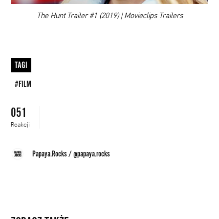
00:00
The Hunt Trailer #1 (2019) | Movieclips Trailers
TAGI
#FILM
051
Reakcji
Papaya.Rocks
/
@papaya.rocks