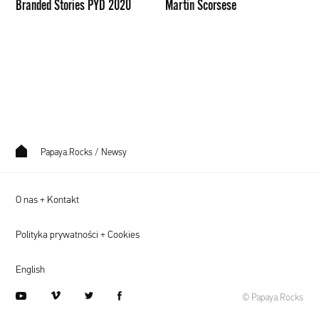
Branded Stories PYD 2020
Martin Scorsese
Papaya.Rocks
/
Newsy
O nas + Kontakt
Polityka prywatności + Cookies
English
youtube
vimeo
twitter
facebook
© Papaya.Rocks