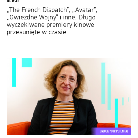
NEWSY
przesunięte
„The French Dispatch”, „Avatar”,
w
„Gwiezdne Wojny” i inne. Długo
czasie
wyczekiwane premiery kinowe
przesunięte w czasie
Zarażanie
lękiem.
W
nowym
„Narzędniku
Papaya.Rocks”
dowiadujemy
się,
jak
mózg
UNLOCK YOUR POTENTIAL
kontroluje