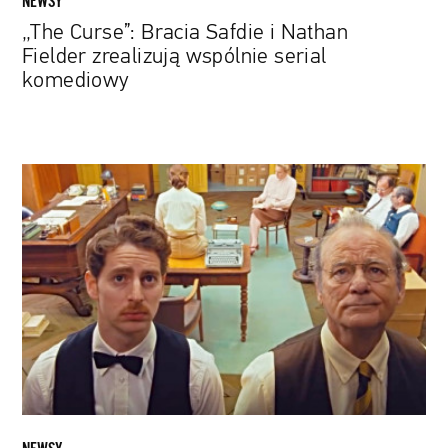
NEWSY
„The Curse”: Bracia Safdie i Nathan
Fielder zrealizują wspólnie serial
komediowy
„The
French
Dispatch”,
„Avatar”,
„Gwiezdne
Wojny”
i
inne.
Długo
wyczekiwane
premiery
kinowe