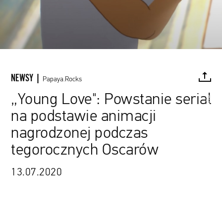
NEWSY |
Papaya.Rocks
„Young Love": Powstanie serial
Sony Pictures Animation / www.youtube.com / zrzut ekranu
na podstawie animacji
FACEBOOK
TWITTER
PINTEREST
MAIL
L
nagrodzonej podczas
tegorocznych Oscarów
13.07.2020