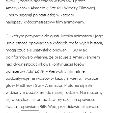
Birds 2
, została doceniona w tym roku przez
Amerykańską Akademię Sztuki i Wiedzy Filmowej.
Cherry sięgnął po statuetkę w kategorii
najlepszy krótkometrażowy film animowany.
Ci, którym przypadła do gustu kreska animatora i jego
umiejętność opowiadania krótkich, treściwych historii,
mogą czuć się usatysfakcjonowani. HBO Max
poinformowało właśnie, że pracuje z Amerykaninem
nad dwunastoodcinkową kontynuacją losów
bohaterów
Hair Love. –
Pierwotny film silnie
oddziaływuje na widzów w każdym wieku. Twórcze
głosy Matthew i Sony Animation Pictures są mile
widzianym dodatkiem do naszej rodziny. Nie możemy
się doczekać, aż przedstawimy całą ich opowieść
światu –
opowiada
Billy Wee, przedstawiciel serwisu