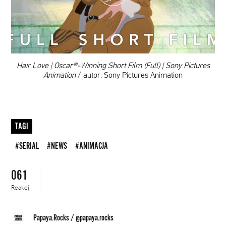
DODAJ TEN FILM DO PLAYLISTY
00:00
Hair Love | Oscar®-Winning Short Film (Full) | Sony Pictures
Animation
/ autor: Sony Pictures Animation
TAGI
#SERIAL
#NEWS
#ANIMACJA
061
Reakcji
Papaya.Rocks
/
@papaya.rocks