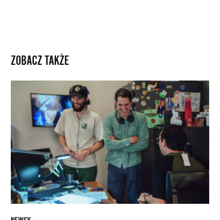
ZOBACZ TAKŻE
„The
Curse”:
Bracia
Safdie
i
Nathan
Fielder
zrealizują
wspólnie
serial
komediowy