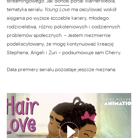
streamingowego. Jak
donosi
portal WarnerMedia,
tematyka serialu
Young Love
ma oscylować wokół
sięgania po wyższe szczeble kariery, młodego
rodzicielstwa, różnic pokoleniowych i codziennych
problemów społecznych. – Jestem niezmiernie
podekscytowany, że mogę kontynuować kreację
Stephena, Angeli i Zuri – podsumowuje sam Cherry.
Data premiery serialu pozostaje jeszcze nieznana.
WYBIERZ SWOJĄ PLAYLISTĘ