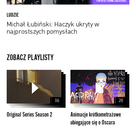
PAPAYA YOUNG CREATORS
LUDZIE
Michał Łubiński: Haczyk ukryty w
najprostszych pomysłach
ZOBACZ PLAYLISTY
Original
Animacje
Series
krótkometrażowe
Season
ubiegające
2
się
06
28
o
Oscara
Original Series Season 2
Animacje krótkometrażowe
ubiegające się o Oscara