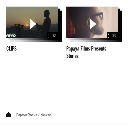
CLIPS
Papaya
Films
Presents
Stories
02
03
CLIPS
Papaya Films Presents
Stories
Papaya.Rocks
/
Newsy