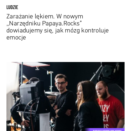
emocje
LUDZIE
Zarażanie lękiem. W nowym
„Narzędniku Papaya.Rocks”
dowiadujemy się, jak mózg kontroluje
emocje
Michał
Łubiński:
Haczyk
ukryty
w
najprostszych
pomysłach