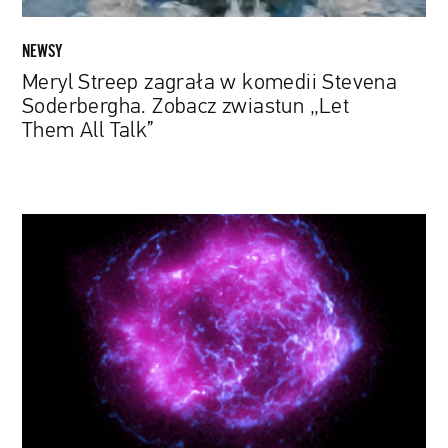
Them
All
NEWSY
Talk”
Meryl Streep zagrała w komedii Stevena
Soderbergha. Zobacz zwiastun „Let
Them All Talk”
Magentowa
pozostałość po
supernowej.
Nowy
teleskop
NASA
zarejestrował
pierwszy
obraz