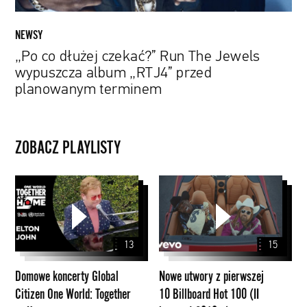
przed
planowanym
NEWSY
terminem
„Po co dłużej czekać?” Run The Jewels
wypuszcza album „RTJ4” przed
planowanym terminem
ZOBACZ PLAYLISTY
Domowe
Nowe
koncerty
utwory
Global
z
Citizen
pierwszej
13
15
One
10
World:
Billboard
Domowe koncerty Global
Nowe utwory z pierwszej
Together
Hot
Citizen One World: Together
10 Billboard Hot 100 (II
at
100