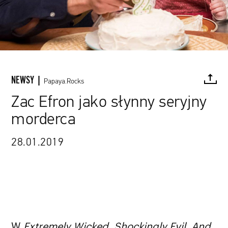
NEWSY |
Papaya.Rocks
Zac Efron jako słynny seryjny
morderca
FACEBOOK
TWITTER
PINTEREST
MAIL
L
28.01.2019
W
Extremely Wicked, Shockingly Evil, And