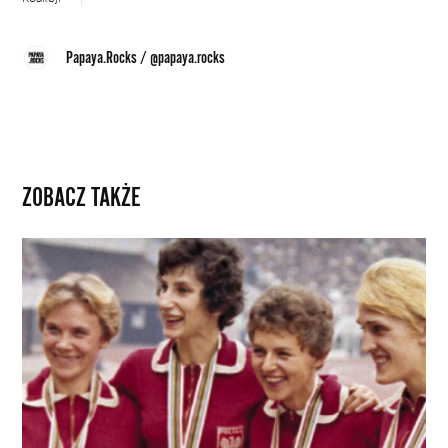
Papaya.Rocks
/
@papaya.rocks
ZOBACZ TAKŻE
Anna
Sulińska:
Medale
w
szafce
ze
sztućcami