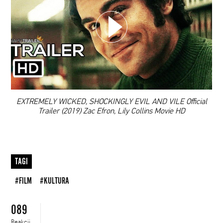
WYBIERZ SWOJĄ PLAYLISTĘ
DODAJ TEN FILM DO PLAYLISTY
00:00
EXTREMELY WICKED, SHOCKINGLY EVIL AND VILE Official
Trailer (2019) Zac Efron, Lily Collins Movie HD
TAGI
#FILM
#KULTURA
089
Reakcji