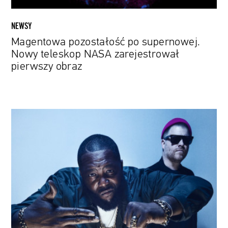
NEWSY
Magentowa pozostałość po supernowej.
Nowy teleskop NASA zarejestrował
pierwszy obraz
„Po
co
dłużej
czekać?”
Run
The
Jewels
wypuszcza
album
„RTJ4”