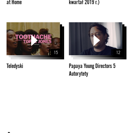
at Home
kwartał 2019 r.)
Home
(II
kwartał
2019
r.)
Teledyski
Papaya
Young
Directors
5
15
12
Autorytety
Teledyski
Papaya Young Directors 5
Autorytety