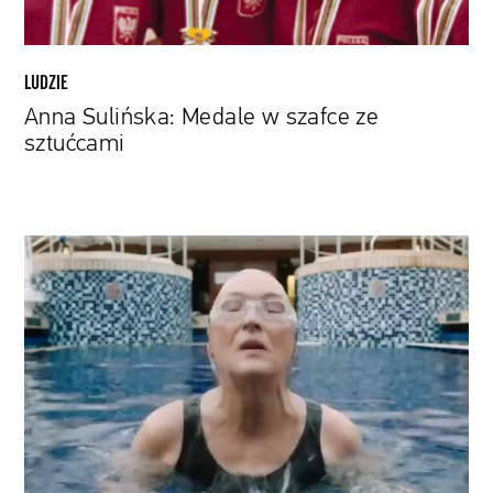
LUDZIE
Anna Sulińska: Medale w szafce ze
sztućcami
Meryl
Streep
zagrała
w
komedii
Stevena
Soderbergha.
Zobacz
zwiastun
„Let