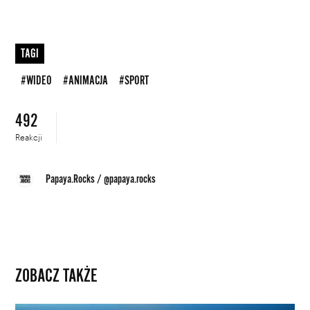
WYBIERZ SWOJĄ PLAYLISTĘ
TAGI
#WIDEO
#ANIMACJA
#SPORT
DODAJ TEN FILM DO PLAYLISTY
492
Reakcji
Papaya.Rocks
/
@papaya.rocks
ZOBACZ TAKŻE