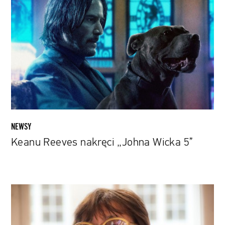
Reeves
nakręci
„Johna
Wicka
5”
NEWSY
Keanu Reeves nakręci „Johna Wicka 5”
Márta
Mészáros:
Do