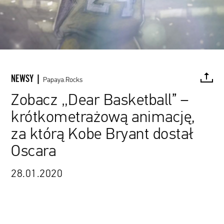
NEWSY |
Papaya.Rocks
Zobacz „Dear Basketball” –
krótkometrażową animację,
FACEBOOK
TWITTER
PINTEREST
MAIL
L
za którą Kobe Bryant dostał
Oscara
28.01.2020