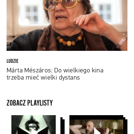
wielkiego
kina
trzeba
mieć
wielki
dystans
LUDZIE
Márta Mészáros: Do wielkiego kina
trzeba mieć wielki dystans
ZOBACZ PLAYLISTY
Tim
Music
Burton
Stories
PYD