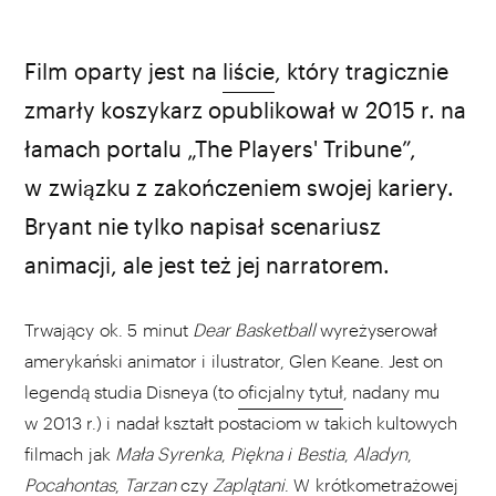
źródło: Vimeo
Film oparty jest na
liście
, który tragicznie
zmarły koszykarz opublikował w 2015 r. na
łamach portalu „The Players' Tribune”,
w związku z zakończeniem swojej kariery.
Bryant nie tylko napisał scenariusz
animacji, ale jest też jej narratorem.
Trwający ok. 5 minut
Dear Basketball
wyreżyserował
amerykański animator i ilustrator, Glen Keane. Jest on
legendą studia Disneya (to
oficjalny tytuł
, nadany mu
w 2013 r.) i nadał kształt postaciom w takich kultowych
filmach jak
Mała Syrenka
,
Piękna i Bestia
,
Aladyn
,
Pocahontas
,
Tarzan
czy
Zaplątani
. W krótkometrażowej