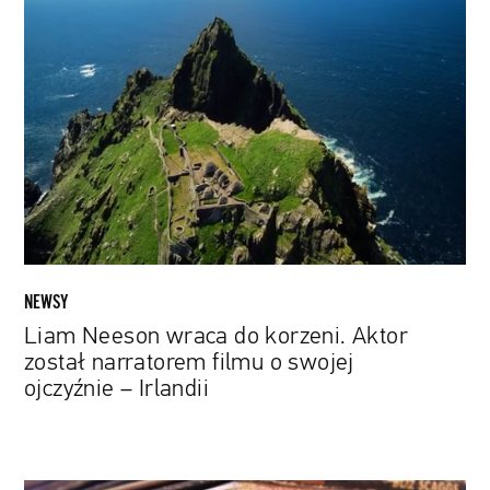
Liam
Neeson
wraca
do
korzeni.
Aktor
został
narratorem
filmu
o
swojej
ojczyźnie
NEWSY
–
Liam Neeson wraca do korzeni. Aktor
Irlandii
został narratorem filmu o swojej
ojczyźnie – Irlandii