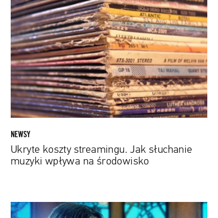
Ukryte
koszty
streamingu.
Jak
słuchanie
muzyki
wpływa
na
środowisko
NEWSY
Ukryte koszty streamingu. Jak słuchanie
muzyki wpływa na środowisko
Keanu