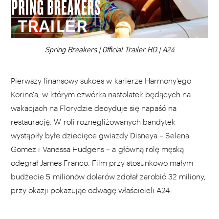
DODAJ TEN FILM DO PLAYLISTY
00:00
Spring Breakers | Official Trailer HD | A24
Pierwszy finansowy sukces w karierze Harmony'ego
Korine'a, w którym czwórka nastolatek będących na
wakacjach na Florydzie decyduje się napaść na
restaurację. W roli roznegliżowanych bandytek
wystąpiły byłe dziecięce gwiazdy Disneya – Selena
Gomez i Vanessa Hudgens – a główną rolę męską
odegrał James Franco. Film przy stosunkowo małym
budżecie 5 milionów dolarów zdołał zarobić 32 miliony,
przy okazji pokazując odwagę właścicieli A24.