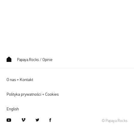
Papaya.Rocks
/
Opinie
O nas + Kontakt
Polityka prywatności + Cookies
English
youtube
vimeo
twitter
facebook
© Papaya.Rocks