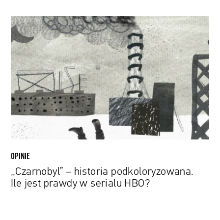
„Czarnobyl”
–
historia
podkoloryzowana.
Ile
jest
prawdy
w
serialu
HBO?
OPINIE
„Czarnobyl” – historia podkoloryzowana.
Ile jest prawdy w serialu HBO?