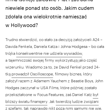
kadr z filmu „Moonlight"
niewiele ponad sto osób. Jakim cudem
zdołała ona wielokrotnie namieszać
w Hollywood?
Trudno stwierdzić, co stało za decyzją założycieli A24 –
Davida Fenkela, Daniela Katza i Johna Hodgesa – bo cała
trójka
konsekwentnie nie udziela wywiadów
,
a tajemniczość swojej firmy wykorzystują jako część
wizerunku. Wiadomo za to, że David Fenkel przed 24-
tką
prowadził Oscilloscope
, filmowy biznes, który
założył razem z Adamem Yauchem z Beastie Boys, John
Hodges zaczynał w USA Films, które później zostało
przekształcone w Focus Features, zaś Daniel Katz
był
bliższy światu finansjery
. Jak
twierdzą ludzie związani
z szefami
, tak naprawdę nikt poza nimi samymi nie wie,