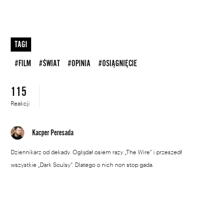
TAGI
#FILM
#ŚWIAT
#OPINIA
#OSIĄGNIĘCIE
115
Reakcji
Kacper Peresada
Dziennikarz od dekady. Oglądał osiem razy „The Wire” i przeszedł
wszystkie „Dark Soulsy”. Dlatego o nich non stop gada.