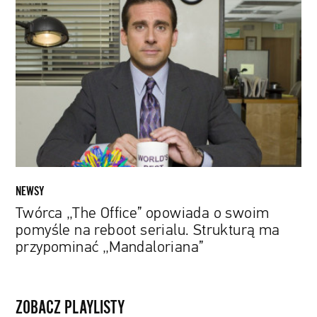
„The
Office”
opowiada
o
swoim
pomyśle
na
reboot
serialu.
Strukturą
ma
NEWSY
przypominać
Twórca „The Office” opowiada o swoim
„Mandaloriana”
pomyśle na reboot serialu. Strukturą ma
przypominać „Mandaloriana”
ZOBACZ PLAYLISTY