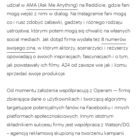
udział w
AMA (Ask Me Anything)
na Reddicie, gdzie fani
mogą wejść z nimi w dialog. Na Instagramie fani mogą
co i rusz zdobyć zabawki, gadżety i różnego rodzaju
ustrojstwa, którymi potem mogą się chwalić na własnych
social mediach. Jak dotąd firma wydała też
8 numerów
swojego zina
, w którym aktorzy, scenarzyści i reżyserzy
opowiadają o swoich inspiracjach, fascynacjach i o tym,
jak powstawały ich filmy. A24 od zawsze wie jak i komu
sprzedać swoje produkcje.
Od momentu założenia współpracują z Operam — firmą
zbierająca dane o użytkownikach i tworzącą algorytmy
targetujące potencjalnych fanów na Facebooku i innych
platformach społecznościowych. Innym istotnym
składnikiem sukcesu firmy jest współpraca z Watson/DG
– agencją reklamową skupioną na tworzeniu kampanii