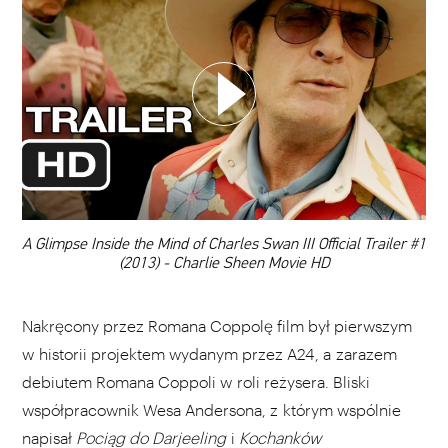
WYBIERZ SWOJĄ PLAYLISTĘ
DODAJ TEN FILM DO PLAYLISTY
00:00
A Glimpse Inside the Mind of Charles Swan III Official Trailer #1
(2013) - Charlie Sheen Movie HD
Nakręcony przez Romana Coppolę film był pierwszym
w historii projektem wydanym przez A24, a zarazem
debiutem Romana Coppoli w roli reżysera. Bliski
współpracownik Wesa Andersona, z którym wspólnie
napisał
Pociąg do Darjeeling
i
Kochanków