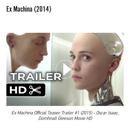
Ex Machina (2014)
WYBIERZ SWOJĄ PLAYLISTĘ
DODAJ TEN FILM DO PLAYLISTY
00:00
Ex Machina Official Teaser Trailer #1 (2015) - Oscar Isaac,
Domhnall Gleeson Movie HD