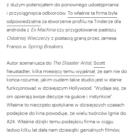
z dużym potencjałem do ponownego udostępniania
i przyciągnięcia odbiorców.
To właśnie ta firma była
odpowiedzialna
za stworzenie profilu na Tinderze dla
androida z
Ex Machina
czy przygotowanie pastiszu
Ostatniej Wieczerzy
z postacią graną przez Jamesa
Franco w
Spring Breakers
.
Autor scenariusza do
The Disaster Artist
,
Scott
Neustadter, kilka miesięcy temu wyjaśniał
, że sam nie do
końca rozumie, jakim cudem takie studio jest w stanie
funkcjonować w dzisiejszym Hollywood. "Wydaje się, że
oni opierają swoje decyzje na guście i instynkcie".
Właśnie to nieczęsto spotykane w dzisiejszych czasach
podejście do kina powoduje, że wielu twórców lgnie do
A24. Właśnie dzięki temu podejściu firma w ciągu
ledwo kilku lat dała nam dziesiątki genialnych filmów,