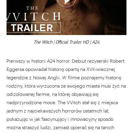
DODAJ TEN FILM DO PLAYLISTY
00:00
The Witch | Official Trailer HD | A24
Pierwszy w historii A24 horror. Debiut reżyserski Robert
Eggersa opowiadał historię opartą na XVII-wiecznej
legendzie z Nowej Anglii. W filmie poznajemy historię
rodziny, która wyrzucona ze swojego miasta musi żyć na
odizolowanej farmie, na której objawiają się
nadprzyrodzone moce. The VVitch stał się z miejsca
jednym z najciekawszych horrorów ostatnich lat,
pokazując w jak fascynujący i innowacyjny sposób
można straszyć ludzi, zamiast opierać się na tanich