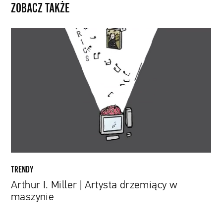
ZOBACZ TAKŻE
Arthur
I.
Miller
|
Artysta
drzemiący
w
maszynie
TRENDY
Arthur I. Miller | Artysta drzemiący w
maszynie