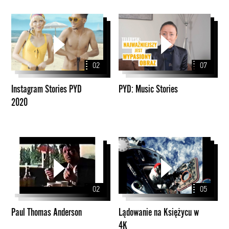
Instagram
PYD:
Stories
Music
PYD
Stories
2020
02
07
Instagram Stories PYD
PYD: Music Stories
2020
Paul
Lądowanie
Thomas
na
Anderson
Księżycu
w
02
05
4K
Paul Thomas Anderson
Lądowanie na Księżycu w
4K