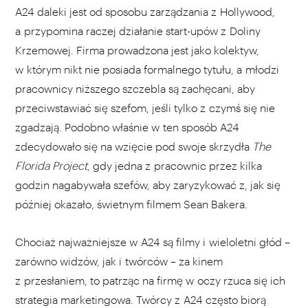
A24 daleki jest od sposobu zarządzania z Hollywood,
a przypomina raczej działanie start-upów z Doliny
Krzemowej. Firma prowadzona jest jako kolektyw,
w którym nikt nie posiada formalnego tytułu, a młodzi
pracownicy niższego szczebla są zachęcani, aby
przeciwstawiać się szefom, jeśli tylko z czymś się nie
zgadzają. Podobno właśnie w ten sposób A24
zdecydowało się na wzięcie pod swoje skrzydła
The
Florida Project
, gdy jedna z pracownic przez kilka
godzin nagabywała szefów, aby zaryzykować z, jak się
później okazało, świetnym filmem Sean Bakera.
Chociaż najważniejsze w A24 są filmy i wieloletni głód –
zarówno widzów, jak i twórców – za kinem
z przesłaniem, to patrząc na firmę w oczy rzuca się ich
strategia marketingowa. Twórcy z A24 często biorą