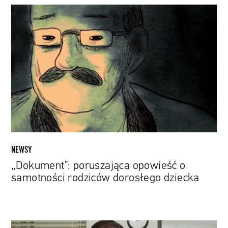
„Dokument”:
poruszająca
opowieść
o
samotności
rodziców
dorosłego
dziecka
NEWSY
„Dokument”: poruszająca opowieść o
samotności rodziców dorosłego dziecka
Twórca