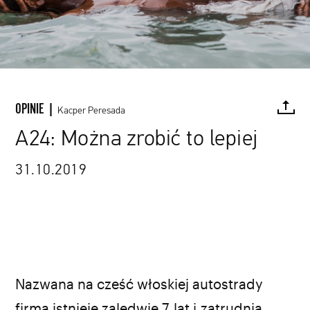
OPINIE |
Kacper Peresada
A24: Można zrobić to lepiej
31.10.2019
FACEBOOK
TWITTER
PINTEREST
MAIL
L
Nazwana na cześć włoskiej autostrady
firma istnieje zaledwie 7 lat i zatrudnia