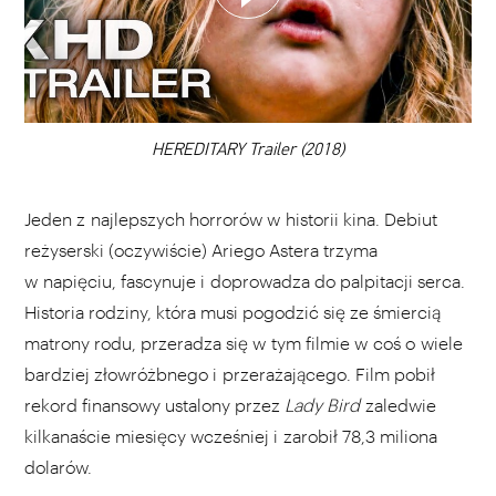
DODAJ TEN FILM DO PLAYLISTY
00:00
HEREDITARY Trailer (2018)
Jeden z najlepszych horrorów w historii kina. Debiut
reżyserski (oczywiście) Ariego Astera trzyma
w napięciu, fascynuje i doprowadza do palpitacji serca.
Historia rodziny, która musi pogodzić się ze śmiercią
matrony rodu, przeradza się w tym filmie w coś o wiele
bardziej złowróżbnego i przerażającego. Film pobił
rekord finansowy ustalony przez
Lady Bird
zaledwie
kilkanaście miesięcy wcześniej i zarobił 78,3 miliona
dolarów.