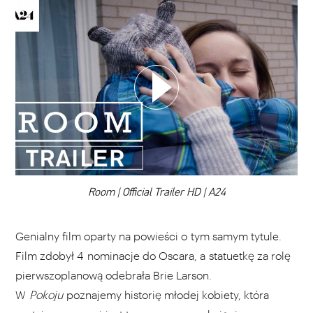
WYBIERZ SWOJĄ PLAYLISTĘ
DODAJ TEN FILM DO PLAYLISTY
00:00
Room | Official Trailer HD | A24
Genialny film oparty na powieści o tym samym tytule.
Film zdobył 4 nominacje do Oscara, a statuetkę za rolę
pierwszoplanową odebrała Brie Larson.
W
Pokoju
poznajemy historię młodej kobiety, która