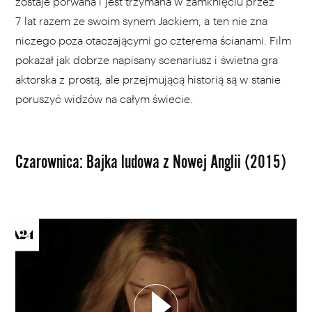
zostaje porwana i jest trzymana w zamknięciu przez
7 lat razem ze swoim synem Jackiem, a ten nie zna
niczego poza otaczającymi go czterema ścianami. Film
pokazał jak dobrze napisany scenariusz i świetna gra
aktorska z prostą, ale przejmującą historią są w stanie
poruszyć widzów na całym świecie.
Czarownica: Bajka ludowa z Nowej Anglii (2015)
WYBIERZ SWOJĄ PLAYLISTĘ