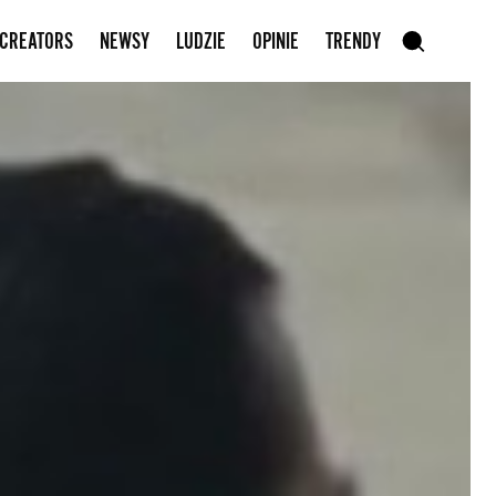
Zapisz się do newslettera
 CREATORS
NEWSY
LUDZIE
OPINIE
TRENDY
szukaj
SZUKAJ