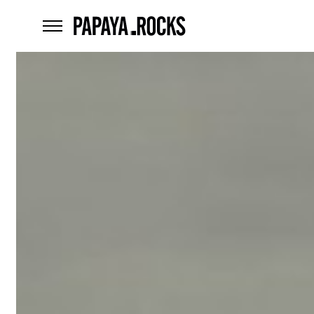
home
menu
Czego
szukasz?
szukaj