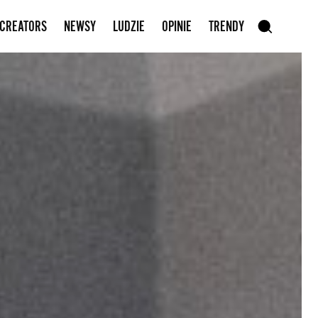
Zapisz się do newslettera
 CREATORS
NEWSY
LUDZIE
OPINIE
TRENDY
szukaj
SZUKAJ