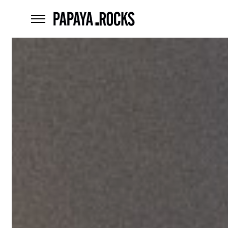
home
menu
Czego
szukasz?
szukaj