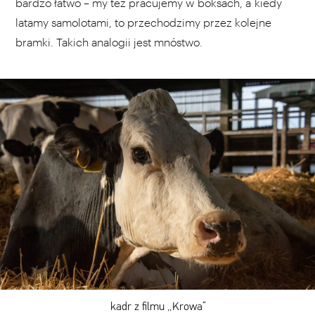
bardzo łatwo – my też pracujemy w boksach, a kiedy
latamy samolotami, to przechodzimy przez kolejne
bramki. Takich analogii jest mnóstwo.
kadr z filmu „Krowa”