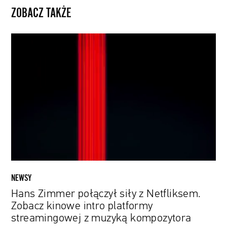
ZOBACZ TAKŻE
Hans
Zimmer
połączył
siły
z
Netfliksem.
Zobacz
kinowe
intro
platformy
streamingowej
z
NEWSY
muzyką
Hans Zimmer połączył siły z Netfliksem.
kompozytora
Zobacz kinowe intro platformy
streamingowej z muzyką kompozytora