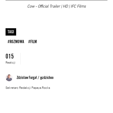
00:00
Cow - Official Trailer | HD | IFC Films
TAGI
#ROZMOWA
#FILM
015
Reakcji
Zdzisław Furgał
/
@zdzichoo
Sekretarz Redakcji Papaya.Rocks