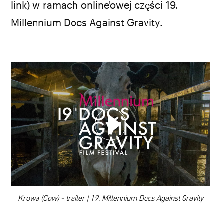
link) w ramach online'owej części 19.
Millennium Docs Against Gravity.
WYBIERZ SWOJĄ PLAYLISTĘ
DODAJ TEN FILM DO PLAYLISTY
00:00
Krowa (Cow) - trailer | 19. Millennium Docs Against Gravity