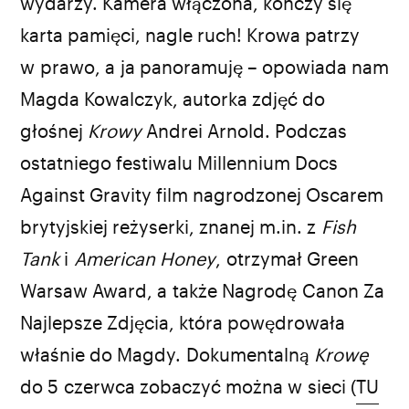
wydarzy. Kamera włączona, kończy się
karta pamięci, nagle ruch! Krowa patrzy
w prawo, a ja panoramuję – opowiada nam
Magda Kowalczyk, autorka zdjęć do
głośnej
Krowy
Andrei Arnold. Podczas
ostatniego festiwalu Millennium Docs
Against Gravity film nagrodzonej Oscarem
brytyjskiej reżyserki, znanej m.in. z
Fish
Tank
i
American Honey
, otrzymał Green
Warsaw Award, a także Nagrodę Canon Za
Najlepsze Zdjęcia, która powędrowała
właśnie do Magdy. Dokumentalną
Krowę
do 5 czerwca zobaczyć można w sieci (
TU