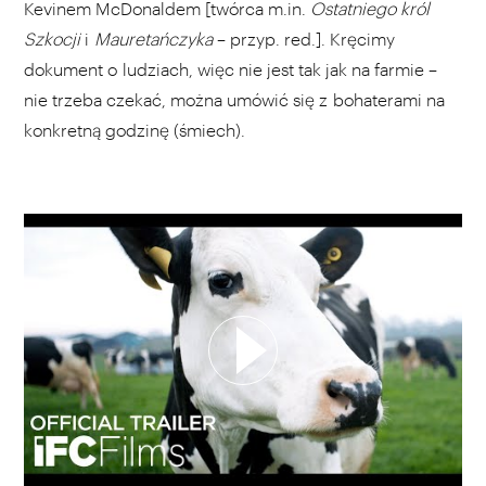
Kevinem McDonaldem [twórca m.in.
Ostatniego król
Szkocji
i
Mauretańczyka
– przyp. red.]. Kręcimy
dokument o ludziach, więc nie jest tak jak na farmie –
nie trzeba czekać, można umówić się z bohaterami na
konkretną godzinę (śmiech).
WYBIERZ SWOJĄ PLAYLISTĘ
DODAJ TEN FILM DO PLAYLISTY