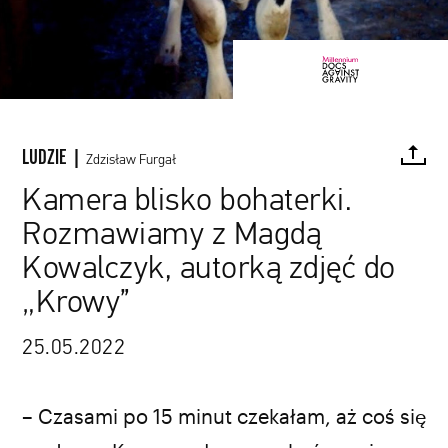
LUDZIE |
Zdzisław Furgał
Kamera blisko bohaterki.
Rozmawiamy z Magdą
FACEBOOK
TWITTER
PINTEREST
MAIL
L
Kowalczyk, autorką zdjęć do
„Krowy”
25.05.2022
kadr z filmu „Krowa”
– Czasami po 15 minut czekałam, aż coś się