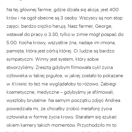
Na tej głównej farmie, gdzie działa się akcja, jest 400
krów i na ogół obecne są 3 osoby. Wszyscy są non stop
zajęci, bardzo ciężko harują. Nasz farmer, George,
wstawał do pracy o 3:30, tylko w zimie mógł pospać do
5:00. Kocha krowy, wszystkie zna, nadaje im imiona,
pamięta, która jest córką której. Ci ludzie są bardzo
sympatyczni. Winny jest system, który sobie
stworzyliśmy. Zresztą gdybym filmowała cykl życia
człowieka w takiej pigułce, w jakiej zostało to pokazane
w
Krowie
, to też nie wyglądałoby to różowo. Zabiegi
kosmetyczne, medyczne – gdybyśmy je sfilmowali,
wyszłoby brutalnie. Na samym początku zdjęć Andrea
powiedziała mi, że chciałby zrobić metaforę życia
człowieka w formie życia krowy. Starałam się szukać
okiem kamery takich momentów. Przychodziło mi to