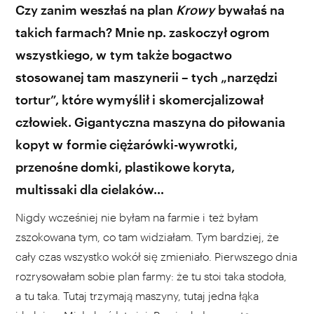
Czy zanim weszłaś na plan
Krowy
bywałaś na
takich farmach? Mnie np. zaskoczył ogrom
wszystkiego, w tym także bogactwo
stosowanej tam maszynerii – tych „narzędzi
tortur”, które wymyślił i skomercjalizował
człowiek. Gigantyczna maszyna do piłowania
kopyt w formie ciężarówki-wywrotki,
przenośne domki, plastikowe koryta,
multissaki dla cielaków…
Nigdy wcześniej nie byłam na farmie i też byłam
zszokowana tym, co tam widziałam. Tym bardziej, że
cały czas wszystko wokół się zmieniało. Pierwszego dnia
rozrysowałam sobie plan farmy: że tu stoi taka stodoła,
a tu taka. Tutaj trzymają maszyny, tutaj jedna łąka