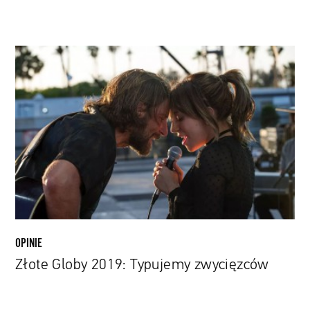
Złote
Globy
2019:
Typujemy
zwycięzców
OPINIE
Złote Globy 2019: Typujemy zwycięzców