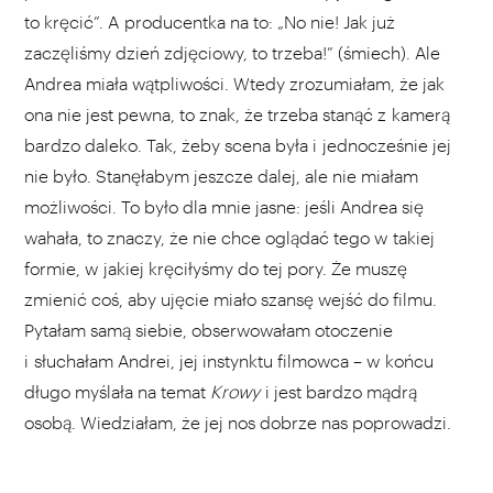
to kręcić”. A producentka na to: „No nie! Jak już
zaczęliśmy dzień zdjęciowy, to trzeba!” (śmiech). Ale
Andrea miała wątpliwości. Wtedy zrozumiałam, że jak
ona nie jest pewna, to znak, że trzeba stanąć z kamerą
bardzo daleko. Tak, żeby scena była i jednocześnie jej
nie było. Stanęłabym jeszcze dalej, ale nie miałam
możliwości. To było dla mnie jasne: jeśli Andrea się
wahała, to znaczy, że nie chce oglądać tego w takiej
formie, w jakiej kręciłyśmy do tej pory. Że muszę
zmienić coś, aby ujęcie miało szansę wejść do filmu.
Pytałam samą siebie, obserwowałam otoczenie
i słuchałam Andrei, jej instynktu filmowca – w końcu
długo myślała na temat
Krowy
i jest bardzo mądrą
osobą. Wiedziałam, że jej nos dobrze nas poprowadzi.