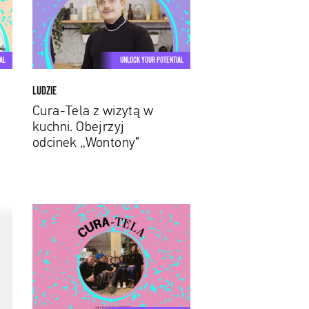
wizytą
w
kuchni.
Obejrzyj
AL
UNLOCK YOUR POTENTIAL
odcinek
„Wontony”
LUDZIE
Cura-Tela z wizytą w
kuchni. Obejrzyj
odcinek „Wontony”
Rusza
Cura-
Tela
–
nowy
cykl,