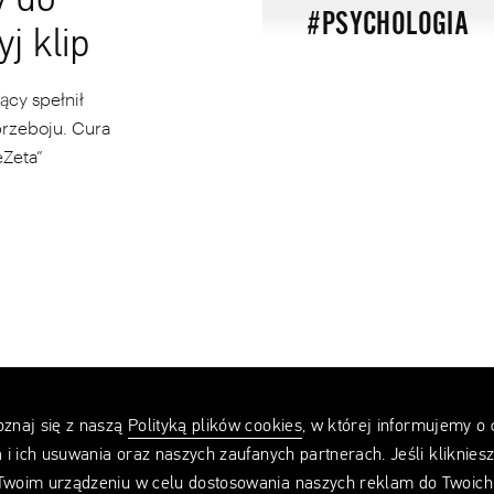
y do
#PSYCHOLOGIA
yj klip
ący spełnił
przeboju. Cura
eZeta”
oznaj się z naszą
Polityką plików cookies
, w której informujemy o
 i ich usuwania oraz naszych zaufanych partnerach. Jeśli kliknies
 Twoim urządzeniu w celu dostosowania naszych reklam do Twoich