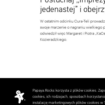
Posłuchaj „Imprez
jedenastej” i obejrz
W ostatnim odcinku Cura-Teli prowadz
swoje marzenie o nagraniu wielkiego 
odwiedził więc Margaret i Piotra „KaC
Kozieradzkiego.
Papaya.Rocks korzysta z plików cookies. Zap
Papaya.Rocks
cookies, ich rodzajach, sposobach korzystania
instalację marketingowych plików cookies w