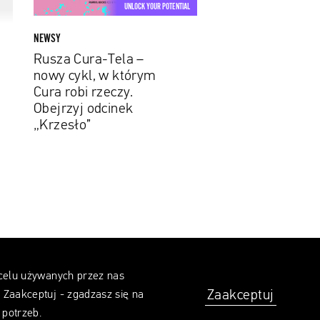
w
UNLOCK YOUR POTENTIAL
którym
Cura
NEWSY
robi
Rusza Cura-Tela –
rzeczy.
nowy cykl, w którym
Obejrzyj
Cura robi rzeczy.
odcinek
Obejrzyj odcinek
„Krzesło”
„Krzesło”
 celu używanych przez nas
Zaakceptuj
z Zaakceptuj - zgadzasz się na
 potrzeb.