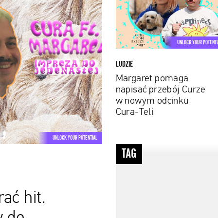
przebój
Curze
w
nowym
UNLOCK YOUR POTENTI
odcinku
Cura-
LUDZIE
Teli
Margaret pomaga
napisać przebój Curze
w nowym odcinku
Cura-Teli
UNLOCK YOUR POTENTIAL
#psychologia
TAG
ać hit.