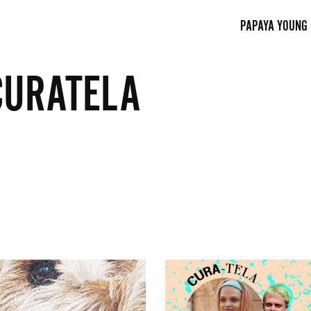
PAPAYA YOUNG
CURATELA
Margaret
pomaga
napisać