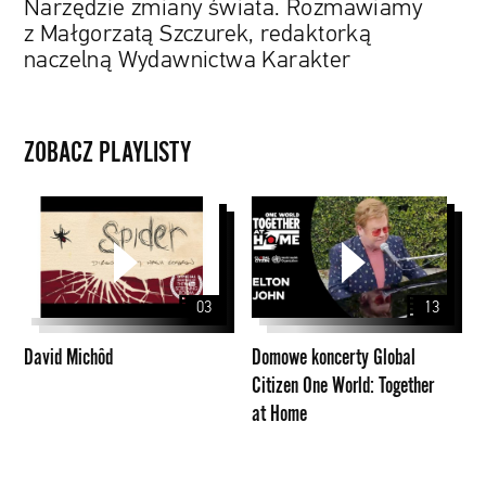
Narzędzie zmiany świata. Rozmawiamy
z Małgorzatą Szczurek, redaktorką
naczelną Wydawnictwa Karakter
ZOBACZ PLAYLISTY
David
Domowe
Michôd
koncerty
Global
Citizen
03
13
One
World:
David Michôd
Domowe koncerty Global
Together
Citizen One World: Together
at
at Home
Home