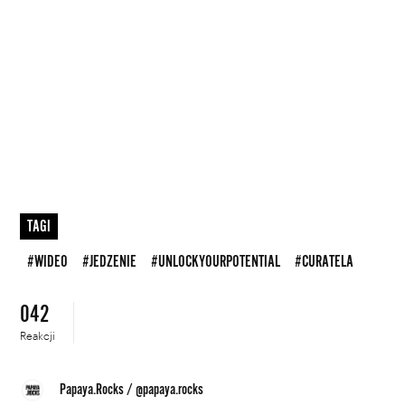
TAGI
#WIDEO
#JEDZENIE
#UNLOCKYOURPOTENTIAL
#CURATELA
042
Reakcji
Papaya.Rocks
/
@papaya.rocks