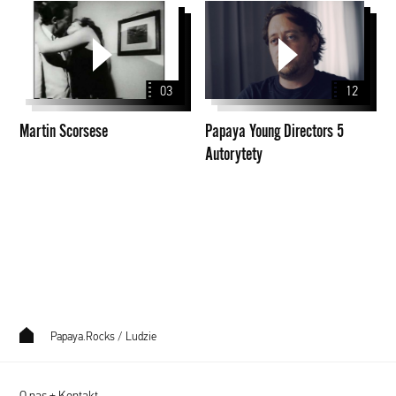
Martin
Papaya
Scorsese
Young
Directors
5
03
12
Autorytety
Martin Scorsese
Papaya Young Directors 5
Autorytety
Papaya.Rocks
/
Ludzie
O nas + Kontakt