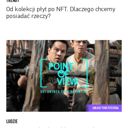
TRENDY
Od kolekcji płyt po NFT. Dlaczego chcemy
posiadać rzeczy?
W
nowym
odcinku
cyklu
POV
analizujemy
film
„Uncharted”.
Tu
prawa
UNLOCK YOUR POTENTIAL
fizyki
nie
LUDZIE
obowiązują