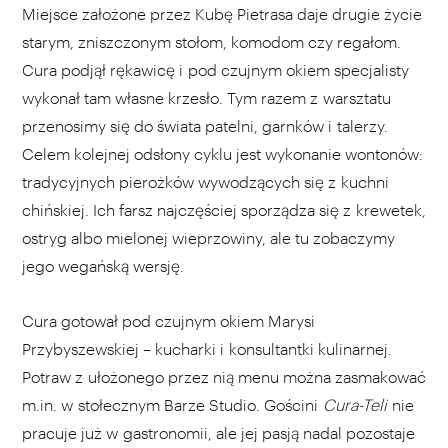
Miejsce założone przez Kubę Pietrasa daje drugie życie
starym, zniszczonym stołom, komodom czy regałom.
Cura podjął rękawicę i pod czujnym okiem specjalisty
wykonał tam własne krzesło. Tym razem z warsztatu
przenosimy się do świata patelni, garnków i talerzy.
Celem kolejnej odsłony cyklu jest wykonanie wontonów:
tradycyjnych pierożków wywodzących się z kuchni
chińskiej. Ich farsz najczęściej sporządza się z krewetek,
ostryg albo mielonej wieprzowiny, ale tu zobaczymy
jego wegańską wersję.
Cura gotował pod czujnym okiem Marysi
Przybyszewskiej – kucharki i konsultantki kulinarnej.
Potraw z ułożonego przez nią menu można zasmakować
m.in. w stołecznym Barze Studio. Gościni
Cura-Teli
nie
pracuje już w gastronomii, ale jej pasją nadal pozostaje