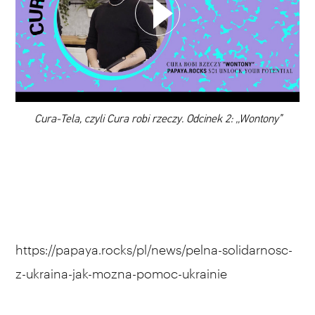
DODAJ TEN FILM DO PLAYLISTY
00:00
Cura-Tela, czyli Cura robi rzeczy. Odcinek 2: „Wontony”
https://papaya.rocks/pl/news/pelna-solidarnosc-
z-ukraina-jak-mozna-pomoc-ukrainie