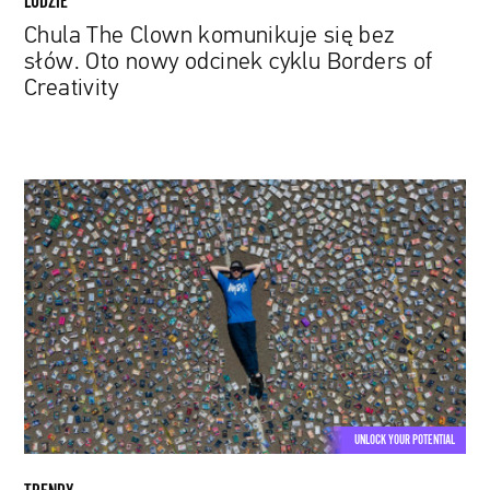
LUDZIE
Creativity
Chula The Clown komunikuje się bez
słów. Oto nowy odcinek cyklu Borders of
Creativity
Od
kolekcji
płyt
po
NFT.
Dlaczego
chcemy
posiadać
rzeczy?
UNLOCK YOUR POTENTIAL