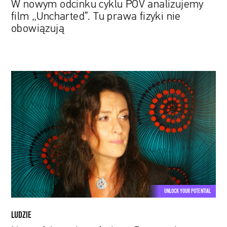
W nowym odcinku cyklu POV analizujemy
film „Uncharted”. Tu prawa fizyki nie
obowiązują
Narzędzie
zmiany
świata.
Rozmawiamy
z
Małgorzatą
Szczurek,
redaktorką
naczelną
Wydawnictwa
UNLOCK YOUR POTENTIAL
Karakter
LUDZIE