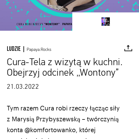
LUDZIE |
Papaya.Rocks
Cura-Tela z wizytą w kuchni.
Obejrzyj odcinek „Wontony”
FACEBOOK
TWITTER
PINTEREST
MAIL
L
21.03.2022
Tym razem Cura robi rzeczy łącząc siły
z Marysią Przybyszewską – twórczynią
konta @komfortowanko, której