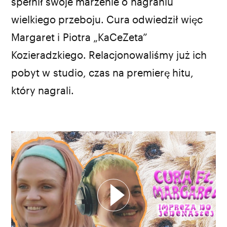
spełnił swoje marzenie o nagraniu
wielkiego przeboju. Cura odwiedził więc
Margaret i Piotra „KaCeZeta”
Kozieradzkiego. Relacjonowaliśmy już ich
pobyt w studio, czas na premierę hitu,
który nagrali.
WYBIERZ SWOJĄ PLAYLISTĘ