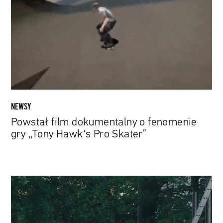
o
fenomenie
gry
„Tony
Hawk's
Pro
Skater”
NEWSY
Powstał film dokumentalny o fenomenie
gry „Tony Hawk's Pro Skater”
„I
Know
This
Much