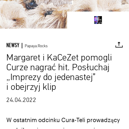
NEWSY |
Papaya.Rocks
Margaret i KaCeZet pomogli
Curze nagrać hit. Posłuchaj
FACEBOOK
TWITTER
PINTEREST
MAIL
L
„Imprezy do jedenastej”
i obejrzyj klip
24.04.2022
W ostatnim odcinku Cura-Teli prowadzący