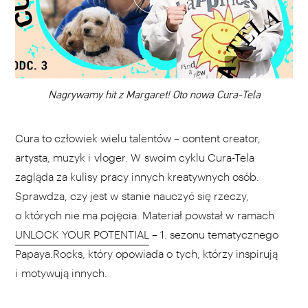
DODAJ TEN FILM DO PLAYLISTY
00:00
Nagrywamy hit z Margaret! Oto nowa Cura-Tela
Cura to człowiek wielu talentów – content creator,
artysta, muzyk i vloger. W swoim cyklu Cura-Tela
zagląda za kulisy pracy innych kreatywnych osób.
Sprawdza, czy jest w stanie nauczyć się rzeczy,
o których nie ma pojęcia. Materiał powstał w ramach
UNLOCK YOUR POTENTIAL
– 1. sezonu tematycznego
Papaya.Rocks, który opowiada o tych, którzy inspirują
i motywują innych.