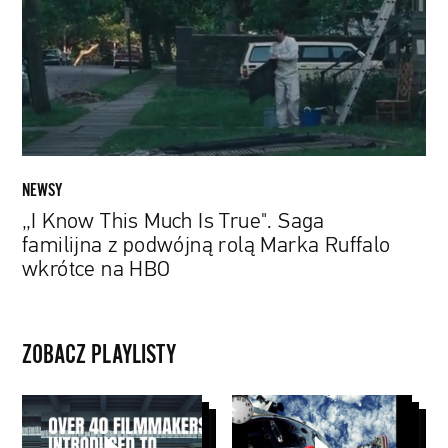
Is
True".
Saga
familijna
z
podwójną
rolą
Marka
NEWSY
Ruffalo
„I Know This Much Is True". Saga
wkrótce
familijna z podwójną rolą Marka Ruffalo
na
wkrótce na HBO
HBO
ZOBACZ PLAYLISTY
Papaya
Lądowanie
Young
na