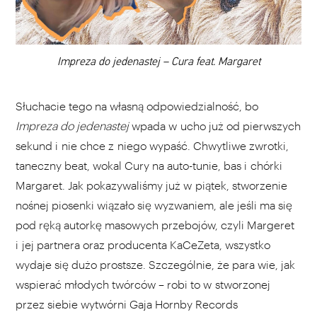
DODAJ TEN FILM DO PLAYLISTY
00:00
Impreza do jedenastej – Cura feat. Margaret
Słuchacie tego na własną odpowiedzialność, bo
Impreza do jedenastej
wpada w ucho już od pierwszych
sekund i nie chce z niego wypaść. Chwytliwe zwrotki,
taneczny beat, wokal Cury na auto-tunie, bas i chórki
Margaret. Jak pokazywaliśmy już w piątek, stworzenie
nośnej piosenki wiązało się wyzwaniem, ale jeśli ma się
pod ręką autorkę masowych przebojów, czyli Margeret
i jej partnera oraz producenta KaCeZeta, wszystko
wydaje się dużo prostsze. Szczególnie, że para wie, jak
wspierać młodych twórców – robi to w stworzonej
przez siebie wytwórni Gaja Hornby Records