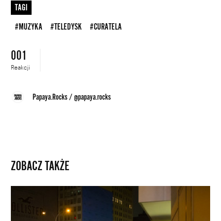
TAGI
#MUZYKA
#TELEDYSK
#CURATELA
001
Reakcji
Papaya.Rocks
/
@papaya.rocks
ZOBACZ TAKŻE
Imprezy
przez
cały