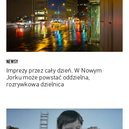
dzień.
W
Nowym
Jorku
może
powstać
oddzielna,
rozrywkowa
dzielnica
NEWSY
Imprezy przez cały dzień. W Nowym
Jorku może powstać oddzielna,
rozrywkowa dzielnica
Enigmatyczny
artysta
JR