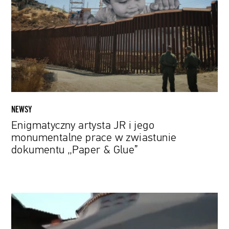
i
jego
monumentalne
prace
w
zwiastunie
dokumentu
„Paper
&
NEWSY
Glue”
Enigmatyczny artysta JR i jego
monumentalne prace w zwiastunie
dokumentu „Paper & Glue”
Powstał
film
dokumentalny