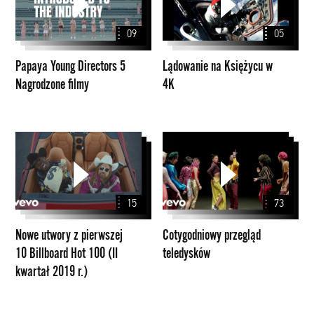
Directors
Księżycu
5
w
09
05
Nagrodzone
4K
filmy
Papaya Young Directors 5
Lądowanie na Księżycu w
Nagrodzone filmy
4K
Nowe
Cotygodniowy
utwory
przegląd
z
teledysków
pierwszej
15
73
10
Billboard
Nowe utwory z pierwszej
Cotygodniowy przegląd
Hot
10 Billboard Hot 100 (II
teledysków
100
kwartał 2019 r.)
(II
kwartał
2019