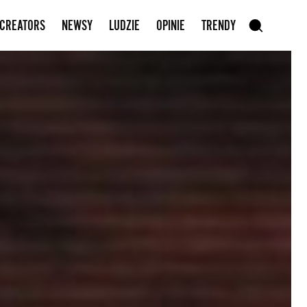
Zapisz się do newslettera
 CREATORS
NEWSY
LUDZIE
OPINIE
TRENDY
szukaj
SZUKAJ