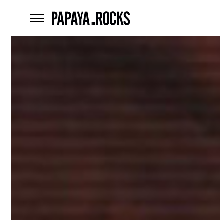
home
menu
Czego
szukasz?
szukaj