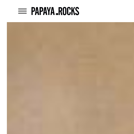
home
menu
Czego
szukasz?
szukaj