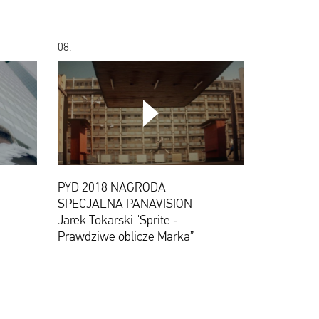
08.
PYD
2018
NAGRODA
PYD 2018 NAGRODA
SPECJALNA
SPECJALNA PANAVISION
PANAVISION
Jarek
Jarek Tokarski "Sprite -
Tokarski
Prawdziwe oblicze Marka”
"Sprite
-
Prawdziwe
oblicze
Marka”