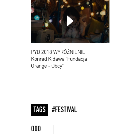
PYD
2018
WYRÓŻNIENIE
Konrad
PYD 2018 WYRÓŻNIENIE
Kidawa
"Fundacja
Konrad Kidawa "Fundacja
Orange
Orange - Obcy"
-
Obcy"
TAGS
#FESTIVAL
000