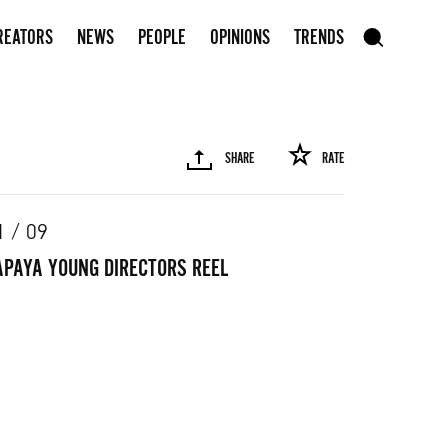
Subscribe to our newsletter
REATORS
NEWS
PEOPLE
OPINIONS
TRENDS
szukaj
SHARE
RATE
SEARCH
1 / 09
APAYA YOUNG DIRECTORS REEL
R
PINTEREST
MAIL
LINK