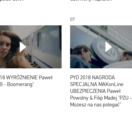
Czeżyk
-
"EB
Czerwony
-
Kapturek"
Upside
07.
down"
PYD
PYD
2018
2018
WYRÓŻNIENIE
NAGRODA
18 WYRÓŻNIENIE Paweł
PYD 2018 NAGRODA
Paweł
SPECJALNA
EB - Boomerang"
SPECJALNA MAKonLine
Soja
MAKonLine
"EB
UBEZPIECZENIA
UBEZPIECZENIA Paweł
-
Paweł
Powolny & Filip Madej "PZU -
Boomerang"
Powolny
&
Możesz na nas polegać"
Filip
Madej
"PZU
-
Możesz
na