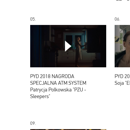
05.
06.
PYD
2018
NAGRODA
PYD 2018 NAGRODA
PYD 20
SPECJALNA
SPECJALNA ATM SYSTEM
Soja "
ATM
SYSTEM
Patrycja Polkowska "PZU -
Patrycja
Sleepers"
Polkowska
"PZU
-
Sleepers"
09.