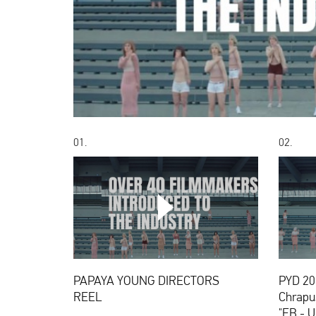
01.
02.
PAPAYA
YOUNG
DIRECTORS
REEL
PAPAYA YOUNG DIRECTORS
PYD 20
REEL
Chrapu
"EB - 