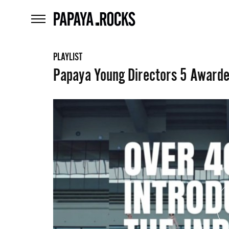
home
menu
PLAYLIST
Papaya Young Directors 5 Awarde
What
are
szukaj
you
looking
for?