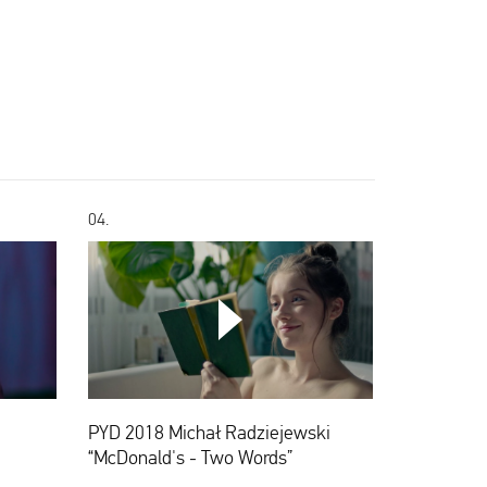
04.
 YOUR PLAYLIST
PYD
2018
Michał
ADD THIS VIDEO TO PLAYLIST
Radziejewski
PYD 2018 Michał Radziejewski
“McDonald's
-
“McDonald's - Two Words”
Two
Words”