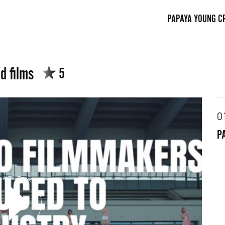
PAPAYA YOUNG C
d films
5
0
P
FACEBOOK
TWITTE