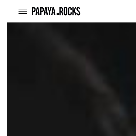
home
menu
Czego
szukasz?
szukaj