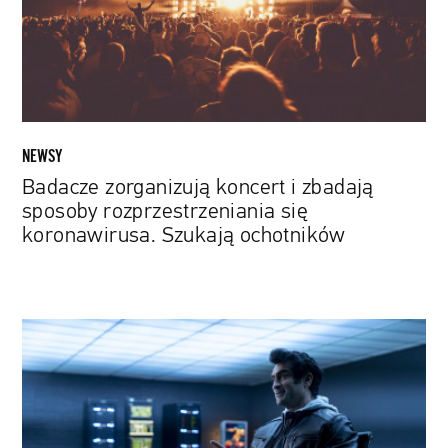
sposoby
rozprzestrzeniania
się
koronawirusa.
Szukają
ochotników
NEWSY
Badacze zorganizują koncert i zbadają
sposoby rozprzestrzeniania się
koronawirusa. Szukają ochotników
Jest
zwiastun
„Death
To
2020”,