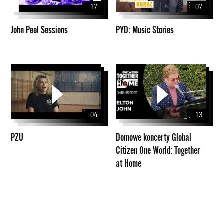
17
07
John Peel Sessions
PYD: Music Stories
PZU
Domowe
koncerty
Global
Citizen
04
13
One
World:
PZU
Domowe koncerty Global
Together
Citizen One World: Together
at
at Home
Home