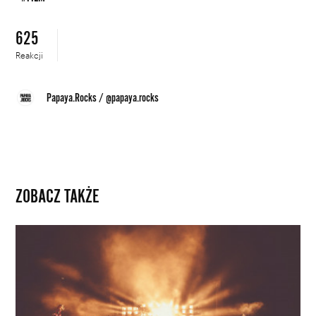
625
Reakcji
Papaya.Rocks
/
@papaya.rocks
ZOBACZ TAKŻE
Badacze
zorganizują
koncert
i
zbadają