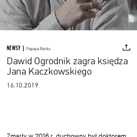
NEWSY |
Papaya.Rocks
Dawid Ogrodnik zagra księdza
Jana Kaczkowskiego
Kadr z serialu „Rojst” (źródło: materiały promocyjne)
FACEBOOK
TWITTER
PINTEREST
MAIL
L
16.10.2019
Zmarły w 2016 r. duchowny był doktorem