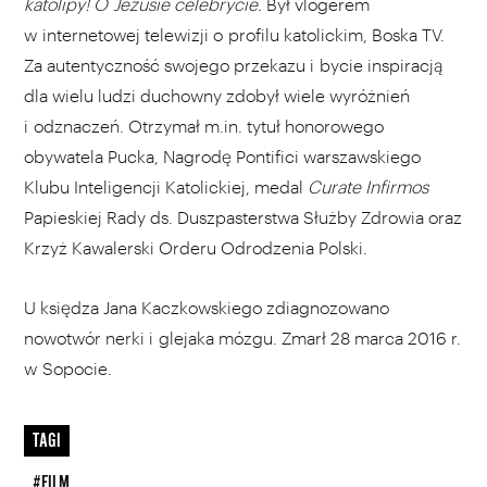
katolipy! O Jezusie celebrycie.
Był vlogerem
w internetowej telewizji o profilu katolickim, Boska TV.
Za autentyczność swojego przekazu i bycie inspiracją
dla wielu ludzi duchowny zdobył wiele wyróżnień
i odznaczeń. Otrzymał m.in. tytuł honorowego
obywatela Pucka, Nagrodę Pontifici warszawskiego
Klubu Inteligencji Katolickiej, medal
Curate Infirmos
Papieskiej Rady ds. Duszpasterstwa Służby Zdrowia oraz
Krzyż Kawalerski Orderu Odrodzenia Polski.
U księdza Jana Kaczkowskiego zdiagnozowano
nowotwór nerki i glejaka mózgu. Zmarł 28 marca 2016 r.
w Sopocie.
TAGI
#FILM