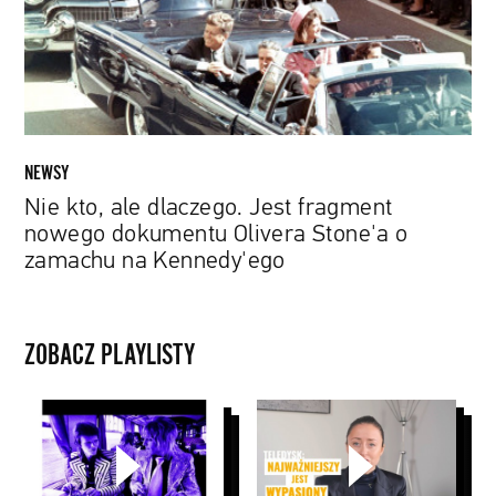
fragment
nowego
dokumentu
Olivera
Stone'a
o
zamachu
NEWSY
na
Nie kto, ale dlaczego. Jest fragment
Kennedy'ego
nowego dokumentu Olivera Stone'a o
zamachu na Kennedy'ego
ZOBACZ PLAYLISTY
John
PYD:
Peel
Music
Sessions
Stories