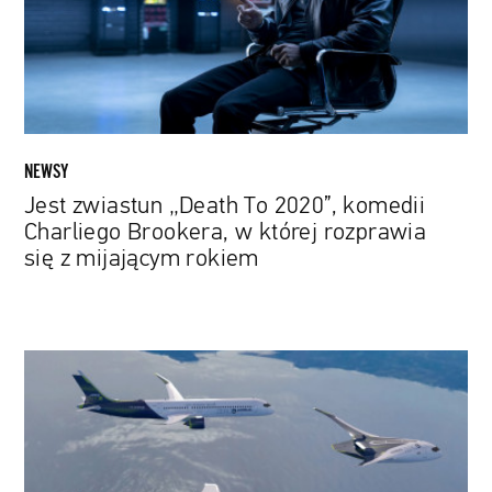
komedii
Charliego
Brookera,
w
której
rozprawia
się
NEWSY
z
Jest zwiastun „Death To 2020”, komedii
mijającym
Charliego Brookera, w której rozprawia
rokiem
się z mijającym rokiem
Przyszłość
lotnictwa?
Są
pierwsze
projekty