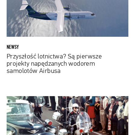
napędzanych
wodorem
samolotów
Airbusa
NEWSY
Przyszłość lotnictwa? Są pierwsze
projekty napędzanych wodorem
samolotów Airbusa
Nie
kto,
ale
dlaczego.
Jest