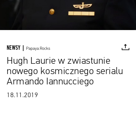
NEWSY |
Papaya.Rocks
Hugh Laurie w zwiastunie
nowego kosmicznego serialu
FACEBOOK
TWITTER
PINTEREST
MAIL
L
Armando Iannucciego
18.11.2019