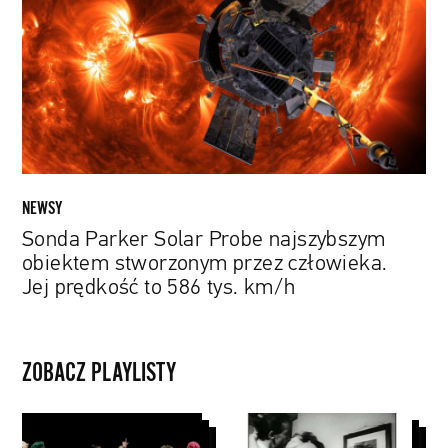
Probe
najszybszym
obiektem
stworzonym
przez
człowieka.
Jej
prędkość
to
NEWSY
586
Sonda Parker Solar Probe najszybszym
tys.
obiektem stworzonym przez człowieka.
km/h
Jej prędkość to 586 tys. km/h
ZOBACZ PLAYLISTY
Cotygodniowy
Martin
przegląd
Scorsese