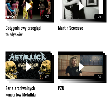
teledysków
73
03
Cotygodniowy przegląd
Martin Scorsese
teledysków
Seria
PZU
archiwalnych
koncertów
Metalliki
07
04
Seria archiwalnych
PZU
koncertów Metalliki