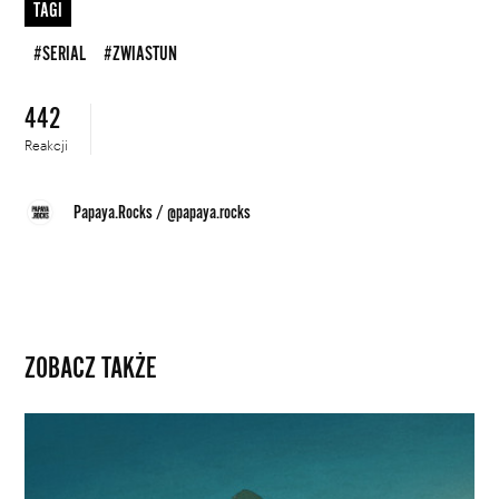
TAGI
#SERIAL
#ZWIASTUN
442
Reakcji
Papaya.Rocks
/
@papaya.rocks
ZOBACZ TAKŻE
Darmowe
kino
z