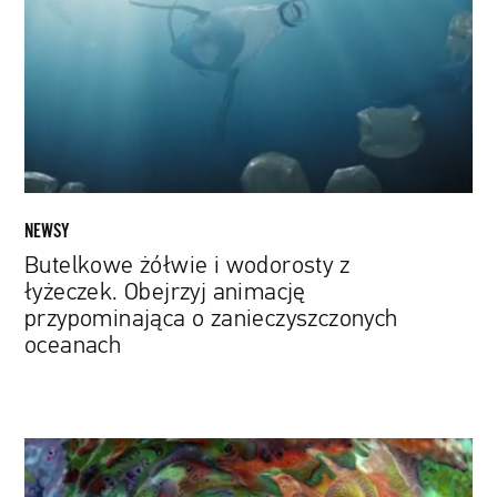
wodorosty
z
łyżeczek.
Obejrzyj
animację
przypominająca
o
zanieczyszczonych
oceanach
NEWSY
Butelkowe żółwie i wodorosty z
łyżeczek. Obejrzyj animację
przypominająca o zanieczyszczonych
oceanach
Wielobarwna
abstrakcja.