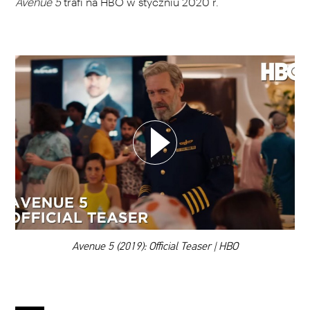
Avenue 5
trafi na HBO w styczniu 2020 r.
WYBIERZ SWOJĄ PLAYLISTĘ
DODAJ TEN FILM DO PLAYLISTY
00:00
Avenue 5 (2019): Official Teaser | HBO