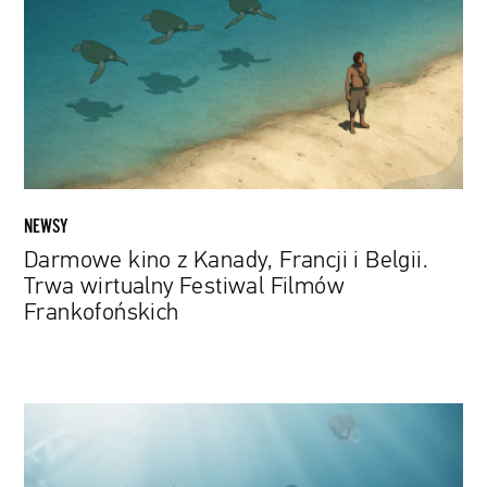
Kanady,
Francji
i
Belgii.
Trwa
wirtualny
Festiwal
Filmów
Frankofońskich
NEWSY
Darmowe kino z Kanady, Francji i Belgii.
Trwa wirtualny Festiwal Filmów
Frankofońskich
Butelkowe
żółwie
i