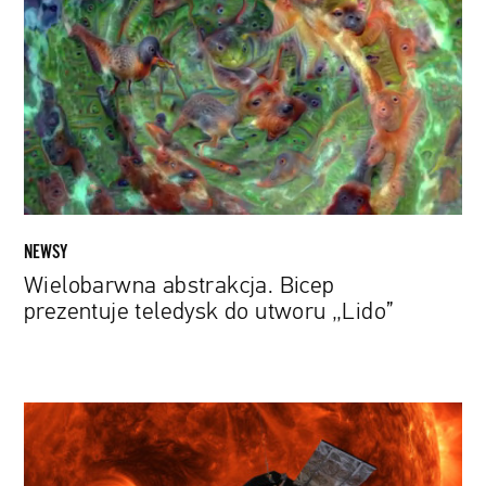
Bicep
prezentuje
teledysk
do
utworu
„Lido”
NEWSY
Wielobarwna abstrakcja. Bicep
prezentuje teledysk do utworu „Lido”
Sonda
Parker
Solar