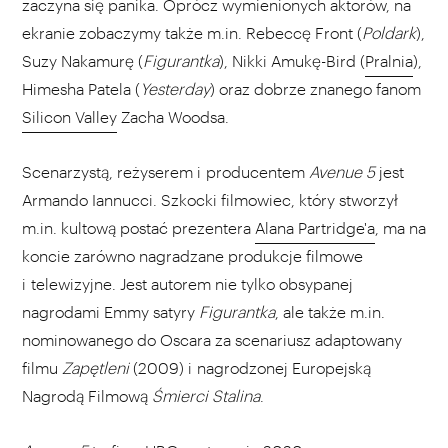
zaczyna się panika. Oprócz wymienionych aktorów, na
ekranie zobaczymy także m.in. Rebeccę Front (
Poldark
),
Suzy Nakamurę (
Figurantka
), Nikki Amukę-Bird (
Pralnia
),
Himesha Patela (
Yesterday
) oraz dobrze znanego fanom
Silicon Valley
Zacha Woodsa.
Scenarzystą, reżyserem i producentem
Avenue 5
jest
Armando Iannucci. Szkocki filmowiec, który stworzył
m.in. kultową postać prezentera
Alana Partridge'a
, ma na
koncie zarówno nagradzane produkcje filmowe
i telewizyjne. Jest autorem nie tylko obsypanej
nagrodami Emmy satyry
Figurantka
, ale także m.in.
nominowanego do Oscara za scenariusz adaptowany
filmu
Zapętleni
(2009) i nagrodzonej Europejską
Nagrodą Filmową
Śmierci Stalina
.