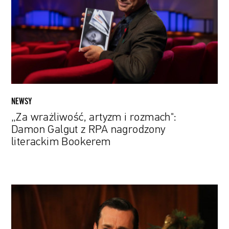
rozmach":
Damon
Galgut
z
RPA
nagrodzony
literackim
Bookerem
NEWSY
„Za wrażliwość, artyzm i rozmach":
Damon Galgut z RPA nagrodzony
literackim Bookerem
Don
Draper
wraca
do