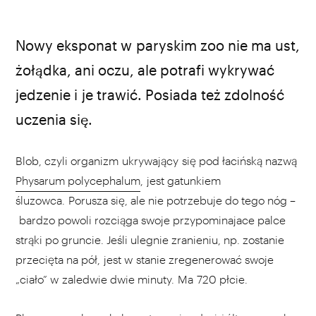
źródło: Wikipedia
Nowy eksponat w paryskim zoo nie ma ust,
żołądka, ani oczu, ale potrafi wykrywać
jedzenie i je trawić. Posiada też zdolność
uczenia się.
Blob, czyli organizm ukrywający się pod łacińską nazwą
Physarum polycephalum
, jest gatunkiem
śluzowca. Porusza się, ale nie potrzebuje do tego nóg –
bardzo powoli rozciąga swoje przypominajace palce
strąki po gruncie. Jeśli ulegnie zranieniu, np. zostanie
przecięta na pół, jest w stanie zregenerować swoje
„ciało” w zaledwie dwie minuty. Ma 720 płcie.