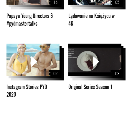
16
05
#pydmastertalks
4K
Papaya Young Directors 6
Lądowanie na Księżycu w
#pydmastertalks
4K
Instagram
Original
Stories
Series
PYD
Season
2020
1
02
03
Instagram Stories PYD
Original Series Season 1
2020