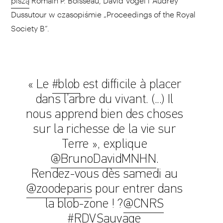
piszą
Romain P. Boisseau, David Vogel i Audrey
Dussutour w czasopiśmie „Proceedings of the Royal
Society B”.
« Le
#blob
est difficile à placer
dans l’arbre du vivant. (...) Il
nous apprend bien des choses
sur la richesse de la vie sur
Terre », explique
@BrunoDavidMNHN
.
Rendez-vous dès samedi au
@zoodeparis
pour entrer dans
la blob-zone ! ?
@CNRS
#RDVSauvage