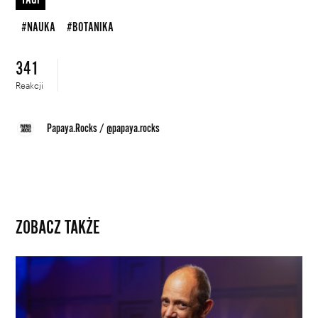
#NAUKA
#BOTANIKA
341
Reakcji
Papaya.Rocks
/
@papaya.rocks
ZOBACZ TAKŻE
„Za
wrażliwość,
artyzm
i