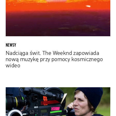
nową
muzykę
przy
pomocy
kosmicznego
wideo
NEWSY
Nadciąga świt. The Weeknd zapowiada
nową muzykę przy pomocy kosmicznego
wideo
15
filmów
festiwalowych
ulubieńców,
na