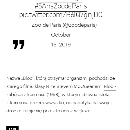
#5AnsZoodeParis
pic.twitter.com/B6lQ7gnjDQ
— Zoo de Paris (@zoodeparis)
October
16, 2019
Nazwa „Blob”, którą otrzymał organizm, pochodzi ze
starego filmu klasy B ze Stevem McQueenem.
Blob -
zabójca z kosmosu
(1958), w którym dziwna istota
z kosmosu pożera wszystko, co napotyka na swojej
drodze i staje się przez to coraz większa.
TAGI