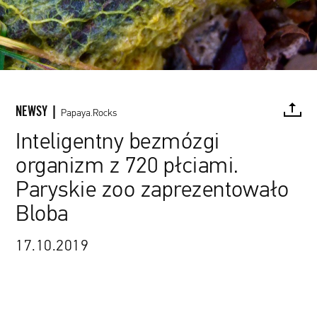
NEWSY |
Papaya.Rocks
Inteligentny bezmózgi
organizm z 720 płciami.
FACEBOOK
TWITTER
PINTEREST
MAIL
L
Paryskie zoo zaprezentowało
Bloba
17.10.2019