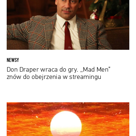
gry.
„Mad
Men”
znów
do
obejrzenia
w
streamingu
NEWSY
Don Draper wraca do gry. „Mad Men”
znów do obejrzenia w streamingu
Nadciąga
świt.
The
Weeknd
zapowiada