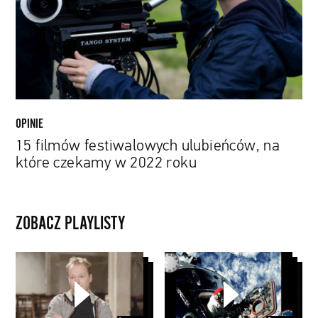
które
czekamy
w
2022
roku
OPINIE
15 filmów festiwalowych ulubieńców, na
które czekamy w 2022 roku
ZOBACZ PLAYLISTY
Papaya
Lądowanie
Young
na
Directors
Księżycu
6
w