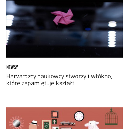
stworzyli
włókno,
które
zapamiętuje
kształt
NEWSY
Harvardzcy naukowcy stworzyli włókno,
które zapamiętuje kształt
Sylwia
Chutnik
|