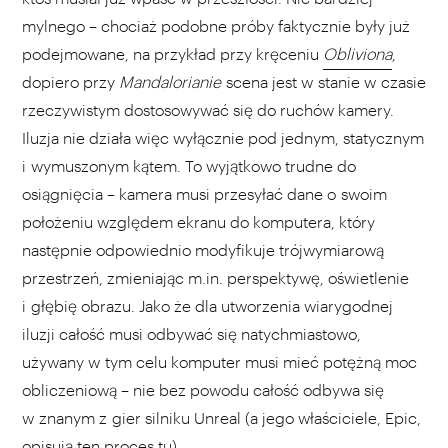
mylnego – chociaż podobne próby faktycznie były już
podejmowane, na przykład przy kręceniu
Obliviona
,
dopiero przy
Mandalorianie
scena jest w stanie w czasie
rzeczywistym dostosowywać się do ruchów kamery.
Iluzja nie działa więc wyłącznie pod jednym, statycznym
i wymuszonym kątem. To wyjątkowo trudne do
osiągnięcia – kamera musi przesyłać dane o swoim
położeniu względem ekranu do komputera, który
następnie odpowiednio modyfikuje trójwymiarową
przestrzeń, zmieniając m.in. perspektywę, oświetlenie
i głębię obrazu. Jako że dla utworzenia wiarygodnej
iluzji całość musi odbywać się natychmiastowo,
używany w tym celu komputer musi mieć potężną moc
obliczeniową – nie bez powodu całość odbywa się
w znanym z gier silniku Unreal (a jego właściciele, Epic,
opisują ten proces
tu
).