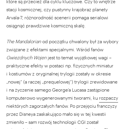
które są przecież dla cyklu kluczowe. Czy to wnętrze
stacji kosmicznej, czy pustynny krajobraz planety
Arvala-7, różnorodność scenerii pomaga serialowi
osiągnąć prawdziwie kosmiczną skalę.
The Mandalorian
od początku chwalony był za wybory
związane z efektami specjalnymi. Wśród fanów
Gwiezdnych Wojen
jest to temat wyjątkowej wagi –
praktyczne efekty w postaci np. fizycznych miniatur
i kostiumów z oryginalnej trylogii zostały w okresie
„nowej” (a raczej „prequelowej”) trylogii zrewidowane
i na życzenie samego George’a Lucasa zastąpione
komputerowo wygenerowanymi tworami, ku
rozpaczy
niektórych zagorzałych fanów. Po przejęciu franczyzy
przez Disneya zaskakująco mało się w tej kwestii
zmieniło – sam rozwój technologii CGI został