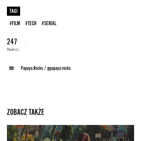
TAGI
#FILM
#TECH
#SERIAL
247
Reakcji
Papaya.Rocks
/
@papaya.rocks
ZOBACZ TAKŻE
Nowy
zwiastun