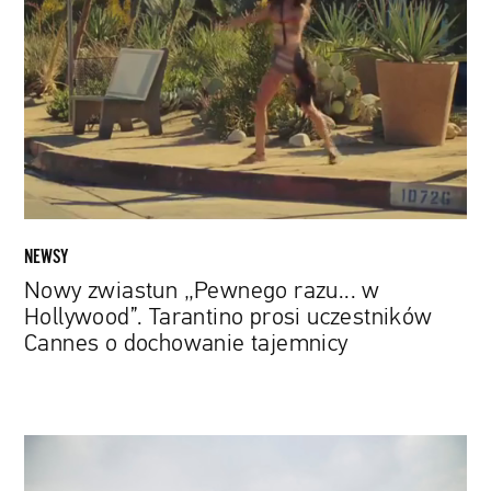
„Pewnego
razu...
w
Hollywood”.
Tarantino
prosi
uczestników
Cannes
o
dochowanie
NEWSY
tajemnicy
Nowy zwiastun „Pewnego razu... w
Hollywood”. Tarantino prosi uczestników
Cannes o dochowanie tajemnicy
Wkrótce
rusza