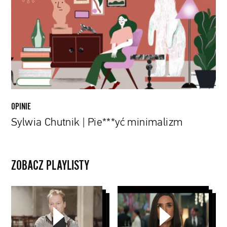
Pie***yć
minimalizm
OPINIE
Sylwia Chutnik | Pie***yć minimalizm
ZOBACZ PLAYLISTY
Papaya
Young
Directors