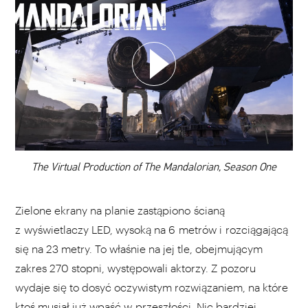
WYBIERZ SWOJĄ PLAYLISTĘ
DODAJ TEN FILM DO PLAYLISTY
00:00
The Virtual Production of The Mandalorian, Season One
Zielone ekrany na planie zastąpiono ścianą
z wyświetlaczy LED, wysoką na 6 metrów i rozciągającą
się na 23 metry. To właśnie na jej tle, obejmującym
zakres 270 stopni, występowali aktorzy. Z pozoru
wydaje się to dosyć oczywistym rozwiązaniem, na które
ktoś musiał już wpaść w przeszłości. Nic bardziej