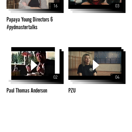
6
16
03
#pydmastertalks
Papaya Young Directors 6
#pydmastertalks
Paul
PZU
Thomas
Anderson
02
04
Paul Thomas Anderson
PZU