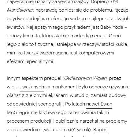
najwyraźniej uznany za wystarczający. Dopiero
The
Mandalorian
naprawdę odniósł się do problemu, łącząc
obydwa podejścia i oferując widzom najlepsze z dwóch
światów. Najlepszym tego przykładem jest Baby Yoda –
uroczy kosmita, który stał się maskotką serialu. Choć
jego ciało to fizyczna, istniejąca w rzeczywistości kukła,
mimika twarzy wspomagana jest komputerowymi
efektami specjalnymi.
Innym aspektem prequeli
Gwiezdnych Wojen
, przez
wielu
uważanych
za mankament było ochocze używanie
plansz z zielonymi ekranami w studio, zamiast budowy
odpowiedniej scenografii. Po latach
nawet Ewan
McGregor
nie krył swojego zażenowania takim
procesem produkcji i publicznie narzekał na problemy
z odpowiednim „wczuciem się” w rolę.
Raport