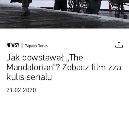
NEWSY |
Papaya.Rocks
Jak powstawał „The
Mandalorian”? Zobacz film zza
FACEBOOK
TWITTER
PINTEREST
MAIL
L
kulis serialu
21.02.2020
źródło: materiały promocyjne