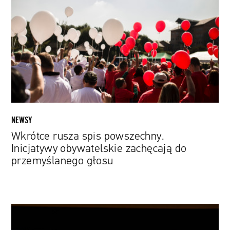
spis
powszechny.
Inicjatywy
obywatelskie
zachęcają
do
przemyślanego
głosu
NEWSY
Wkrótce rusza spis powszechny.
Inicjatywy obywatelskie zachęcają do
przemyślanego głosu
Harvardzcy
naukowcy