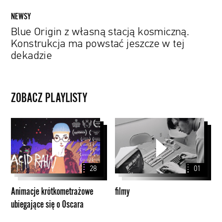
tej
NEWSY
dekadzie
Blue Origin z własną stacją kosmiczną.
Konstrukcja ma powstać jeszcze w tej
dekadzie
ZOBACZ PLAYLISTY
Animacje
filmy
krótkometrażowe
ubiegające
się
28
01
o
Oscara
Animacje krótkometrażowe
filmy
ubiegające się o Oscara