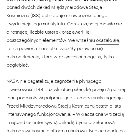
ponad dwóch dekad Międzynarodowa Stacja
Kosmiczna (ISS) potrzebuje unowocześnionego
i wydajniejszego substytutu. Coraz częściej mówiło się
o rosnącej liczbie usterek oraz awarii jej
poszczególnych elementów. We wrześniu
okazało się
,
że na powierzchni statku zaczęły pojawiać się
mikropęknięcia, które w przyszłości mogą się tylko
pogłębiać.
NASA nie bagatelizuje zagrożenia płynącego
z wiekowości ISS. Już wkrótce pałeczkę przejmą po niej
inne podmioty współpracujące z amerykańską agencją.
Przed Międzynarodową Stacją Kosmiczną ostatnie lata
intensywnego funkcjonowania. – Wkracza ona w trzecią
i najbardziej intensywną dekadę bycia przełomową,
mikrograwitacyjną platformą naukową. Będzie oparta na