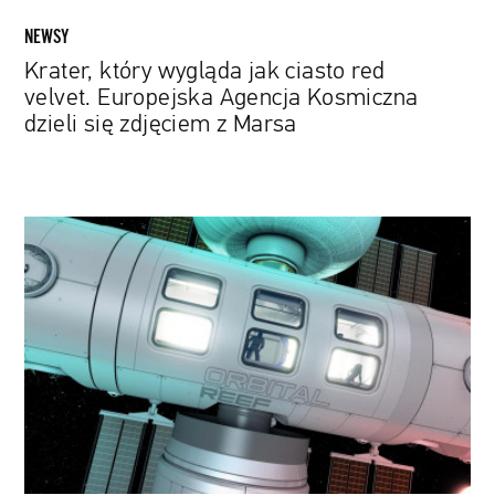
się
NEWSY
zdjęciem
Krater, który wygląda jak ciasto red
z
velvet. Europejska Agencja Kosmiczna
Marsa
dzieli się zdjęciem z Marsa
Blue
Origin
z
własną
stacją
kosmiczną.
Konstrukcja
ma
powstać
jeszcze
w