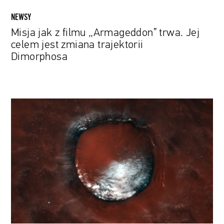
Dimorphosa
NEWSY
Misja jak z filmu „Armageddon” trwa. Jej
celem jest zmiana trajektorii
Dimorphosa
Krater,
który
wygląda
jak
ciasto
red
velvet.
Europejska
Agencja
Kosmiczna
dzieli