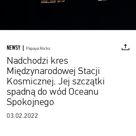
NEWSY |
Papaya.Rocks
Nadchodzi kres
Międzynarodowej Stacji
Europejska Agencja Kosmiczna / materiały prasowe
FACEBOOK
TWITTER
PINTEREST
MAIL
L
Kosmicznej. Jej szczątki
spadną do wód Oceanu
Spokojnego
03.02.2022