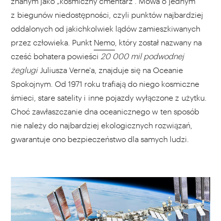
znanym jako „kosmiczny cmentarz". Mowa o jednym
z biegunów niedostępności, czyli punktów najbardziej
oddalonych od jakichkolwiek lądów zamieszkiwanych
przez człowieka. Punkt
Nemo
, który został nazwany na
cześć bohatera powieści
20 000 mil podwodnej
żeglugi
Juliusza Verne'a, znajduje się na Oceanie
Spokojnym. Od 1971 roku trafiają do niego kosmiczne
śmieci, stare satelity i inne pojazdy wyłączone z użytku.
Choć zawłaszczanie dna oceanicznego w ten sposób
nie należy do najbardziej ekologicznych rozwiązań,
gwarantuje ono bezpieczeństwo dla samych ludzi.
WYBIERZ SWOJĄ PLAYLISTĘ