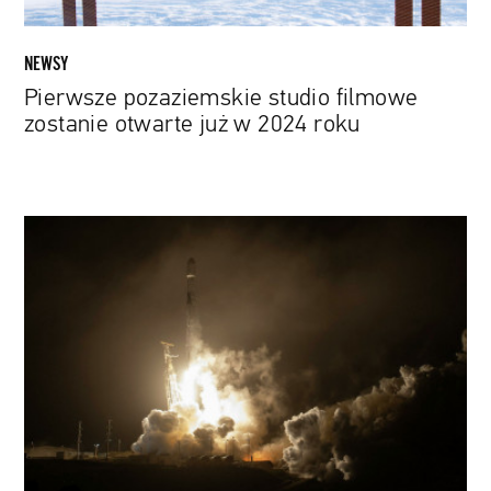
NEWSY
Pierwsze pozaziemskie studio filmowe
zostanie otwarte już w 2024 roku
Misja
jak
z
filmu
„Armageddon”
trwa.
Jej
celem
jest
zmiana
trajektorii