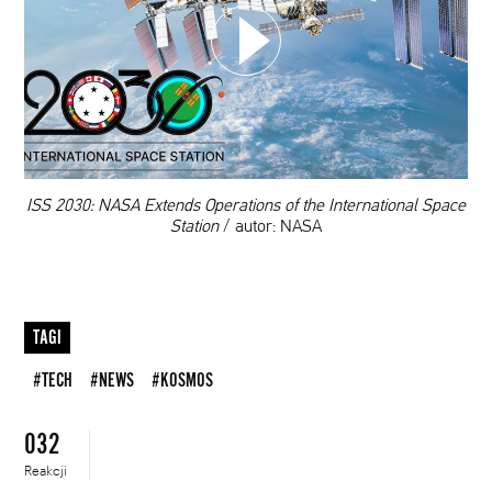
DODAJ TEN FILM DO PLAYLISTY
00:00
ISS 2030: NASA Extends Operations of the International Space
Station
/ autor: NASA
TAGI
#TECH
#NEWS
#KOSMOS
032
Reakcji