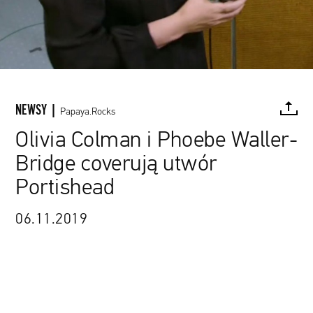
NEWSY |
Papaya.Rocks
Olivia Colman i Phoebe Waller-
Bridge coverują utwór
FACEBOOK
TWITTER
PINTEREST
MAIL
L
Portishead
06.11.2019