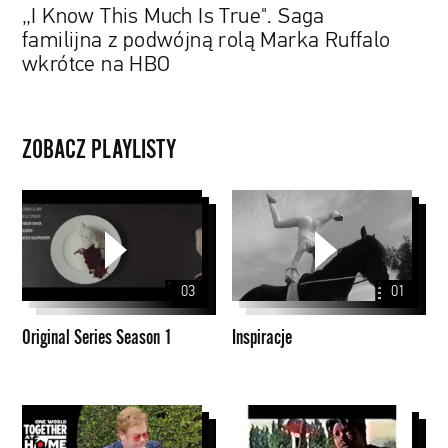
„I Know This Much Is True". Saga
wkrótce
familijna z podwójną rolą Marka Ruffalo
na
wkrótce na HBO
HBO
ZOBACZ PLAYLISTY
Original
Inspiracje
Series
Season
1
03
01
Original Series Season 1
Inspiracje
Domowe
Paul
koncerty
Thomas