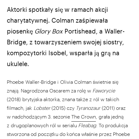
źródło: YouTube
Aktorki spotkały się w ramach akcji
charytatywnej. Colman zaśpiewała
piosenkę
Glory Box
Portishead, a Waller-
Bridge, z towarzyszeniem swojej siostry,
kompozytorki Isobel, wsparła ją grą na
ukulele.
Phoebe Waller-Bridge i Olivia Colman świetnie się
znają. Nagrodzona Oscarem za rolę w
Faworycie
(2018) brytyjska aktorka, znana także z ról w takich
filmach, jak
Lobster
(2015) czy
Tyranozaur
(2011) oraz
w nadchodzącym 3. sezonie
The Crown
, grała jedną
z drugoplanowych ról w serialu
Fleabag
. To produkcja
stworzona od początku do końca właśnie przez Phoebe