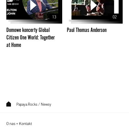
Global
Anderson
Citizen
13
02
One
World:
Domowe koncerty Global
Paul Thomas Anderson
Together
Citizen One World: Together
at
at Home
Home
Papaya.Rocks
/
Newsy
O nas + Kontakt