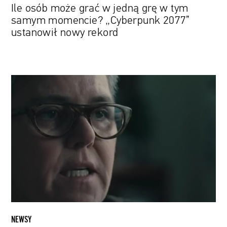
Ile osób może grać w jedną grę w tym
ustanowił
samym momencie? „Cyberpunk 2077”
nowy
ustanowił nowy rekord
rekord
„I
Know
This
Much
Is
True".
Saga
familijna
z
podwójną
rolą
Marka
NEWSY
Ruffalo