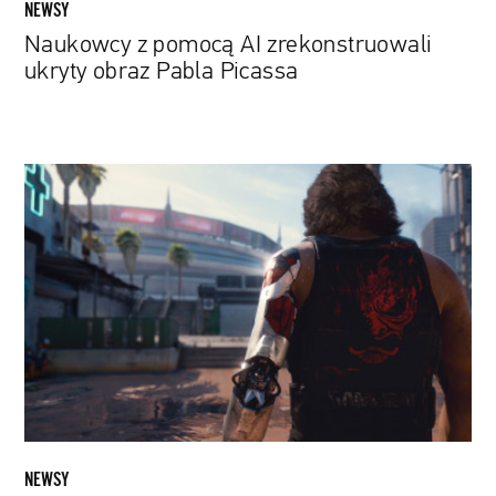
NEWSY
Naukowcy z pomocą AI zrekonstruowali
ukryty obraz Pabla Picassa
Ile
osób
może
grać
w
jedną
grę
w
tym
samym
momencie?
„Cyberpunk
NEWSY
2077”