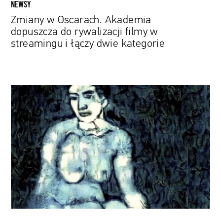
NEWSY
dwie
Zmiany w Oscarach. Akademia
kategorie
dopuszcza do rywalizacji filmy w
streamingu i łączy dwie kategorie
Naukowcy
z
pomocą
AI
zrekonstruowali
ukryty
obraz
Pabla
Picassa