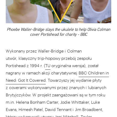
DODAJ TEN FILM DO PLAYLISTY
00:00
Phoebe Waller-Bridge slays the ukulele to help Olivia Colman
cover Portishead for charity - BBC
Wykonany przez Waller-Bridge i Colman
utwór, klasyczny trip-hopowy przebój zespołu
Portishead z 1994 r. (
TU
oryginalna wersja), został
nagrany w ramach akcji charytatywnej
BBC Children in
Need: Got It Covered
. Towarzyszy jej wydanie płyty
z coverami wykonywanymi przez znanych i lubianych
Brytyjczyków. W projekt zaangażowani są w tym roku
m.in. Helena Bonham Carter, Jodie Whittaker, Luke
Evans, Himesh Patel, David Tennant i Jim Broadbent,
którzy wykonywali utwory Joni Mitchell, Taylor