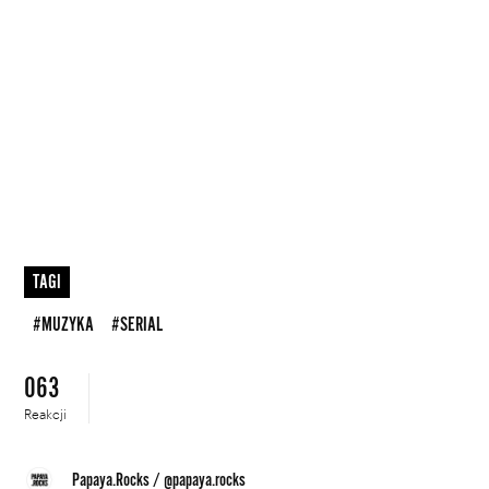
TAGI
#MUZYKA
#SERIAL
063
Reakcji
Papaya.Rocks
/
@papaya.rocks