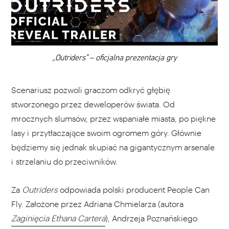
DODAJ TEN FILM DO PLAYLISTY
00:00
„Outriders” – oficjalna prezentacja gry
Scenariusz pozwoli graczom odkryć głębię
stworzonego przez deweloperów świata. Od
mrocznych slumsów, przez wspaniałe miasta, po piękne
lasy i przytłaczające swoim ogromem góry. Głównie
będziemy się jednak skupiać na gigantycznym arsenale
i strzelaniu do przeciwników.
Za
Outriders
odpowiada polski producent People Can
Fly. Założone przez Adriana Chmielarza (autora
Zaginięcia Ethana Cartera
), Andrzeja Poznańskiego