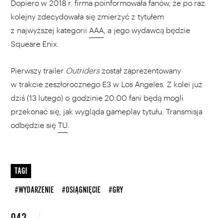
Dopiero w 2018 r. firma poinformowała fanów, że po raz
kolejny zdecydowała się zmierzyć z tytułem
z najwyższej kategorii
AAA
, a jego wydawcą będzie
Squeare Enix.
Pierwszy trailer
Outriders
został zaprezentowany
w trakcie zeszłorocznego E3 w Los Angeles. Z kolei już
dziś (13 lutego) o godzinie 20:00 fani będą mogli
przekonać się, jak wygląda gameplay tytułu. Transmisja
odbędzie się
TU
.
TAGI
#WYDARZENIE
#OSIĄGNIĘCIE
#GRY