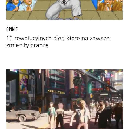
OPINIE
10 rewolucyjnych gier, które na zawsze
zmieniły branżę
Marcin
Blacha:
Gracze
łatwo
nie
wybaczają