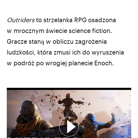
fot. trailer gry „Outriders”
Outriders
to strzelanka RPG osadzona
w mrocznym świecie science fiction.
Gracze staną w obliczu zagrożenia
ludzkości, która zmusi ich do wyruszenia
w podróż po wrogiej planecie Enoch.
WYBIERZ SWOJĄ PLAYLISTĘ