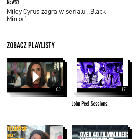
NEWSY
Miley Cyrus zagra w serialu „Black
Mirror”
ZOBACZ PLAYLISTY
John
Peel
Sessions
03
17
John Peel Sessions
Papaya
Papaya
Young
Young