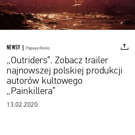
NEWSY |
Papaya.Rocks
„Outriders”. Zobacz trailer
najnowszej polskiej produkcji
FACEBOOK
TWITTER
PINTEREST
MAIL
L
autorów kultowego
„Painkillera”
13.02.2020