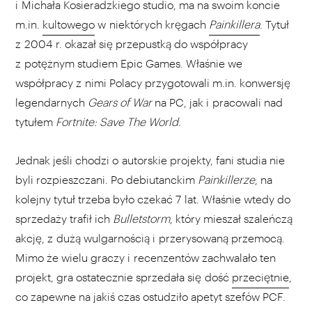
i Michała Kosieradzkiego studio, ma na swoim koncie
m.in.
kultowego
w niektórych kręgach
Painkillera
. Tytuł
z 2004 r. okazał się przepustką do współpracy
z potężnym studiem Epic Games. Właśnie we
współpracy z nimi Polacy przygotowali m.in. konwersję
legendarnych
Gears of War
na PC, jak i pracowali nad
tytułem
Fortnite: Save The World.
Jednak jeśli chodzi o autorskie projekty, fani studia nie
byli rozpieszczani. Po debiutanckim
Painkillerze
, na
kolejny tytuł trzeba było czekać 7 lat. Właśnie wtedy do
sprzedaży trafił ich
Bulletstorm
, który mieszał szaleńczą
akcję, z dużą wulgarnością i przerysowaną przemocą.
Mimo że wielu graczy i recenzentów zachwalało ten
projekt, gra ostatecznie sprzedała się dość
przeciętnie
,
co zapewne na jakiś czas ostudziło apetyt szefów PCF.