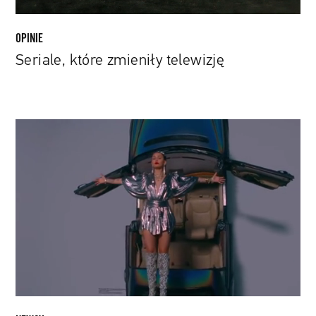
OPINIE
Seriale, które zmieniły telewizję
Miley
Cyrus
zagra
w
serialu
„Black
Mirror”