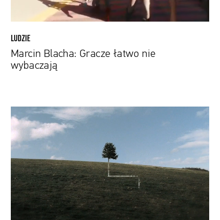
LUDZIE
Marcin Blacha: Gracze łatwo nie
wybaczają
Seriale,
które
zmieniły
telewizję