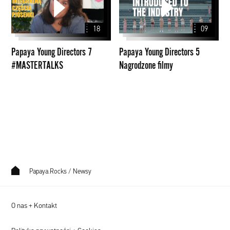
Directors
Directors
7
5
18
09
#MASTERTALKS
Nagrodzone
filmy
Papaya Young Directors 7
Papaya Young Directors 5
#MASTERTALKS
Nagrodzone filmy
Papaya.Rocks
/
Newsy
O nas + Kontakt