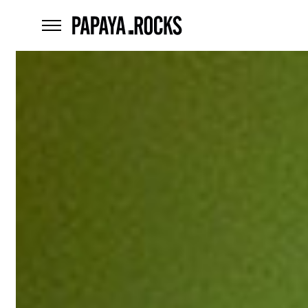
home
menu
Czego
szukasz?
szukaj