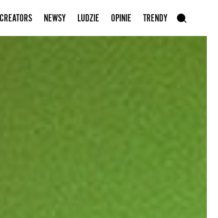
Zapisz się do newslettera
 CREATORS
NEWSY
LUDZIE
OPINIE
TRENDY
szukaj
SZUKAJ