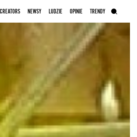
Zapisz się do newslettera
 CREATORS
NEWSY
LUDZIE
OPINIE
TRENDY
szukaj
SZUKAJ