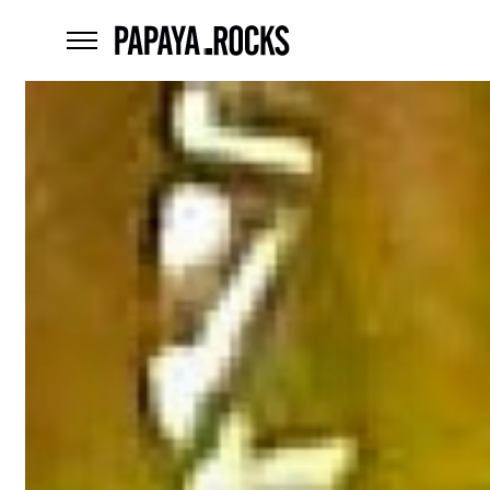
home
menu
Czego
szukasz?
szukaj