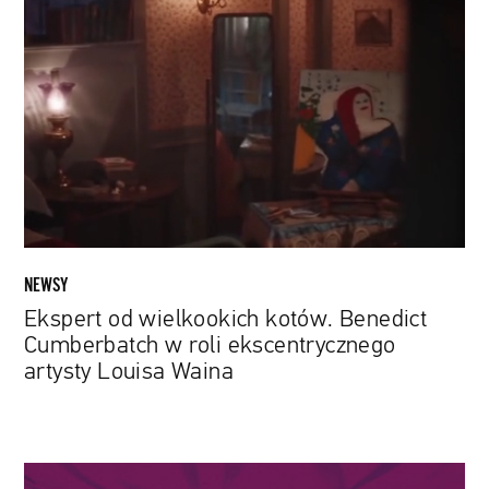
od
wielkookich
kotów.
Benedict
Cumberbatch
w
roli
ekscentrycznego
artysty
Louisa
Waina
NEWSY
Ekspert od wielkookich kotów. Benedict
Cumberbatch w roli ekscentrycznego
artysty Louisa Waina
Gry,