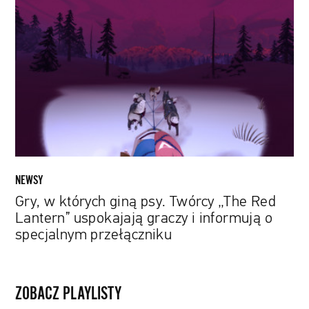
w
których
giną
psy.
Twórcy
„The
Red
Lantern”
uspokajają
graczy
i
NEWSY
informują
Gry, w których giną psy. Twórcy „The Red
o
Lantern” uspokajają graczy i informują o
specjalnym
specjalnym przełączniku
przełączniku
ZOBACZ PLAYLISTY