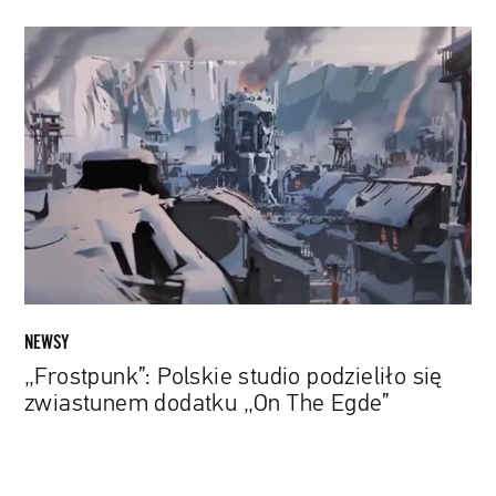
„Frostpunk”:
Polskie
studio
podzieliło
się
zwiastunem
dodatku
„On
The
Egde”
NEWSY
„Frostpunk”: Polskie studio podzieliło się
zwiastunem dodatku „On The Egde”