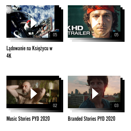
Lądowanie
na
Księżycu
w
05
05
4K
Lądowanie na Księżycu w
4K
Music
Branded
Stories
Stories
PYD
PYD
2020
2020
02
03
Music Stories PYD 2020
Branded Stories PYD 2020