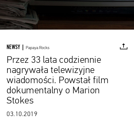
NEWSY |
Papaya.Rocks
Przez 33 lata codziennie
nagrywała telewizyjne
FACEBOOK
TWITTER
PINTEREST
MAIL
L
wiadomości. Powstał film
dokumentalny o Marion
Stokes
źródło: materiały promocyjne
03.10.2019