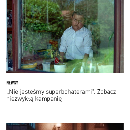
„Nie
jesteśmy
superbohaterami".
Zobacz
niezwykłą
kampanię
NEWSY
„Nie jesteśmy superbohaterami". Zobacz
niezwykłą kampanię
Ekspert