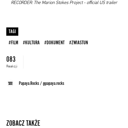
00:00
RECORDER: The Marion Stokes Project - official US trailer
TAGI
#FILM
#KULTURA
#DOKUMENT
#ZWIASTUN
083
Reakcji
Papaya.Rocks
/
@papaya.rocks
ZOBACZ TAKŻE