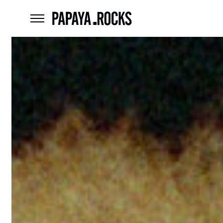
home
menu
Czego
szukasz?
szukaj