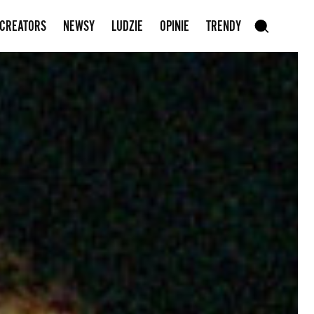
Zapisz się do newslettera
 CREATORS
NEWSY
LUDZIE
OPINIE
TRENDY
szukaj
SZUKAJ